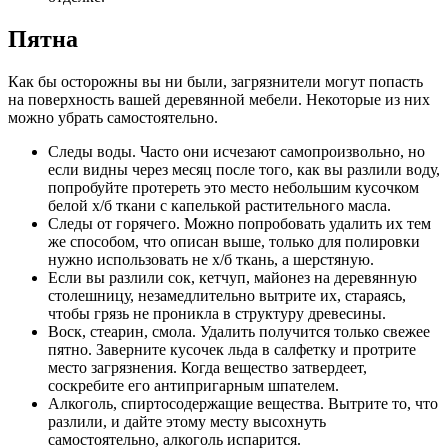
Пятна
Как бы осторожны вы ни были, загрязнители могут попасть
на поверхность вашей деревянной мебели. Некоторые из них
можно убрать самостоятельно.
Следы воды. Часто они исчезают самопроизвольно, но
если видны через месяц после того, как вы разлили воду,
попробуйте протереть это место небольшим кусочком
белой х/б ткани с капелькой растительного масла.
Следы от горячего. Можно попробовать удалить их тем
же способом, что описан выше, только для полировки
нужно использовать не х/б ткань, а шерстяную.
Если вы разлили сок, кетчуп, майонез на деревянную
столешницу, незамедлительно вытрите их, стараясь,
чтобы грязь не проникла в структуру древесины.
Воск, стеарин, смола. Удалить получится только свежее
пятно. Заверните кусочек льда в салфетку и протрите
место загрязнения. Когда вещество затвердеет,
соскребите его антипригарным шпателем.
Алкоголь, спиртосодержащие вещества. Вытрите то, что
разлили, и дайте этому месту высохнуть
самостоятельно, алкоголь испарится.