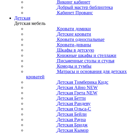
Викинг кабинет
Добрый мастер библиотека
Кабинет Прованс
Детская
Детская мебель
Кровати домики
Детские кровати
Кровати односпальные
Кровати-диваны
Шкафы в детскую
Книжные шкафы и стеллажи
Письменные столы и стулья
Комоды и тумбы
Матрасы и основания для детских
кроватей
Детская Тимберика Кидс
Детская Айно NEW
Детская Грета NEW
Детская Бетти
Детская Рандеву
Детская Ольса-С
Детская Бейли
Детская Рауна
Детская Бридж
Детская Кымор