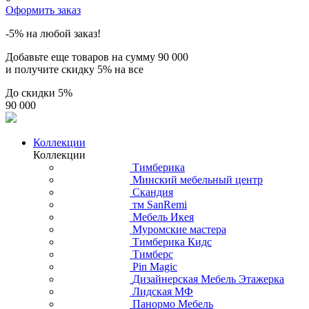
Оформить заказ
-5% на любой заказ!
Добавьте еще товаров на сумму
90 000
и получите скидку
5% на все
До скидки
5%
90 000
Коллекции
Коллекции
Тимберика
Минский мебельный центр
Скандия
тм SanRemi
Мебель Икея
Муромские мастера
Тимберика Кидс
Тимберс
Pin Magic
Дизайнерская Мебель Этажерка
Лидская МФ
Панормо Мебель