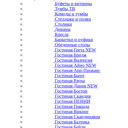
Буфеты и витрины
Тумбы ТВ
Комоды и тумбы
Стеллажи и полки
Столики
Диваны
Кресла
Банкетки и пуфики
Обеденные столы
Гостиная Грета NEW
Гостиная Бридж
Гостиная Валенсия
Гостиная Айно NEW
Гостиная Ари-Прованс
Гостиная Бьерт
Гостиная Рауна
Гостиная Дания NEW
Гостиная Бостон
Гостиная Скандия
Гостиная ПЕННИ
Гостиная Гранада
Гостиная Викинг
Гостиная Скандинавия
Гостиная Балтика
Гостиная Бейли