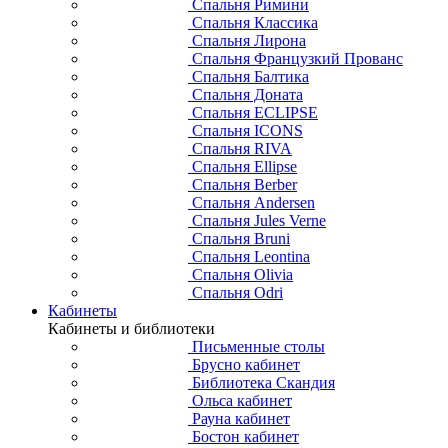
Спальня Римини
Спальня Классика
Спальня Лирона
Спальня Французкий Прованс
Спальня Балтика
Спальня Доната
Спальня ECLIPSE
Спальня ICONS
Спальня RIVA
Спальня Ellipse
Спальня Berber
Спальня Andersen
Спальня Jules Verne
Спальня Bruni
Спальня Leontina
Спальня Olivia
Спальня Odri
Кабинеты
Кабинеты и библиотеки
Письменные столы
Брусно кабинет
Библиотека Скандия
Ольса кабинет
Рауна кабинет
Бостон кабинет