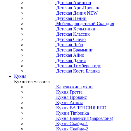
Детская Авиньон
Детская Ари-Прованс
Детская Дания NEW
Детская Пенни
Мебель для детской Скандия
Детская Хельсинки
Детская Классик
Детская Сиело
Детская Лебо
Детская Брамминг
Детская Айно
Детская Дания
Детская Тимберс кидс
Детская Коста Бланка
Кухня
Кухни из массива
Карельские кухни
Кухня Гретта
Кухня Прованс
Кухня Анюта
Кухня ВАЛЕНСИЯ RED
Кухни Timberika
Кухня Валенсия (Барселона)
Кухня Скайда-1
Кухня Скайда-2