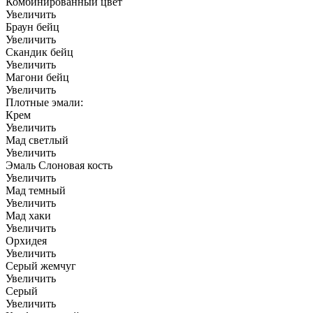
Комбинированный цвет
Увеличить
Браун бейц
Увеличить
Скандик бейц
Увеличить
Магони бейц
Увеличить
Плотные эмали:
Крем
Увеличить
Мад светлый
Увеличить
Эмаль Слоновая кость
Увеличить
Мад темный
Увеличить
Мад хаки
Увеличить
Орхидея
Увеличить
Серый жемчуг
Увеличить
Серый
Увеличить