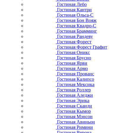
Гостиная Лебо
Гостиная Кантри
Гостиная Ольса-С
Гостиная Бон Вояж
Гостиная Квадро-С
Гостиная Брамминг
Гостиная Рандеву
Гостиная Форест
Гостиная Форест Графит
Гостиная Оникс
Гостиная Брусно
Гостиная Ярви
Гостиная Армо
Гостиная Прованс
Гостиная Калипсо
Гостиная Мексика
Гостиная Роллер
Гостиная Аледжи
Гостиная Эрика
Гостиная Сканди
Гостиная Кымор
Гостиная Мэнсон
Гостиная Авиньон
Гостиная Римини
Гостиная Верона