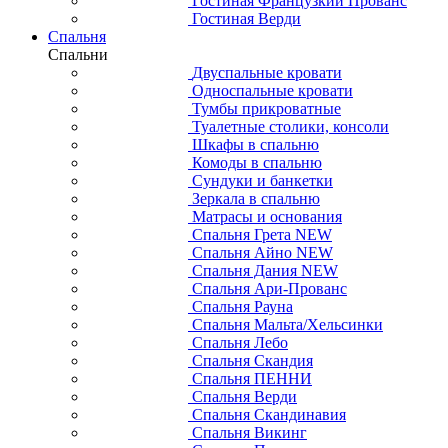
Гостиная Французкий Прованс
Гостиная Верди
Спальня
Спальни
Двуспальные кровати
Односпальные кровати
Тумбы прикроватные
Туалетные столики, консоли
Шкафы в спальню
Комоды в спальню
Сундуки и банкетки
Зеркала в спальню
Матрасы и основания
Спальня Грета NEW
Спальня Айно NEW
Спальня Дания NEW
Спальня Ари-Прованс
Спальня Рауна
Спальня Мальта/Хельсинки
Спальня Лебо
Спальня Скандия
Спальня ПЕННИ
Спальня Верди
Спальня Скандинавия
Спальня Викинг