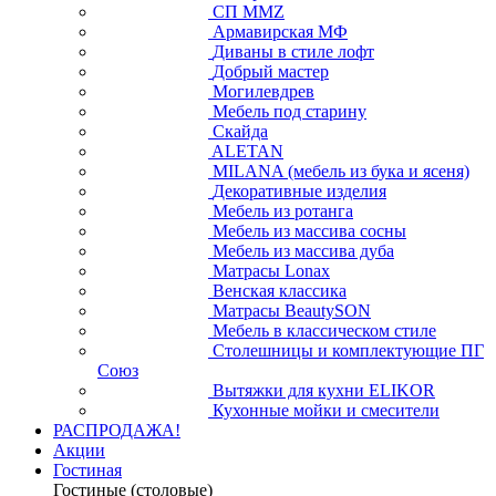
СП ММZ
Армавирская МФ
Диваны в стиле лофт
Добрый мастер
Могилевдрев
Мебель под старину
Скайда
ALETAN
MILANA (мебель из бука и ясеня)
Декоративные изделия
Мебель из ротанга
Мебель из массива сосны
Мебель из массива дуба
Матрасы Lonax
Венская классика
Матрасы BeautySON
Мебель в классическом стиле
Столешницы и комплектующие ПГ
Союз
Вытяжки для кухни ELIKOR
Кухонные мойки и смесители
РАСПРОДАЖА!
Акции
Гостиная
Гостиные (столовые)