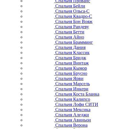
Спальня Прованс
Спальня Бейли
Спальня Ольса-С
Спальня Квадро-С
Спальня Бон Вояж
Спальня Рандеву
Спальня Бетти
Спальня Айно
Спальня Брамминг
Спальня Дания
Спальня Классик
Спальня Бридж
Спальня Винтаж
Спальня Кымор
Спальня Брусно
Спальня Ярви
Спальня Марсель
Спальня Инкери
Спальня Коста Бланка
Спальня Калипсо
Спальня Лофи СИТИ
Спальня Мексика
Спальня Аледжи
Спальня Авиньон
Спальня Верона