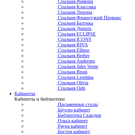
Спальня Римини
Спальня Классика
Спальня Лирона
Спальня Французкий Прованс
Спальня Балтика
Спальня Доната
Спальня ECLIPSE
Спальня ICONS
Спальня RIVA
Спальня Ellipse
Спальня Berber
Спальня Andersen
Спальня Jules Verne
Спальня Bruni
Спальня Leontina
Спальня Olivia
Спальня Odri
Кабинеты
Кабинеты и библиотеки
Письменные столы
Брусно кабинет
Библиотека Скандия
Ольса кабинет
Рауна кабинет
Бостон кабинет