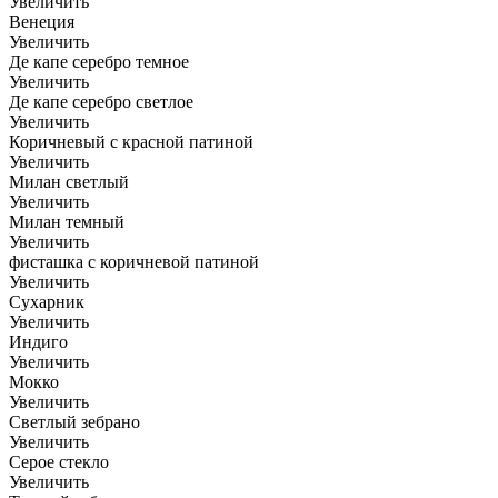
Увеличить
Венеция
Увеличить
Де капе серебро темное
Увеличить
Де капе серебро светлое
Увеличить
Коричневый с красной патиной
Увеличить
Милан светлый
Увеличить
Милан темный
Увеличить
фисташка с коричневой патиной
Увеличить
Сухарник
Увеличить
Индиго
Увеличить
Мокко
Увеличить
Светлый зебрано
Увеличить
Серое стекло
Увеличить