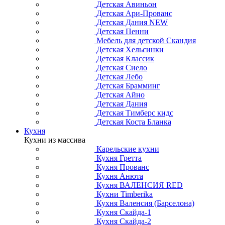
Детская Авиньон
Детская Ари-Прованс
Детская Дания NEW
Детская Пенни
Мебель для детской Скандия
Детская Хельсинки
Детская Классик
Детская Сиело
Детская Лебо
Детская Брамминг
Детская Айно
Детская Дания
Детская Тимберс кидс
Детская Коста Бланка
Кухня
Кухни из массива
Карельские кухни
Кухня Гретта
Кухня Прованс
Кухня Анюта
Кухня ВАЛЕНСИЯ RED
Кухни Timberika
Кухня Валенсия (Барселона)
Кухня Скайда-1
Кухня Скайда-2