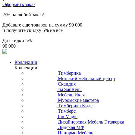
Оформить заказ
-5% на любой заказ!
Добавьте еще товаров на сумму
90 000
и получите скидку
5% на все
До скидки
5%
90 000
Коллекции
Коллекции
Тимберика
Минский мебельный центр
Скандия
тм SanRemi
Мебель Икея
Муромские мастера
Тимберика Кидс
Тимберс
Pin Magic
Дизайнерская Мебель Этажерка
Лидская МФ
Панормо Мебель