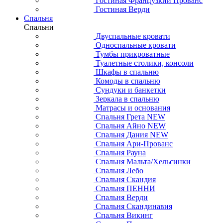
Гостиная Французкий Прованс
Гостиная Верди
Спальня
Спальни
Двуспальные кровати
Односпальные кровати
Тумбы прикроватные
Туалетные столики, консоли
Шкафы в спальню
Комоды в спальню
Сундуки и банкетки
Зеркала в спальню
Матрасы и основания
Спальня Грета NEW
Спальня Айно NEW
Спальня Дания NEW
Спальня Ари-Прованс
Спальня Рауна
Спальня Мальта/Хельсинки
Спальня Лебо
Спальня Скандия
Спальня ПЕННИ
Спальня Верди
Спальня Скандинавия
Спальня Викинг