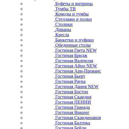
Буфеты и витрины
Тумбы ТВ
Комоды и тумбы
Стеллажи и полки
Столики
Диваны
Кресла
Банкетки и пуфики
Обеденные столы
Гостиная Грета NEW
Гостиная Бридж
Гостиная Валенсия
Гостиная Айно NEW
Гостиная Ари-Прованс
Гостиная Бьерт
Гостиная Рауна
Гостиная Дания NEW
Гостиная Бостон
Гостиная Скандия
Гостиная ПЕННИ
Гостиная Гранада
Гостиная Викинг
Гостиная Скандинавия
Гостиная Балтика
Гостиная Бейли