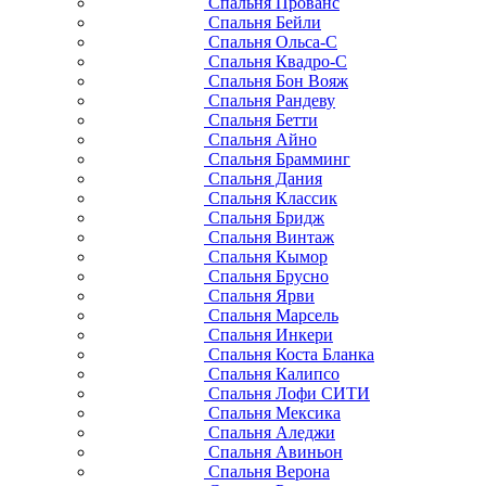
Спальня Прованс
Спальня Бейли
Спальня Ольса-С
Спальня Квадро-С
Спальня Бон Вояж
Спальня Рандеву
Спальня Бетти
Спальня Айно
Спальня Брамминг
Спальня Дания
Спальня Классик
Спальня Бридж
Спальня Винтаж
Спальня Кымор
Спальня Брусно
Спальня Ярви
Спальня Марсель
Спальня Инкери
Спальня Коста Бланка
Спальня Калипсо
Спальня Лофи СИТИ
Спальня Мексика
Спальня Аледжи
Спальня Авиньон
Спальня Верона