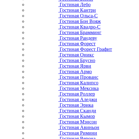
Гостиная Лебо
Гостиная Кантри
Гостиная Ольса-С
Гостиная Бон Вояж
Гостиная Квадро-С
Гостиная Брамминг
Гостиная Рандеву
Гостиная Форест
Гостиная Форест Графит
Гостиная Оникс
Гостиная Брусно
Гостиная Ярви
Гостиная Армо
Гостиная Прованс
Гостиная Калипсо
Гостиная Мексика
Гостиная Роллер
Гостиная Аледжи
Гостиная Эрика
Гостиная Сканди
Гостиная Кымор
Гостиная Мэнсон
Гостиная Авиньон
Гостиная Римини
Гостиная Верона