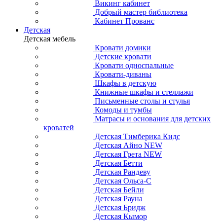
Викинг кабинет
Добрый мастер библиотека
Кабинет Прованс
Детская
Детская мебель
Кровати домики
Детские кровати
Кровати односпальные
Кровати-диваны
Шкафы в детскую
Книжные шкафы и стеллажи
Письменные столы и стулья
Комоды и тумбы
Матрасы и основания для детских
кроватей
Детская Тимберика Кидс
Детская Айно NEW
Детская Грета NEW
Детская Бетти
Детская Рандеву
Детская Ольса-С
Детская Бейли
Детская Рауна
Детская Бридж
Детская Кымор