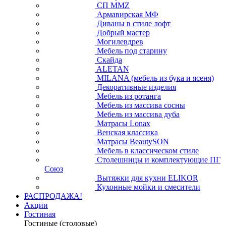
СП ММZ
Армавирская МФ
Диваны в стиле лофт
Добрый мастер
Могилевдрев
Мебель под старину
Скайда
ALETAN
MILANA (мебель из бука и ясеня)
Декоративные изделия
Мебель из ротанга
Мебель из массива сосны
Мебель из массива дуба
Матрасы Lonax
Венская классика
Матрасы BeautySON
Мебель в классическом стиле
Столешницы и комплектующие ПГ
Союз
Вытяжки для кухни ELIKOR
Кухонные мойки и смесители
РАСПРОДАЖА!
Акции
Гостиная
Гостиные (столовые)