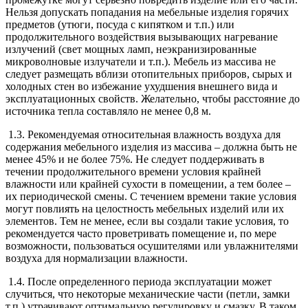
Нельзя допускать попадания на мебельные изделия горячих
предметов (утюги, посуда с кипятком и т.п.) или
продолжительного воздействия вызывающих нагревание
излучений (свет мощных ламп, неэкранизированные
микроволновые излучатели и т.п.). Мебель из массива не
следует размещать вблизи отопительных приборов, сырых и
холодных стен во избежание ухудшения внешнего вида и
эксплуатационных свойств. Желательно, чтобы расстояние до
источника тепла составляло не менее 0,8 м.
1.3. Рекомендуемая относительная влажность воздуха для
содержания мебельного изделия из массива – должна быть не
менее 45% и не более 75%. Не следует поддерживать в
течении продолжительного времени условия крайней
влажности или крайней сухости в помещении, а тем более –
их периодической смены. С течением времени такие условия
могут повлиять на целостность мебельных изделий или их
элементов. Тем не менее, если вы создали такие условия, то
рекомендуется часто проветривать помещение и, по мере
возможности, пользоваться осушителями или увлажнителями
воздуха для нормализации влажности.
1.4. После определенного периода эксплуатации может
случиться, что некоторые механические части (петли, замки
т.п.) утрачивают оптимальную регулировку и смазку. В таком