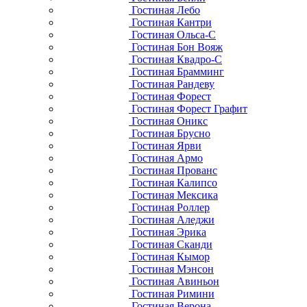
Гостиная Лебо
Гостиная Кантри
Гостиная Ольса-С
Гостиная Бон Вояж
Гостиная Квадро-С
Гостиная Брамминг
Гостиная Рандеву
Гостиная Форест
Гостиная Форест Графит
Гостиная Оникс
Гостиная Брусно
Гостиная Ярви
Гостиная Армо
Гостиная Прованс
Гостиная Калипсо
Гостиная Мексика
Гостиная Роллер
Гостиная Аледжи
Гостиная Эрика
Гостиная Сканди
Гостиная Кымор
Гостиная Мэнсон
Гостиная Авиньон
Гостиная Римини
Гостиная Верона