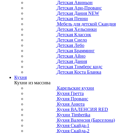
Детская Авиньон
Детская Ари-Прованс
Детская Дания NEW
Детская Пенни
Мебель для детской Скандия
Детская Хельсинки
Детская Классик
Детская Сиело
Детская Лебо
Детская Брамминг
Детская Айно
Детская Дания
Детская Тимберс кидс
Детская Коста Бланка
Кухня
Кухни из массива
Карельские кухни
Кухня Гретта
Кухня Прованс
Кухня Анюта
Кухня ВАЛЕНСИЯ RED
Кухни Timberika
Кухня Валенсия (Барселона)
Кухня Скайда-1
Кухня Скайда-2