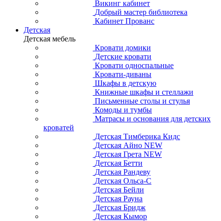
Викинг кабинет
Добрый мастер библиотека
Кабинет Прованс
Детская
Детская мебель
Кровати домики
Детские кровати
Кровати односпальные
Кровати-диваны
Шкафы в детскую
Книжные шкафы и стеллажи
Письменные столы и стулья
Комоды и тумбы
Матрасы и основания для детских
кроватей
Детская Тимберика Кидс
Детская Айно NEW
Детская Грета NEW
Детская Бетти
Детская Рандеву
Детская Ольса-С
Детская Бейли
Детская Рауна
Детская Бридж
Детская Кымор