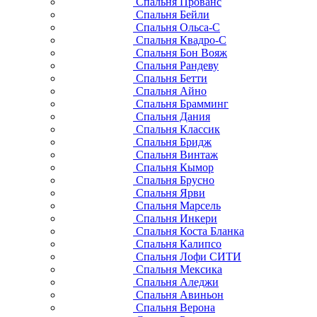
Спальня Прованс
Спальня Бейли
Спальня Ольса-С
Спальня Квадро-С
Спальня Бон Вояж
Спальня Рандеву
Спальня Бетти
Спальня Айно
Спальня Брамминг
Спальня Дания
Спальня Классик
Спальня Бридж
Спальня Винтаж
Спальня Кымор
Спальня Брусно
Спальня Ярви
Спальня Марсель
Спальня Инкери
Спальня Коста Бланка
Спальня Калипсо
Спальня Лофи СИТИ
Спальня Мексика
Спальня Аледжи
Спальня Авиньон
Спальня Верона