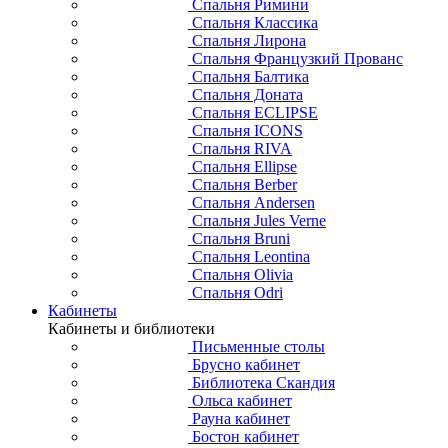
Спальня Римини
Спальня Классика
Спальня Лирона
Спальня Французкий Прованс
Спальня Балтика
Спальня Доната
Спальня ECLIPSE
Спальня ICONS
Спальня RIVA
Спальня Ellipse
Спальня Berber
Спальня Andersen
Спальня Jules Verne
Спальня Bruni
Спальня Leontina
Спальня Olivia
Спальня Odri
Кабинеты
Кабинеты и библиотеки
Письменные столы
Брусно кабинет
Библиотека Скандия
Ольса кабинет
Рауна кабинет
Бостон кабинет