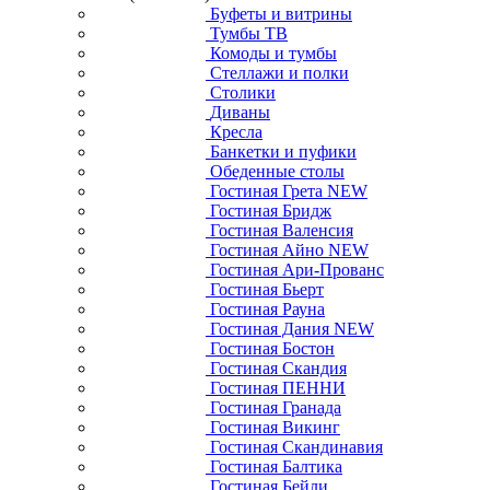
Буфеты и витрины
Тумбы ТВ
Комоды и тумбы
Стеллажи и полки
Столики
Диваны
Кресла
Банкетки и пуфики
Обеденные столы
Гостиная Грета NEW
Гостиная Бридж
Гостиная Валенсия
Гостиная Айно NEW
Гостиная Ари-Прованс
Гостиная Бьерт
Гостиная Рауна
Гостиная Дания NEW
Гостиная Бостон
Гостиная Скандия
Гостиная ПЕННИ
Гостиная Гранада
Гостиная Викинг
Гостиная Скандинавия
Гостиная Балтика
Гостиная Бейли