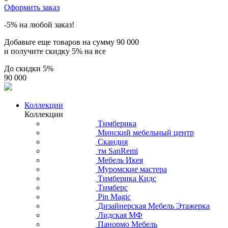
Оформить заказ
-5% на любой заказ!
Добавьте еще товаров на сумму
90 000
и получите скидку
5% на все
До скидки
5%
90 000
Коллекции
Коллекции
Тимберика
Минский мебельный центр
Скандия
тм SanRemi
Мебель Икея
Муромские мастера
Тимберика Кидс
Тимберс
Pin Magic
Дизайнерская Мебель Этажерка
Лидская МФ
Панормо Мебель