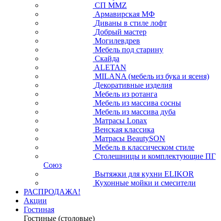
СП ММZ
Армавирская МФ
Диваны в стиле лофт
Добрый мастер
Могилевдрев
Мебель под старину
Скайда
ALETAN
MILANA (мебель из бука и ясеня)
Декоративные изделия
Мебель из ротанга
Мебель из массива сосны
Мебель из массива дуба
Матрасы Lonax
Венская классика
Матрасы BeautySON
Мебель в классическом стиле
Столешницы и комплектующие ПГ
Союз
Вытяжки для кухни ELIKOR
Кухонные мойки и смесители
РАСПРОДАЖА!
Акции
Гостиная
Гостиные (столовые)