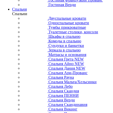
Гостиная Французкий Прованс
Гостиная Верди
Спальня
Спальни
Двуспальные кровати
Односпальные кровати
Тумбы прикроватные
Туалетные столики, консоли
Шкафы в спальню
Комоды в спальню
Сундуки и банкетки
Зеркала в спальню
Матрасы и основания
Спальня Грета NEW
Спальня Айно NEW
Спальня Дания NEW
Спальня Ари-Прованс
Спальня Рауна
Спальня Мальта/Хельсинки
Спальня Лебо
Спальня Скандия
Спальня ПЕННИ
Спальня Верди
Спальня Скандинавия
Спальня Викинг