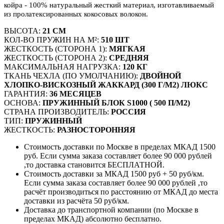
койра - 100% натуральный жесткий материал, изготавливаемый
из пролатексированных кокосовых волокон.
ВЫСОТА:
21 СМ
КОЛ-ВО ПРУЖИН НА М²:
510 ШТ
ЖЕСТКОСТЬ (СТОРОНА 1):
МЯГКАЯ
ЖЕСТКОСТЬ (СТОРОНА 2):
СРЕДНЯЯ
МАКСИМАЛЬНАЯ НАГРУЗКА:
120 КГ
ТКАНЬ ЧЕХЛА (ПО УМОЛЧАНИЮ):
ДВОЙНОЙ
ХЛОПКО-ВИСКОЗНЫЙ ЖАККАРД (300 Г/М2) ЛЮКС
ГАРАНТИЯ:
36 МЕСЯЦЕВ
ОСНОВА:
ПРУЖИННЫЙ БЛОК S1000 ( 500 П/М2)
СТРАНА ПРОИЗВОДИТЕЛЬ:
РОССИЯ
ТИП:
ПРУЖИННЫЙ
ЖЕСТКОСТЬ:
РАЗНОСТОРОННЯЯ
Стоимость доставки по Москве в пределах МКАД 1500
руб. Если сумма заказа составляет более 90 000 рублей
,то доставка становится БЕСПЛАТНОЙ.
Стоимость доставки за МКАД 1500 руб + 50 руб/км.
Если сумма заказа составляет более 90 000 рублей ,то
расчёт производиться по расстоянию от МКАД до места
доставки из расчёта 50 руб/км.
Доставка до транспортной компании (по Москве в
пределах МКАД) абсолютно бесплатно.