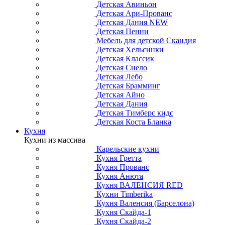
Детская Авиньон
Детская Ари-Прованс
Детская Дания NEW
Детская Пенни
Мебель для детской Скандия
Детская Хельсинки
Детская Классик
Детская Сиело
Детская Лебо
Детская Брамминг
Детская Айно
Детская Дания
Детская Тимберс кидс
Детская Коста Бланка
Кухня
Кухни из массива
Карельские кухни
Кухня Гретта
Кухня Прованс
Кухня Анюта
Кухня ВАЛЕНСИЯ RED
Кухни Timberika
Кухня Валенсия (Барселона)
Кухня Скайда-1
Кухня Скайда-2