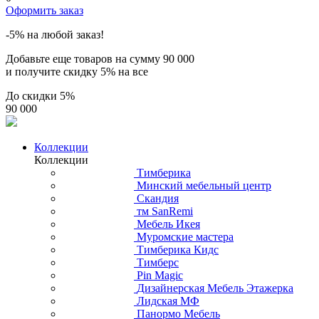
Оформить заказ
-5% на любой заказ!
Добавьте еще товаров на сумму
90 000
и получите скидку
5% на все
До скидки
5%
90 000
Коллекции
Коллекции
Тимберика
Минский мебельный центр
Скандия
тм SanRemi
Мебель Икея
Муромские мастера
Тимберика Кидс
Тимберс
Pin Magic
Дизайнерская Мебель Этажерка
Лидская МФ
Панормо Мебель