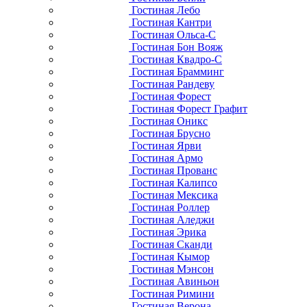
Гостиная Лебо
Гостиная Кантри
Гостиная Ольса-С
Гостиная Бон Вояж
Гостиная Квадро-С
Гостиная Брамминг
Гостиная Рандеву
Гостиная Форест
Гостиная Форест Графит
Гостиная Оникс
Гостиная Брусно
Гостиная Ярви
Гостиная Армо
Гостиная Прованс
Гостиная Калипсо
Гостиная Мексика
Гостиная Роллер
Гостиная Аледжи
Гостиная Эрика
Гостиная Сканди
Гостиная Кымор
Гостиная Мэнсон
Гостиная Авиньон
Гостиная Римини
Гостиная Верона