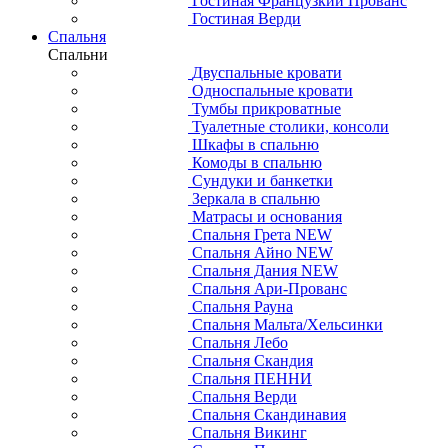
Гостиная Французкий Прованс
Гостиная Верди
Спальня
Спальни
Двуспальные кровати
Односпальные кровати
Тумбы прикроватные
Туалетные столики, консоли
Шкафы в спальню
Комоды в спальню
Сундуки и банкетки
Зеркала в спальню
Матрасы и основания
Спальня Грета NEW
Спальня Айно NEW
Спальня Дания NEW
Спальня Ари-Прованс
Спальня Рауна
Спальня Мальта/Хельсинки
Спальня Лебо
Спальня Скандия
Спальня ПЕННИ
Спальня Верди
Спальня Скандинавия
Спальня Викинг