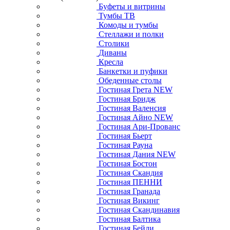
Буфеты и витрины
Тумбы ТВ
Комоды и тумбы
Стеллажи и полки
Столики
Диваны
Кресла
Банкетки и пуфики
Обеденные столы
Гостиная Грета NEW
Гостиная Бридж
Гостиная Валенсия
Гостиная Айно NEW
Гостиная Ари-Прованс
Гостиная Бьерт
Гостиная Рауна
Гостиная Дания NEW
Гостиная Бостон
Гостиная Скандия
Гостиная ПЕННИ
Гостиная Гранада
Гостиная Викинг
Гостиная Скандинавия
Гостиная Балтика
Гостиная Бейли