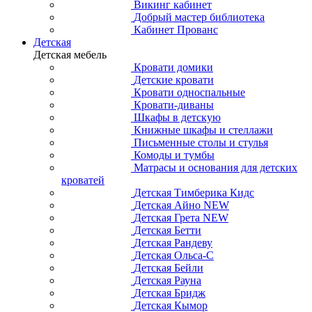
Викинг кабинет
Добрый мастер библиотека
Кабинет Прованс
Детская
Детская мебель
Кровати домики
Детские кровати
Кровати односпальные
Кровати-диваны
Шкафы в детскую
Книжные шкафы и стеллажи
Письменные столы и стулья
Комоды и тумбы
Матрасы и основания для детских
кроватей
Детская Тимберика Кидс
Детская Айно NEW
Детская Грета NEW
Детская Бетти
Детская Рандеву
Детская Ольса-С
Детская Бейли
Детская Рауна
Детская Бридж
Детская Кымор