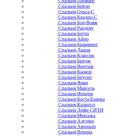
Спальня Прованс
Спальня Бейли
Спальня Ольса-С
Спальня Квадро-С
Спальня Бон Вояж
Спальня Рандеву
Спальня Бетти
Спальня Айно
Спальня Брамминг
Спальня Дания
Спальня Классик
Спальня Бридж
Спальня Винтаж
Спальня Кымор
Спальня Брусно
Спальня Ярви
Спальня Марсель
Спальня Инкери
Спальня Коста Бланка
Спальня Калипсо
Спальня Лофи СИТИ
Спальня Мексика
Спальня Аледжи
Спальня Авиньон
Спальня Верона