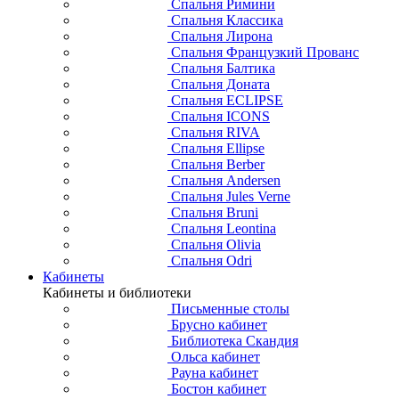
Спальня Римини
Спальня Классика
Спальня Лирона
Спальня Французкий Прованс
Спальня Балтика
Спальня Доната
Спальня ECLIPSE
Спальня ICONS
Спальня RIVA
Спальня Ellipse
Спальня Berber
Спальня Andersen
Спальня Jules Verne
Спальня Bruni
Спальня Leontina
Спальня Olivia
Спальня Odri
Кабинеты
Кабинеты и библиотеки
Письменные столы
Брусно кабинет
Библиотека Скандия
Ольса кабинет
Рауна кабинет
Бостон кабинет