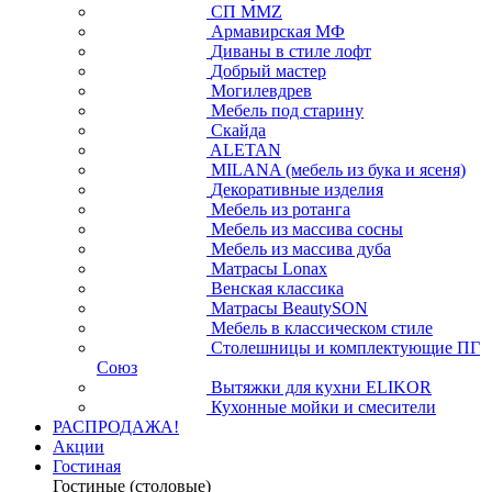
СП ММZ
Армавирская МФ
Диваны в стиле лофт
Добрый мастер
Могилевдрев
Мебель под старину
Скайда
ALETAN
MILANA (мебель из бука и ясеня)
Декоративные изделия
Мебель из ротанга
Мебель из массива сосны
Мебель из массива дуба
Матрасы Lonax
Венская классика
Матрасы BeautySON
Мебель в классическом стиле
Столешницы и комплектующие ПГ
Союз
Вытяжки для кухни ELIKOR
Кухонные мойки и смесители
РАСПРОДАЖА!
Акции
Гостиная
Гостиные (столовые)