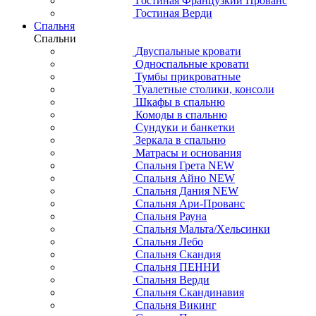
Гостиная Французкий Прованс
Гостиная Верди
Спальня
Спальни
Двуспальные кровати
Односпальные кровати
Тумбы прикроватные
Туалетные столики, консоли
Шкафы в спальню
Комоды в спальню
Сундуки и банкетки
Зеркала в спальню
Матрасы и основания
Спальня Грета NEW
Спальня Айно NEW
Спальня Дания NEW
Спальня Ари-Прованс
Спальня Рауна
Спальня Мальта/Хельсинки
Спальня Лебо
Спальня Скандия
Спальня ПЕННИ
Спальня Верди
Спальня Скандинавия
Спальня Викинг