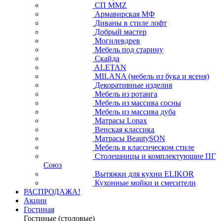
СП ММZ
Армавирская МФ
Диваны в стиле лофт
Добрый мастер
Могилевдрев
Мебель под старину
Скайда
ALETAN
MILANA (мебель из бука и ясеня)
Декоративные изделия
Мебель из ротанга
Мебель из массива сосны
Мебель из массива дуба
Матрасы Lonax
Венская классика
Матрасы BeautySON
Мебель в классическом стиле
Столешницы и комплектующие ПГ
Союз
Вытяжки для кухни ELIKOR
Кухонные мойки и смесители
РАСПРОДАЖА!
Акции
Гостиная
Гостиные (столовые)