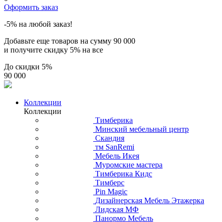
Оформить заказ
-5% на любой заказ!
Добавьте еще товаров на сумму
90 000
и получите скидку
5% на все
До скидки
5%
90 000
Коллекции
Коллекции
Тимберика
Минский мебельный центр
Скандия
тм SanRemi
Мебель Икея
Муромские мастера
Тимберика Кидс
Тимберс
Pin Magic
Дизайнерская Мебель Этажерка
Лидская МФ
Панормо Мебель