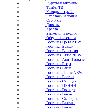
Буфеты и витрины
Тумбы ТВ
Комоды и тумбы
Стеллажи и полки
Столики
Диваны
Кресла
Банкетки и пуфики
Обеденные столы
Гостиная Грета NEW
Гостиная Бридж
Гостиная Валенсия
Гостиная Айно NEW
Гостиная Ари-Прованс
Гостиная Бьерт
Гостиная Рауна
Гостиная Дания NEW
Гостиная Бостон
Гостиная Скандия
Гостиная ПЕННИ
Гостиная Гранада
Гостиная Викинг
Гостиная Скандинавия
Гостиная Балтика
Гостиная Бейли