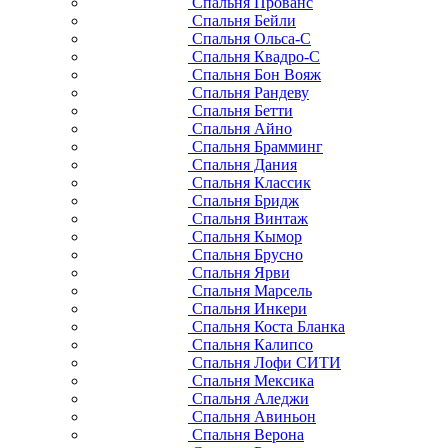
Спальня Прованс
Спальня Бейли
Спальня Ольса-С
Спальня Квадро-С
Спальня Бон Вояж
Спальня Рандеву
Спальня Бетти
Спальня Айно
Спальня Брамминг
Спальня Дания
Спальня Классик
Спальня Бридж
Спальня Винтаж
Спальня Кымор
Спальня Брусно
Спальня Ярви
Спальня Марсель
Спальня Инкери
Спальня Коста Бланка
Спальня Калипсо
Спальня Лофи СИТИ
Спальня Мексика
Спальня Аледжи
Спальня Авиньон
Спальня Верона