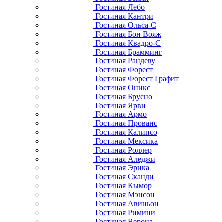
Гостиная Лебо
Гостиная Кантри
Гостиная Ольса-С
Гостиная Бон Вояж
Гостиная Квадро-С
Гостиная Брамминг
Гостиная Рандеву
Гостиная Форест
Гостиная Форест Графит
Гостиная Оникс
Гостиная Брусно
Гостиная Ярви
Гостиная Армо
Гостиная Прованс
Гостиная Калипсо
Гостиная Мексика
Гостиная Роллер
Гостиная Аледжи
Гостиная Эрика
Гостиная Сканди
Гостиная Кымор
Гостиная Мэнсон
Гостиная Авиньон
Гостиная Римини
Гостиная Верона