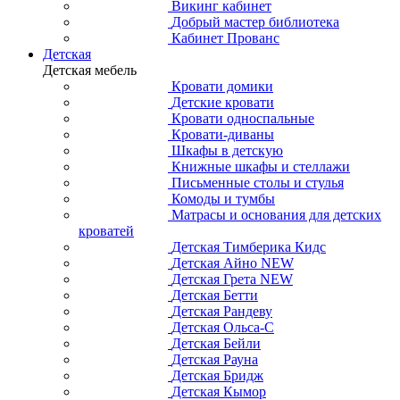
Викинг кабинет
Добрый мастер библиотека
Кабинет Прованс
Детская
Детская мебель
Кровати домики
Детские кровати
Кровати односпальные
Кровати-диваны
Шкафы в детскую
Книжные шкафы и стеллажи
Письменные столы и стулья
Комоды и тумбы
Матрасы и основания для детских
кроватей
Детская Тимберика Кидс
Детская Айно NEW
Детская Грета NEW
Детская Бетти
Детская Рандеву
Детская Ольса-С
Детская Бейли
Детская Рауна
Детская Бридж
Детская Кымор