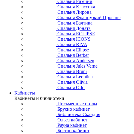
Спальня Римини
Спальня Классика
Спальня Лирона
Спальня Французкий Прованс
Спальня Балтика
Спальня Доната
Спальня ECLIPSE
Спальня ICONS
Спальня RIVA
Спальня Ellipse
Спальня Berber
Спальня Andersen
Спальня Jules Verne
Спальня Bruni
Спальня Leontina
Спальня Olivia
Спальня Odri
Кабинеты
Кабинеты и библиотеки
Письменные столы
Брусно кабинет
Библиотека Скандия
Ольса кабинет
Рауна кабинет
Бостон кабинет