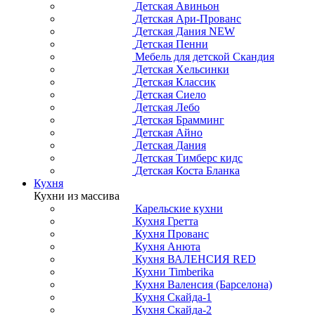
Детская Авиньон
Детская Ари-Прованс
Детская Дания NEW
Детская Пенни
Мебель для детской Скандия
Детская Хельсинки
Детская Классик
Детская Сиело
Детская Лебо
Детская Брамминг
Детская Айно
Детская Дания
Детская Тимберс кидс
Детская Коста Бланка
Кухня
Кухни из массива
Карельские кухни
Кухня Гретта
Кухня Прованс
Кухня Анюта
Кухня ВАЛЕНСИЯ RED
Кухни Timberika
Кухня Валенсия (Барселона)
Кухня Скайда-1
Кухня Скайда-2