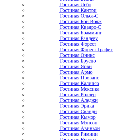
Гостиная Лебо
Гостиная Кантри
Гостиная Ольса-С
Гостиная Бон Вояж
Гостиная Квадро-С
Гостиная Брамминг
Гостиная Рандеву
Гостиная Форест
Гостиная Форест Графит
Гостиная Оникс
Гостиная Брусно
Гостиная Ярви
Гостиная Армо
Гостиная Прованс
Гостиная Калипсо
Гостиная Мексика
Гостиная Роллер
Гостиная Аледжи
Гостиная Эрика
Гостиная Сканди
Гостиная Кымор
Гостиная Мэнсон
Гостиная Авиньон
Гостиная Римини
Гостиная Верона