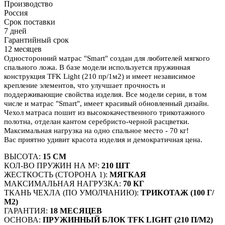
Производство
Россия
Срок поставки
7 дней
Гарантийный срок
12 месяцев
Односторонний матрас "Smart" создан для любителей мягкого
спального ложа. В базе модели используется пружинная
конструкция TFK Light (210 пр/1м2) и имеет независимое
крепление элементов, что улучшает прочность и
поддерживающие свойства изделия. Все модели серии, в том
числе и матрас "Smart", имеет красивый обновленный дизайн.
Чехол матраса пошит из высококачественного трикотажного
полотна, отделан кантом серебристо-черной расцветки.
Максимальная нагрузка на одно спальное место - 70 кг!
Вас приятно удивит красота изделия и демократичная цена.
ВЫСОТА:
15 СМ
КОЛ-ВО ПРУЖИН НА М²:
210 ШТ
ЖЕСТКОСТЬ (СТОРОНА 1):
МЯГКАЯ
МАКСИМАЛЬНАЯ НАГРУЗКА:
70 КГ
ТКАНЬ ЧЕХЛА (ПО УМОЛЧАНИЮ):
ТРИКОТАЖ (100 Г/
М2)
ГАРАНТИЯ:
18 МЕСЯЦЕВ
ОСНОВА:
ПРУЖИННЫЙ БЛОК TFK LIGHT (210 П/М2)