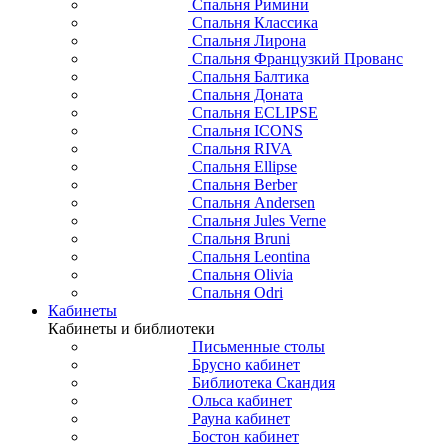
Спальня Римини
Спальня Классика
Спальня Лирона
Спальня Французкий Прованс
Спальня Балтика
Спальня Доната
Спальня ECLIPSE
Спальня ICONS
Спальня RIVA
Спальня Ellipse
Спальня Berber
Спальня Andersen
Спальня Jules Verne
Спальня Bruni
Спальня Leontina
Спальня Olivia
Спальня Odri
Кабинеты
Кабинеты и библиотеки
Письменные столы
Брусно кабинет
Библиотека Скандия
Ольса кабинет
Рауна кабинет
Бостон кабинет