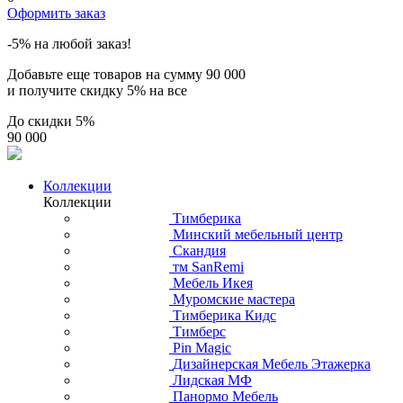
Оформить заказ
-5% на любой заказ!
Добавьте еще товаров на сумму
90 000
и получите скидку
5% на все
До скидки
5%
90 000
Коллекции
Коллекции
Тимберика
Минский мебельный центр
Скандия
тм SanRemi
Мебель Икея
Муромские мастера
Тимберика Кидс
Тимберс
Pin Magic
Дизайнерская Мебель Этажерка
Лидская МФ
Панормо Мебель