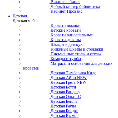
Викинг кабинет
Добрый мастер библиотека
Кабинет Прованс
Детская
Детская мебель
Кровати домики
Детские кровати
Кровати односпальные
Кровати-диваны
Шкафы в детскую
Книжные шкафы и стеллажи
Письменные столы и стулья
Комоды и тумбы
Матрасы и основания для детских
кроватей
Детская Тимберика Кидс
Детская Айно NEW
Детская Грета NEW
Детская Бетти
Детская Рандеву
Детская Ольса-С
Детская Бейли
Детская Рауна
Детская Бридж
Детская Кымор