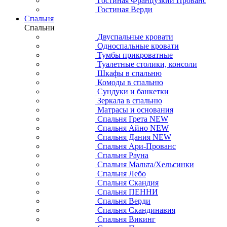
Гостиная Французкий Прованс
Гостиная Верди
Спальня
Спальни
Двуспальные кровати
Односпальные кровати
Тумбы прикроватные
Туалетные столики, консоли
Шкафы в спальню
Комоды в спальню
Сундуки и банкетки
Зеркала в спальню
Матрасы и основания
Спальня Грета NEW
Спальня Айно NEW
Спальня Дания NEW
Спальня Ари-Прованс
Спальня Рауна
Спальня Мальта/Хельсинки
Спальня Лебо
Спальня Скандия
Спальня ПЕННИ
Спальня Верди
Спальня Скандинавия
Спальня Викинг