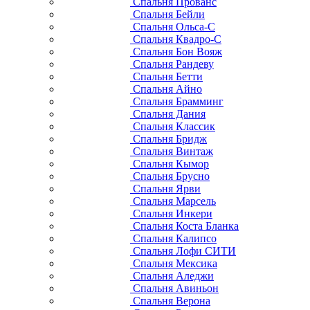
Спальня Прованс
Спальня Бейли
Спальня Ольса-С
Спальня Квадро-С
Спальня Бон Вояж
Спальня Рандеву
Спальня Бетти
Спальня Айно
Спальня Брамминг
Спальня Дания
Спальня Классик
Спальня Бридж
Спальня Винтаж
Спальня Кымор
Спальня Брусно
Спальня Ярви
Спальня Марсель
Спальня Инкери
Спальня Коста Бланка
Спальня Калипсо
Спальня Лофи СИТИ
Спальня Мексика
Спальня Аледжи
Спальня Авиньон
Спальня Верона