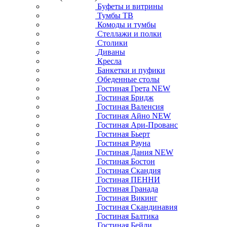
Буфеты и витрины
Тумбы ТВ
Комоды и тумбы
Стеллажи и полки
Столики
Диваны
Кресла
Банкетки и пуфики
Обеденные столы
Гостиная Грета NEW
Гостиная Бридж
Гостиная Валенсия
Гостиная Айно NEW
Гостиная Ари-Прованс
Гостиная Бьерт
Гостиная Рауна
Гостиная Дания NEW
Гостиная Бостон
Гостиная Скандия
Гостиная ПЕННИ
Гостиная Гранада
Гостиная Викинг
Гостиная Скандинавия
Гостиная Балтика
Гостиная Бейли