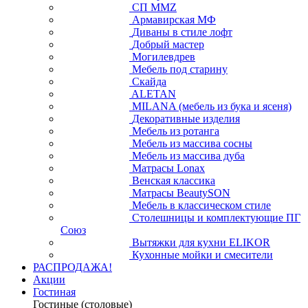
СП ММZ
Армавирская МФ
Диваны в стиле лофт
Добрый мастер
Могилевдрев
Мебель под старину
Скайда
ALETAN
MILANA (мебель из бука и ясеня)
Декоративные изделия
Мебель из ротанга
Мебель из массива сосны
Мебель из массива дуба
Матрасы Lonax
Венская классика
Матрасы BeautySON
Мебель в классическом стиле
Столешницы и комплектующие ПГ
Союз
Вытяжки для кухни ELIKOR
Кухонные мойки и смесители
РАСПРОДАЖА!
Акции
Гостиная
Гостиные (столовые)