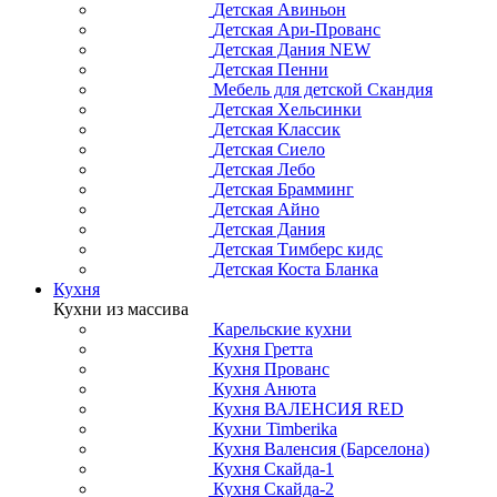
Детская Авиньон
Детская Ари-Прованс
Детская Дания NEW
Детская Пенни
Мебель для детской Скандия
Детская Хельсинки
Детская Классик
Детская Сиело
Детская Лебо
Детская Брамминг
Детская Айно
Детская Дания
Детская Тимберс кидс
Детская Коста Бланка
Кухня
Кухни из массива
Карельские кухни
Кухня Гретта
Кухня Прованс
Кухня Анюта
Кухня ВАЛЕНСИЯ RED
Кухни Timberika
Кухня Валенсия (Барселона)
Кухня Скайда-1
Кухня Скайда-2