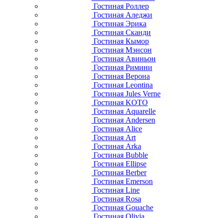
Гостиная Роллер
Гостиная Аледжи
Гостиная Эрика
Гостиная Сканди
Гостиная Кымор
Гостиная Мэнсон
Гостиная Авиньон
Гостиная Римини
Гостиная Верона
Гостиная Leontina
Гостиная Jules Verne
Гостиная KOTO
Гостиная Aquarelle
Гостиная Andersen
Гостиная Alice
Гостиная Art
Гостиная Arka
Гостиная Bubble
Гостиная Ellipse
Гостиная Berber
Гостиная Emerson
Гостиная Line
Гостиная Rosa
Гостиная Gouache
Гостиная Olivia