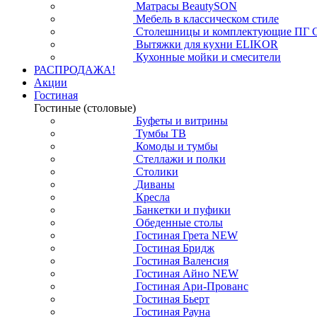
Матрасы BeautySON
Мебель в классическом стиле
Столешницы и комплектующие ПГ 
Вытяжки для кухни ELIKOR
Кухонные мойки и смесители
РАСПРОДАЖА!
Акции
Гостиная
Гостиные (столовые)
Буфеты и витрины
Тумбы ТВ
Комоды и тумбы
Стеллажи и полки
Столики
Диваны
Кресла
Банкетки и пуфики
Обеденные столы
Гостиная Грета NEW
Гостиная Бридж
Гостиная Валенсия
Гостиная Айно NEW
Гостиная Ари-Прованс
Гостиная Бьерт
Гостиная Рауна