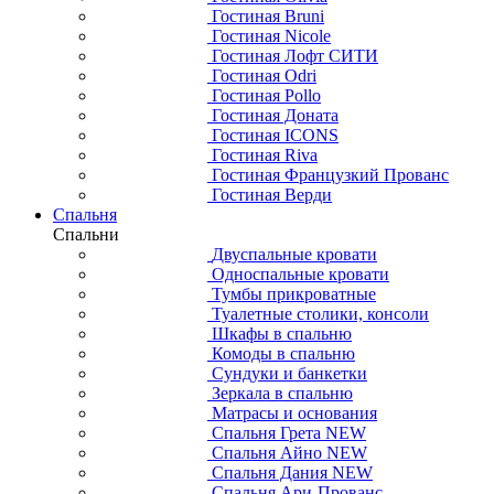
Гостиная Bruni
Гостиная Nicole
Гостиная Лофт СИТИ
Гостиная Odri
Гостиная Pollo
Гостиная Доната
Гостиная ICONS
Гостиная Riva
Гостиная Французкий Прованс
Гостиная Верди
Спальня
Спальни
Двуспальные кровати
Односпальные кровати
Тумбы прикроватные
Туалетные столики, консоли
Шкафы в спальню
Комоды в спальню
Сундуки и банкетки
Зеркала в спальню
Матрасы и основания
Спальня Грета NEW
Спальня Айно NEW
Спальня Дания NEW
Спальня Ари-Прованс