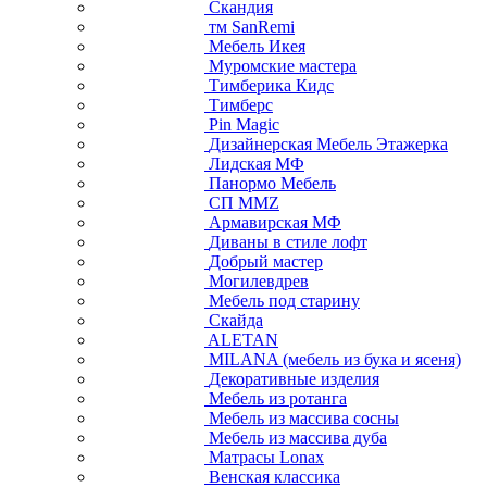
Скандия
тм SanRemi
Мебель Икея
Муромские мастера
Тимберика Кидс
Тимберс
Pin Magic
Дизайнерская Мебель Этажерка
Лидская МФ
Панормо Мебель
СП ММZ
Армавирская МФ
Диваны в стиле лофт
Добрый мастер
Могилевдрев
Мебель под старину
Скайда
ALETAN
MILANA (мебель из бука и ясеня)
Декоративные изделия
Мебель из ротанга
Мебель из массива сосны
Мебель из массива дуба
Матрасы Lonax
Венская классика