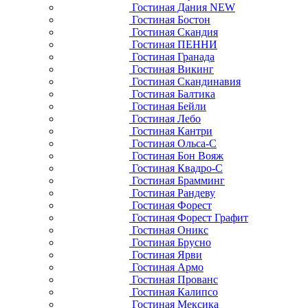
Гостиная Дания NEW
Гостиная Бостон
Гостиная Скандия
Гостиная ПЕННИ
Гостиная Гранада
Гостиная Викинг
Гостиная Скандинавия
Гостиная Балтика
Гостиная Бейли
Гостиная Лебо
Гостиная Кантри
Гостиная Ольса-С
Гостиная Бон Вояж
Гостиная Квадро-С
Гостиная Брамминг
Гостиная Рандеву
Гостиная Форест
Гостиная Форест Графит
Гостиная Оникс
Гостиная Брусно
Гостиная Ярви
Гостиная Армо
Гостиная Прованс
Гостиная Калипсо
Гостиная Мексика