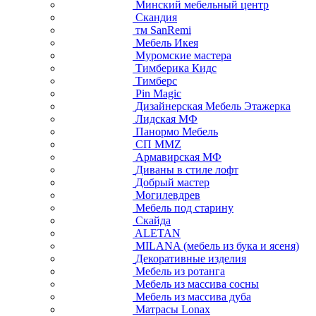
Минский мебельный центр
Скандия
тм SanRemi
Мебель Икея
Муромские мастера
Тимберика Кидс
Тимберс
Pin Magic
Дизайнерская Мебель Этажерка
Лидская МФ
Панормо Мебель
СП ММZ
Армавирская МФ
Диваны в стиле лофт
Добрый мастер
Могилевдрев
Мебель под старину
Скайда
ALETAN
MILANA (мебель из бука и ясеня)
Декоративные изделия
Мебель из ротанга
Мебель из массива сосны
Мебель из массива дуба
Матрасы Lonax