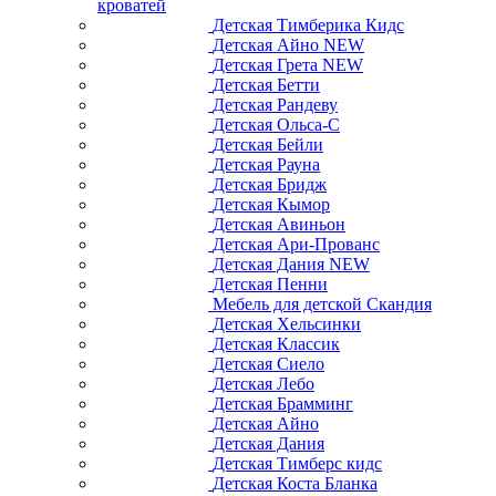
кроватей
Детская Тимберика Кидс
Детская Айно NEW
Детская Грета NEW
Детская Бетти
Детская Рандеву
Детская Ольса-С
Детская Бейли
Детская Рауна
Детская Бридж
Детская Кымор
Детская Авиньон
Детская Ари-Прованс
Детская Дания NEW
Детская Пенни
Мебель для детской Скандия
Детская Хельсинки
Детская Классик
Детская Сиело
Детская Лебо
Детская Брамминг
Детская Айно
Детская Дания
Детская Тимберс кидс
Детская Коста Бланка