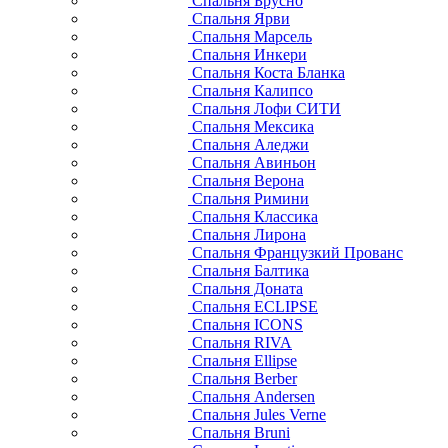
Спальня Брусно
Спальня Ярви
Спальня Марсель
Спальня Инкери
Спальня Коста Бланка
Спальня Калипсо
Спальня Лофи СИТИ
Спальня Мексика
Спальня Аледжи
Спальня Авиньон
Спальня Верона
Спальня Римини
Спальня Классика
Спальня Лирона
Спальня Французкий Прованс
Спальня Балтика
Спальня Доната
Спальня ECLIPSE
Спальня ICONS
Спальня RIVA
Спальня Ellipse
Спальня Berber
Спальня Andersen
Спальня Jules Verne
Спальня Bruni