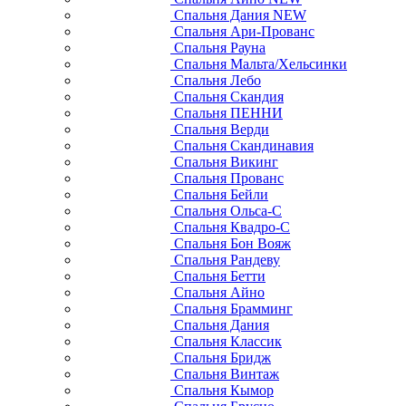
Спальня Дания NEW
Спальня Ари-Прованс
Спальня Рауна
Спальня Мальта/Хельсинки
Спальня Лебо
Спальня Скандия
Спальня ПЕННИ
Спальня Верди
Спальня Скандинавия
Спальня Викинг
Спальня Прованс
Спальня Бейли
Спальня Ольса-С
Спальня Квадро-С
Спальня Бон Вояж
Спальня Рандеву
Спальня Бетти
Спальня Айно
Спальня Брамминг
Спальня Дания
Спальня Классик
Спальня Бридж
Спальня Винтаж
Спальня Кымор