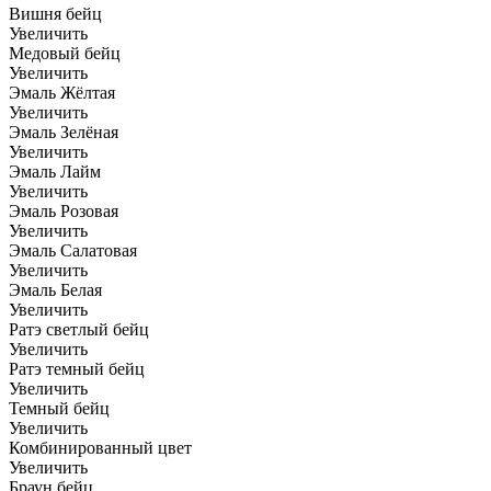
Вишня бейц
Увеличить
Медовый бейц
Увеличить
Эмаль Жёлтая
Увеличить
Эмаль Зелёная
Увеличить
Эмаль Лайм
Увеличить
Эмаль Розовая
Увеличить
Эмаль Салатовая
Увеличить
Эмаль Белая
Увеличить
Ратэ светлый бейц
Увеличить
Ратэ темный бейц
Увеличить
Темный бейц
Увеличить
Комбинированный цвет
Увеличить
Браун бейц