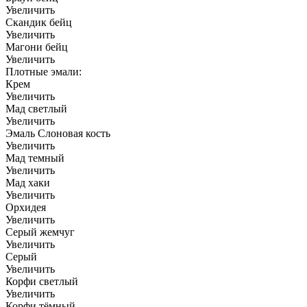
Увеличить
Скандик бейц
Увеличить
Магони бейц
Увеличить
Плотные эмали:
Крем
Увеличить
Мад светлый
Увеличить
Эмаль Слоновая кость
Увеличить
Мад темный
Увеличить
Мад хаки
Увеличить
Орхидея
Увеличить
Серый жемчуг
Увеличить
Серый
Увеличить
Корфи светлый
Увеличить
Корфи тёмный