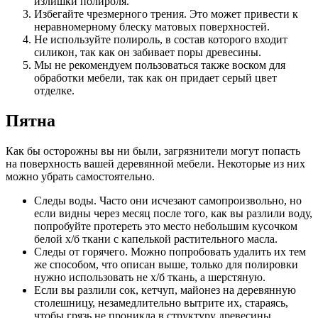
излишки полироля.
Избегайте чрезмерного трения. Это может привести к
неравномерному блеску матовых поверхностей.
Не используйте полироль, в состав которого входит
силикон, так как он забивает поры древесины.
Мы не рекомендуем пользоваться также воском для
обработки мебели, так как он придает серый цвет
отделке.
Пятна
Как бы осторожны вы ни были, загрязнители могут попасть
на поверхность вашей деревянной мебели. Некоторые из них
можно убрать самостоятельно.
Следы воды. Часто они исчезают самопроизвольно, но
если видны через месяц после того, как вы разлили воду,
попробуйте протереть это место небольшим кусочком
белой х/б ткани с капелькой растительного масла.
Следы от горячего. Можно попробовать удалить их тем
же способом, что описан выше, только для полировки
нужно использовать не х/б ткань, а шерстяную.
Если вы разлили сок, кетчуп, майонез на деревянную
столешницу, незамедлительно вытрите их, стараясь,
чтобы грязь не проникла в структуру древесины.