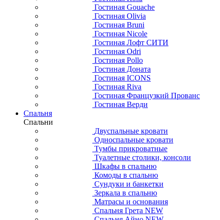
Гостиная Gouache
Гостиная Olivia
Гостиная Bruni
Гостиная Nicole
Гостиная Лофт СИТИ
Гостиная Odri
Гостиная Pollo
Гостиная Доната
Гостиная ICONS
Гостиная Riva
Гостиная Французкий Прованс
Гостиная Верди
Спальня
Спальни
Двуспальные кровати
Односпальные кровати
Тумбы прикроватные
Туалетные столики, консоли
Шкафы в спальню
Комоды в спальню
Сундуки и банкетки
Зеркала в спальню
Матрасы и основания
Спальня Грета NEW
Спальня Айно NEW