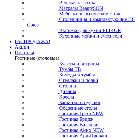
Венская классика
Матрасы BeautySON
Мебель в классическом стиле
Столешницы и комплектующие ПГ
Союз
Вытяжки для кухни ELIKOR
Кухонные мойки и смесители
РАСПРОДАЖА!
Акции
Гостиная
Гостиные (столовые)
Буфеты и витрины
Тумбы ТВ
Комоды и тумбы
Стеллажи и полки
Столики
Диваны
Кресла
Банкетки и пуфики
Обеденные столы
Гостиная Грета NEW
Гостиная Бридж
Гостиная Валенсия
Гостиная Айно NEW
Гостиная Ари-Прованс