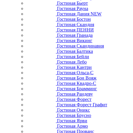
Гостиная Бьерт
Гостиная Рауна
Гостиная Дания NEW
Гостиная Бостон
Гостиная Скандия
Гостиная ПЕННИ
Гостиная Гранада
Гостиная Викинг
Гостиная Скандинавия
Гостиная Балтика
Гостиная Бейли
Гостиная Лебо
Гостиная Кантри
Гостиная Ольса-С
Гостиная Бон Вояж
Гостиная Квадро-С
Гостиная Брамминг
Гостиная Рандеву
Гостиная Форест
Гостиная Форест Графит
Гостиная Оникс
Гостиная Брусно
Гостиная Ярви
Гостиная Армо
Гостиная Прованс