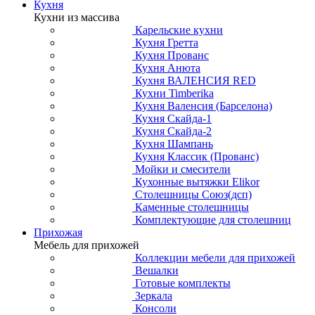
Кухня
Кухни из массива
Карельские кухни
Кухня Гретта
Кухня Прованс
Кухня Анюта
Кухня ВАЛЕНСИЯ RED
Кухни Timberika
Кухня Валенсия (Барселона)
Кухня Скайда-1
Кухня Скайда-2
Кухня Шампань
Кухня Классик (Прованс)
Мойки и смесители
Кухонные вытяжки Elikor
Столешницы Союз(дсп)
Каменные столешницы
Комплектующие для столешниц
Прихожая
Мебель для прихожей
Коллекции мебели для прихожей
Вешалки
Готовые комплекты
Зеркала
Консоли