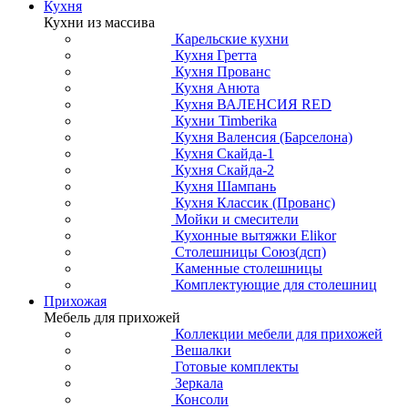
Кухня
Кухни из массива
Карельские кухни
Кухня Гретта
Кухня Прованс
Кухня Анюта
Кухня ВАЛЕНСИЯ RED
Кухни Timberika
Кухня Валенсия (Барселона)
Кухня Скайда-1
Кухня Скайда-2
Кухня Шампань
Кухня Классик (Прованс)
Мойки и смесители
Кухонные вытяжки Elikor
Столешницы Союз(дсп)
Каменные столешницы
Комплектующие для столешниц
Прихожая
Мебель для прихожей
Коллекции мебели для прихожей
Вешалки
Готовые комплекты
Зеркала
Консоли