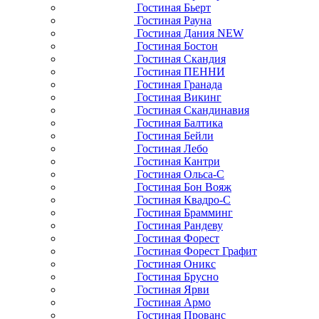
Гостиная Бьерт
Гостиная Рауна
Гостиная Дания NEW
Гостиная Бостон
Гостиная Скандия
Гостиная ПЕННИ
Гостиная Гранада
Гостиная Викинг
Гостиная Скандинавия
Гостиная Балтика
Гостиная Бейли
Гостиная Лебо
Гостиная Кантри
Гостиная Ольса-С
Гостиная Бон Вояж
Гостиная Квадро-С
Гостиная Брамминг
Гостиная Рандеву
Гостиная Форест
Гостиная Форест Графит
Гостиная Оникс
Гостиная Брусно
Гостиная Ярви
Гостиная Армо
Гостиная Прованс