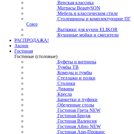
Венская классика
Матрасы BeautySON
Мебель в классическом стиле
Столешницы и комплектующие ПГ
Союз
Вытяжки для кухни ELIKOR
Кухонные мойки и смесители
РАСПРОДАЖА!
Акции
Гостиная
Гостиные (столовые)
Буфеты и витрины
Тумбы ТВ
Комоды и тумбы
Стеллажи и полки
Столики
Диваны
Кресла
Банкетки и пуфики
Обеденные столы
Гостиная Грета NEW
Гостиная Бридж
Гостиная Валенсия
Гостиная Айно NEW
Гостиная Ари-Прованс