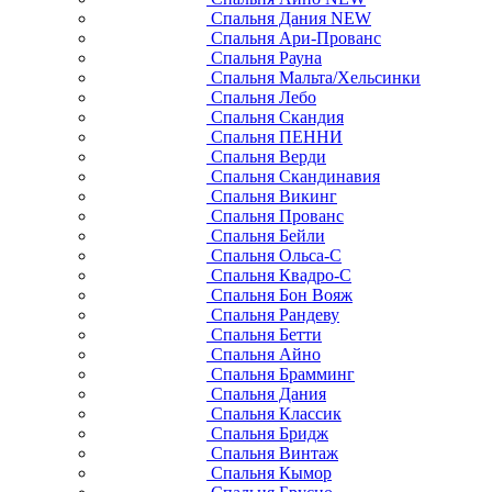
Спальня Дания NEW
Спальня Ари-Прованс
Спальня Рауна
Спальня Мальта/Хельсинки
Спальня Лебо
Спальня Скандия
Спальня ПЕННИ
Спальня Верди
Спальня Скандинавия
Спальня Викинг
Спальня Прованс
Спальня Бейли
Спальня Ольса-С
Спальня Квадро-С
Спальня Бон Вояж
Спальня Рандеву
Спальня Бетти
Спальня Айно
Спальня Брамминг
Спальня Дания
Спальня Классик
Спальня Бридж
Спальня Винтаж
Спальня Кымор