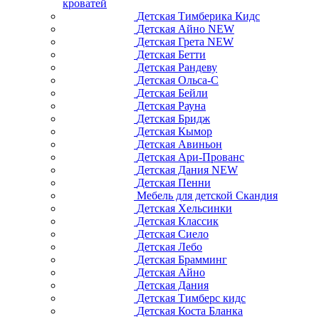
кроватей
Детская Тимберика Кидс
Детская Айно NEW
Детская Грета NEW
Детская Бетти
Детская Рандеву
Детская Ольса-С
Детская Бейли
Детская Рауна
Детская Бридж
Детская Кымор
Детская Авиньон
Детская Ари-Прованс
Детская Дания NEW
Детская Пенни
Мебель для детской Скандия
Детская Хельсинки
Детская Классик
Детская Сиело
Детская Лебо
Детская Брамминг
Детская Айно
Детская Дания
Детская Тимберс кидс
Детская Коста Бланка