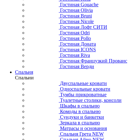
Гостиная Gouache
Гостиная Olivia
Гостиная Bruni
Гостиная Nicole
Гостиная Лофт СИТИ
Гостиная Odri
Гостиная Pollo
Гостиная Доната
Гостиная ICONS
Гостиная Riva
Гостиная Французкий Прованс
Гостиная Верди
Спальня
Спальни
Двуспальные кровати
Односпальные кровати
Тумбы прикроватные
Туалетные столики, консоли
Шкафы в спальню
Комоды в спальню
Сундуки и банкетки
Зеркала в спальню
Матрасы и основания
Спальня Грета NEW
Спальня Айно NEW