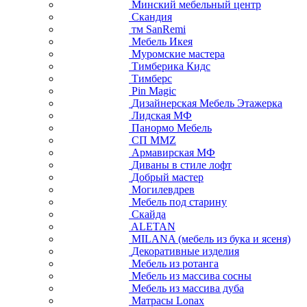
Минский мебельный центр
Скандия
тм SanRemi
Мебель Икея
Муромские мастера
Тимберика Кидс
Тимберс
Pin Magic
Дизайнерская Мебель Этажерка
Лидская МФ
Панормо Мебель
СП ММZ
Армавирская МФ
Диваны в стиле лофт
Добрый мастер
Могилевдрев
Мебель под старину
Скайда
ALETAN
MILANA (мебель из бука и ясеня)
Декоративные изделия
Мебель из ротанга
Мебель из массива сосны
Мебель из массива дуба
Матрасы Lonax