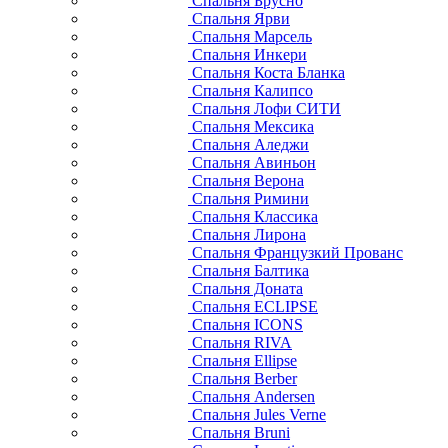
Спальня Брусно
Спальня Ярви
Спальня Марсель
Спальня Инкери
Спальня Коста Бланка
Спальня Калипсо
Спальня Лофи СИТИ
Спальня Мексика
Спальня Аледжи
Спальня Авиньон
Спальня Верона
Спальня Римини
Спальня Классика
Спальня Лирона
Спальня Французкий Прованс
Спальня Балтика
Спальня Доната
Спальня ECLIPSE
Спальня ICONS
Спальня RIVA
Спальня Ellipse
Спальня Berber
Спальня Andersen
Спальня Jules Verne
Спальня Bruni