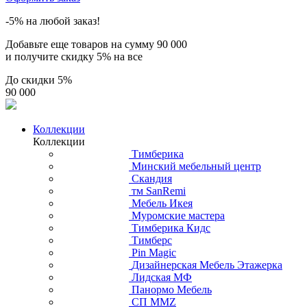
-5% на любой заказ!
Добавьте еще товаров на сумму
90 000
и получите скидку
5% на все
До скидки
5%
90 000
Коллекции
Коллекции
Тимберика
Минский мебельный центр
Скандия
тм SanRemi
Мебель Икея
Муромские мастера
Тимберика Кидс
Тимберс
Pin Magic
Дизайнерская Мебель Этажерка
Лидская МФ
Панормо Мебель
СП ММZ