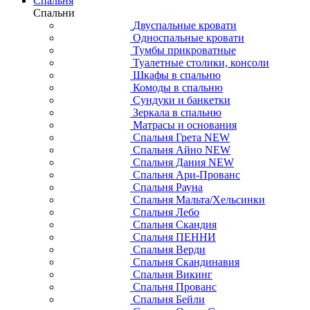
Спальня
Спальни
Двуспальные кровати
Односпальные кровати
Тумбы прикроватные
Туалетные столики, консоли
Шкафы в спальню
Комоды в спальню
Сундуки и банкетки
Зеркала в спальню
Матрасы и основания
Спальня Грета NEW
Спальня Айно NEW
Спальня Дания NEW
Спальня Ари-Прованс
Спальня Рауна
Спальня Мальта/Хельсинки
Спальня Лебо
Спальня Скандия
Спальня ПЕННИ
Спальня Верди
Спальня Скандинавия
Спальня Викинг
Спальня Прованс
Спальня Бейли