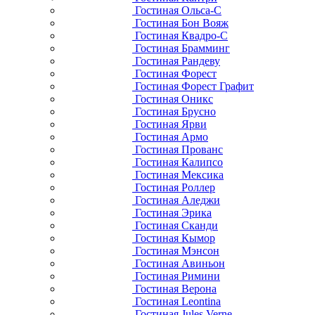
Гостиная Ольса-С
Гостиная Бон Вояж
Гостиная Квадро-С
Гостиная Брамминг
Гостиная Рандеву
Гостиная Форест
Гостиная Форест Графит
Гостиная Оникс
Гостиная Брусно
Гостиная Ярви
Гостиная Армо
Гостиная Прованс
Гостиная Калипсо
Гостиная Мексика
Гостиная Роллер
Гостиная Аледжи
Гостиная Эрика
Гостиная Сканди
Гостиная Кымор
Гостиная Мэнсон
Гостиная Авиньон
Гостиная Римини
Гостиная Верона
Гостиная Leontina
Гостиная Jules Verne