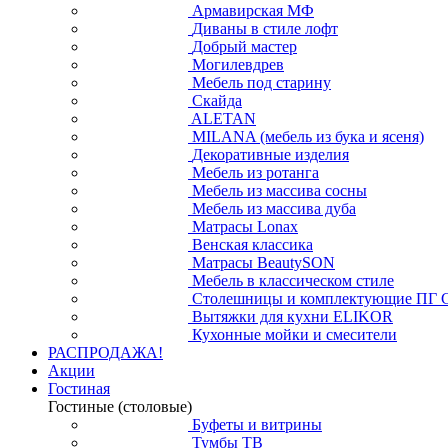
Армавирская МФ
Диваны в стиле лофт
Добрый мастер
Могилевдрев
Мебель под старину
Скайда
ALETAN
MILANA (мебель из бука и ясеня)
Декоративные изделия
Мебель из ротанга
Мебель из массива сосны
Мебель из массива дуба
Матрасы Lonax
Венская классика
Матрасы BeautySON
Мебель в классическом стиле
Столешницы и комплектующие ПГ 
Вытяжки для кухни ELIKOR
Кухонные мойки и смесители
РАСПРОДАЖА!
Акции
Гостиная
Гостиные (столовые)
Буфеты и витрины
Тумбы ТВ