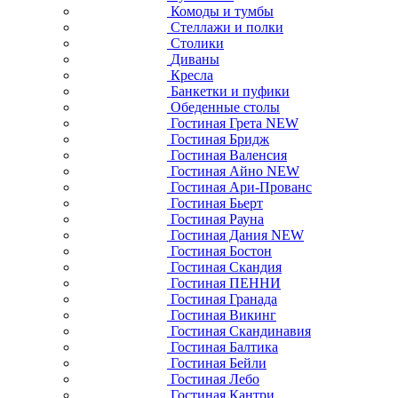
Комоды и тумбы
Стеллажи и полки
Столики
Диваны
Кресла
Банкетки и пуфики
Обеденные столы
Гостиная Грета NEW
Гостиная Бридж
Гостиная Валенсия
Гостиная Айно NEW
Гостиная Ари-Прованс
Гостиная Бьерт
Гостиная Рауна
Гостиная Дания NEW
Гостиная Бостон
Гостиная Скандия
Гостиная ПЕННИ
Гостиная Гранада
Гостиная Викинг
Гостиная Скандинавия
Гостиная Балтика
Гостиная Бейли
Гостиная Лебо
Гостиная Кантри