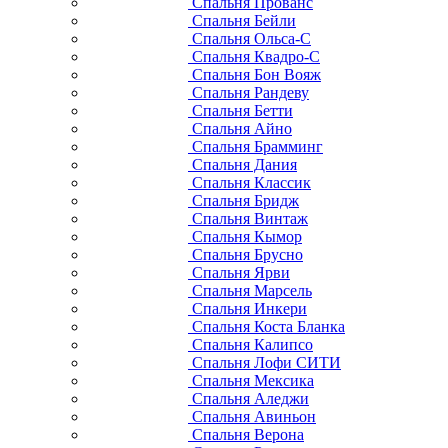
Спальня Прованс
Спальня Бейли
Спальня Ольса-С
Спальня Квадро-С
Спальня Бон Вояж
Спальня Рандеву
Спальня Бетти
Спальня Айно
Спальня Брамминг
Спальня Дания
Спальня Классик
Спальня Бридж
Спальня Винтаж
Спальня Кымор
Спальня Брусно
Спальня Ярви
Спальня Марсель
Спальня Инкери
Спальня Коста Бланка
Спальня Калипсо
Спальня Лофи СИТИ
Спальня Мексика
Спальня Аледжи
Спальня Авиньон
Спальня Верона