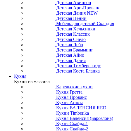
Детская Авиньон
Детская Ари-Прованс
Детская Дания NEW
Детская Пенни
Мебель для детской Скандия
Детская Хельсинки
Детская Классик
Детская Сиело
Детская Лебо
Детская Брамминг
Детская Айно
Детская Дания
Детская Тимберс кидс
Детская Коста Бланка
Кухня
Кухни из массива
Карельские кухни
Кухня Гретта
Кухня Прованс
Кухня Анюта
Кухня ВАЛЕНСИЯ RED
Кухни Timberika
Кухня Валенсия (Барселона)
Кухня Скайда-1
Кухня Скайда-2