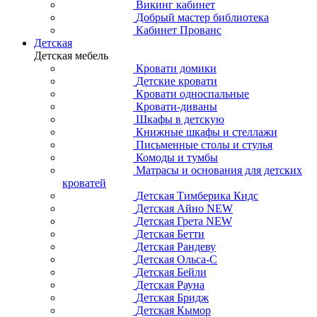
Викинг кабинет
Добрый мастер библиотека
Кабинет Прованс
Детская
Детская мебель
Кровати домики
Детские кровати
Кровати односпальные
Кровати-диваны
Шкафы в детскую
Книжные шкафы и стеллажи
Письменные столы и стулья
Комоды и тумбы
Матрасы и основания для детских
кроватей
Детская Тимберика Кидс
Детская Айно NEW
Детская Грета NEW
Детская Бетти
Детская Рандеву
Детская Ольса-С
Детская Бейли
Детская Рауна
Детская Бридж
Детская Кымор