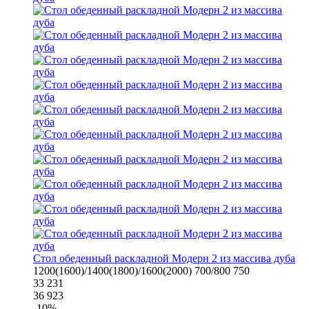
Стол обеденный раскладной Модерн 2 из массива дуба
1200(1600)/1400(1800)/1600(2000)
700/800
750
33 231
36 923
-
10
%