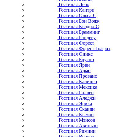
Гостиная Лебо
Гостиная Кантри
Гостиная Ольса-С
Гостиная Бон Вояж
Гостиная Квадро-С
Гостиная Брамминг
Гостиная Рандеву
Гостиная Форест
Гостиная Форест Графит
Гостиная Оникс
Гостиная Брусно
Гостиная Ярви
Гостиная Армо
Гостиная Прованс
Гостиная Калипсо
Гостиная Мексика
Гостиная Роллер
Гостиная Аледжи
Гостиная Эрика
Гостиная Сканди
Гостиная Кымор
Гостиная Мэнсон
Гостиная Авиньон
Гостиная Римини
Гостиная Верона