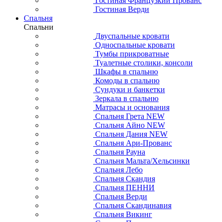
Гостиная Французкий Прованс
Гостиная Верди
Спальня
Спальни
Двуспальные кровати
Односпальные кровати
Тумбы прикроватные
Туалетные столики, консоли
Шкафы в спальню
Комоды в спальню
Сундуки и банкетки
Зеркала в спальню
Матрасы и основания
Спальня Грета NEW
Спальня Айно NEW
Спальня Дания NEW
Спальня Ари-Прованс
Спальня Рауна
Спальня Мальта/Хельсинки
Спальня Лебо
Спальня Скандия
Спальня ПЕННИ
Спальня Верди
Спальня Скандинавия
Спальня Викинг