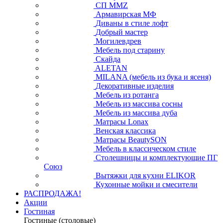
СП ММZ
Армавирская МФ
Диваны в стиле лофт
Добрый мастер
Могилевдрев
Мебель под старину
Скайда
ALETAN
MILANA (мебель из бука и ясеня)
Декоративные изделия
Мебель из ротанга
Мебель из массива сосны
Мебель из массива дуба
Матрасы Lonax
Венская классика
Матрасы BeautySON
Мебель в классическом стиле
Столешницы и комплектующие ПГ
Союз
Вытяжки для кухни ELIKOR
Кухонные мойки и смесители
РАСПРОДАЖА!
Акции
Гостиная
Гостиные (столовые)