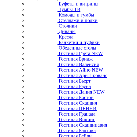
Буфеты и витрины
Тумбы ТВ
Комоды и тумбы
Стеллажи и полки
Столики
Диваны
Кресла
Банкетки и пуфики
Обеденные столы
Гостиная Грета NEW
Гостиная Бридж
Гостиная Валенсия
Гостиная Айно NEW
Гостиная Ари-Прованс
Гостиная Бьерт
Гостиная Рауна
Гостиная Дания NEW
Гостиная Бостон
Гостиная Скандия
Гостиная ПЕННИ
Гостиная Гранада
Гостиная Викинг
Гостиная Скандинавия
Гостиная Балтика
Гостиная Бейли