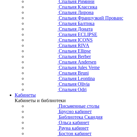
Спальня Римини
Спальня Классика
Спальня Лирона
Спальня Французкий Прованс
Спальня Балтика
Спальня Доната
Спальня ECLIPSE
Спальня ICONS
Спальня RIVA
Спальня Ellipse
Спальня Berber
Спальня Andersen
Спальня Jules Verne
Спальня Bruni
Спальня Leontina
Спальня Olivia
Спальня Odri
Кабинеты
Кабинеты и библиотеки
Письменные столы
Брусно кабинет
Библиотека Скандия
Ольса кабинет
Рауна кабинет
Бостон кабинет