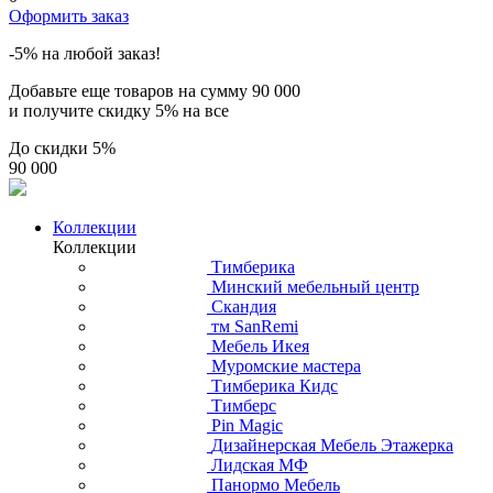
Оформить заказ
-5% на любой заказ!
Добавьте еще товаров на сумму
90 000
и получите скидку
5% на все
До скидки
5%
90 000
Коллекции
Коллекции
Тимберика
Минский мебельный центр
Скандия
тм SanRemi
Мебель Икея
Муромские мастера
Тимберика Кидс
Тимберс
Pin Magic
Дизайнерская Мебель Этажерка
Лидская МФ
Панормо Мебель