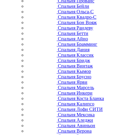
Спальня Прованс
Спальня Бейли
Спальня Ольса-С
Спальня Квадро-С
Спальня Бон Вояж
Спальня Рандеву
Спальня Бетти
Спальня Айно
Спальня Брамминг
Спальня Дания
Спальня Классик
Спальня Бридж
Спальня Винтаж
Спальня Кымор
Спальня Брусно
Спальня Ярви
Спальня Марсель
Спальня Инкери
Спальня Коста Бланка
Спальня Калипсо
Спальня Лофи СИТИ
Спальня Мексика
Спальня Аледжи
Спальня Авиньон
Спальня Верона