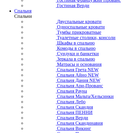
Гостиная Французкий Прованс
Гостиная Верди
Спальня
Спальни
Двуспальные кровати
Односпальные кровати
Тумбы прикроватные
Туалетные столики, консоли
Шкафы в спальню
Комоды в спальню
Сундуки и банкетки
Зеркала в спальню
Матрасы и основания
Спальня Грета NEW
Спальня Айно NEW
Спальня Дания NEW
Спальня Ари-Прованс
Спальня Рауна
Спальня Мальта/Хельсинки
Спальня Лебо
Спальня Скандия
Спальня ПЕННИ
Спальня Верди
Спальня Скандинавия
Спальня Викинг