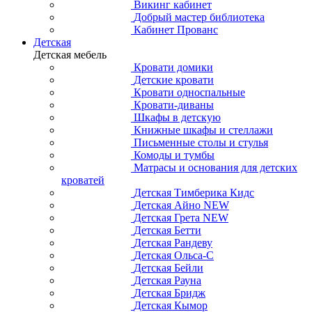
Викинг кабинет
Добрый мастер библиотека
Кабинет Прованс
Детская
Детская мебель
Кровати домики
Детские кровати
Кровати односпальные
Кровати-диваны
Шкафы в детскую
Книжные шкафы и стеллажи
Письменные столы и стулья
Комоды и тумбы
Матрасы и основания для детских
кроватей
Детская Тимберика Кидс
Детская Айно NEW
Детская Грета NEW
Детская Бетти
Детская Рандеву
Детская Ольса-С
Детская Бейли
Детская Рауна
Детская Бридж
Детская Кымор