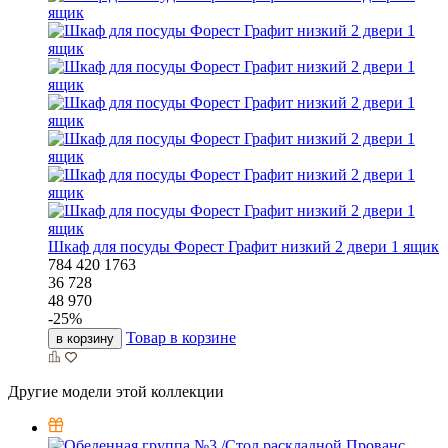
Шкаф для посуды Форест Графит низкий 2 двери 1 ящик
784
420
1763
36 728
48 970
-
25
%
Товар в корзине
в корзину
Другие модели этой коллекции