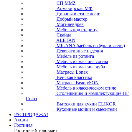
СП ММZ
Армавирская МФ
Диваны в стиле лофт
Добрый мастер
Могилевдрев
Мебель под старину
Скайда
ALETAN
MILANA (мебель из бука и ясеня)
Декоративные изделия
Мебель из ротанга
Мебель из массива сосны
Мебель из массива дуба
Матрасы Lonax
Венская классика
Матрасы BeautySON
Мебель в классическом стиле
Столешницы и комплектующие ПГ
Союз
Вытяжки для кухни ELIKOR
Кухонные мойки и смесители
РАСПРОДАЖА!
Акции
Гостиная
Гостиные (столовые)