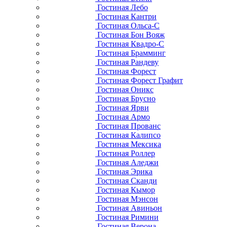
Гостиная Лебо
Гостиная Кантри
Гостиная Ольса-С
Гостиная Бон Вояж
Гостиная Квадро-С
Гостиная Брамминг
Гостиная Рандеву
Гостиная Форест
Гостиная Форест Графит
Гостиная Оникс
Гостиная Брусно
Гостиная Ярви
Гостиная Армо
Гостиная Прованс
Гостиная Калипсо
Гостиная Мексика
Гостиная Роллер
Гостиная Аледжи
Гостиная Эрика
Гостиная Сканди
Гостиная Кымор
Гостиная Мэнсон
Гостиная Авиньон
Гостиная Римини
Гостиная Верона