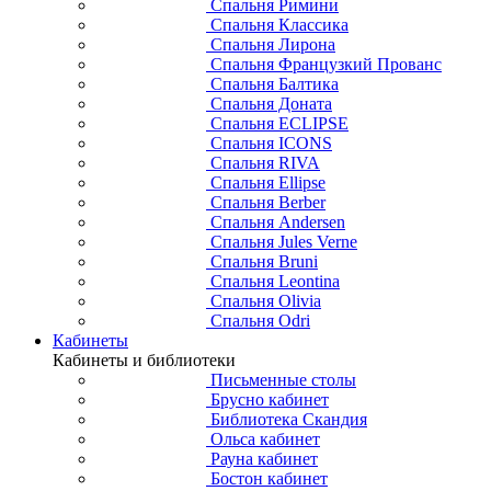
Спальня Римини
Спальня Классика
Спальня Лирона
Спальня Французкий Прованс
Спальня Балтика
Спальня Доната
Спальня ECLIPSE
Спальня ICONS
Спальня RIVA
Спальня Ellipse
Спальня Berber
Спальня Andersen
Спальня Jules Verne
Спальня Bruni
Спальня Leontina
Спальня Olivia
Спальня Odri
Кабинеты
Кабинеты и библиотеки
Письменные столы
Брусно кабинет
Библиотека Скандия
Ольса кабинет
Рауна кабинет
Бостон кабинет