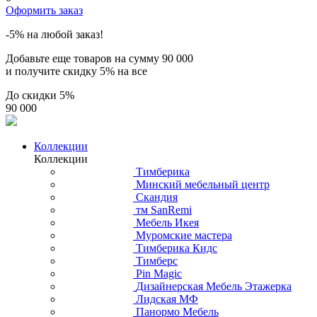
Оформить заказ
-5% на любой заказ!
Добавьте еще товаров на сумму
90 000
и получите скидку
5% на все
До скидки
5%
90 000
Коллекции
Коллекции
Тимберика
Минский мебельный центр
Скандия
тм SanRemi
Мебель Икея
Муромские мастера
Тимберика Кидс
Тимберс
Pin Magic
Дизайнерская Мебель Этажерка
Лидская МФ
Панормо Мебель