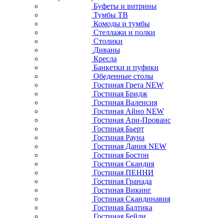
Буфеты и витрины
Тумбы ТВ
Комоды и тумбы
Стеллажи и полки
Столики
Диваны
Кресла
Банкетки и пуфики
Обеденные столы
Гостиная Грета NEW
Гостиная Бридж
Гостиная Валенсия
Гостиная Айно NEW
Гостиная Ари-Прованс
Гостиная Бьерт
Гостиная Рауна
Гостиная Дания NEW
Гостиная Бостон
Гостиная Скандия
Гостиная ПЕННИ
Гостиная Гранада
Гостиная Викинг
Гостиная Скандинавия
Гостиная Балтика
Гостиная Бейли