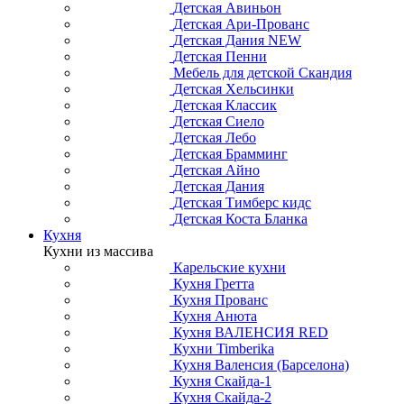
Детская Авиньон
Детская Ари-Прованс
Детская Дания NEW
Детская Пенни
Мебель для детской Скандия
Детская Хельсинки
Детская Классик
Детская Сиело
Детская Лебо
Детская Брамминг
Детская Айно
Детская Дания
Детская Тимберс кидс
Детская Коста Бланка
Кухня
Кухни из массива
Карельские кухни
Кухня Гретта
Кухня Прованс
Кухня Анюта
Кухня ВАЛЕНСИЯ RED
Кухни Timberika
Кухня Валенсия (Барселона)
Кухня Скайда-1
Кухня Скайда-2