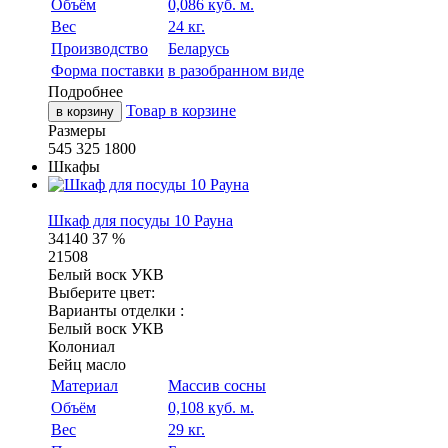
Объём
0,086 куб. м.
Вес
24 кг.
Производство
Беларусь
Форма поставки
в разобранном виде
Подробнее
Товар в корзине
в корзину
Размеры
545
325
1800
Шкафы
Шкаф для посуды 10 Рауна
34140
37 %
21508
Белый воск УКВ
Выберите цвет:
Варианты отделки :
Белый воск УКВ
Колониал
Бейц масло
Материал
Массив сосны
Объём
0,108 куб. м.
Вес
29 кг.