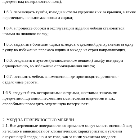
предмет над поверхностью пола);
1.6.3. перемещать тумбы, комоды и столы удерживая их за крышки, а также
перемещать, не вынимая полки и ящики;
1.6.4. в процессе сборки и эксплуатации изделий мебели становиться
ногами на нижнюю полку;
1.6.5. выдвигать большие ящики комодов, отделений для хранения за одну
ручку во избежание перекоса ящика и выхода из строя направляющих;
1.6.6. открывать в пустом (незаполненном вещами) шкафу все двери
одновременно, во избежание опрокидывания шкафа;
1.6.7. оставлять мебель в помещении, где производятся ремонтно-
отделочные работы.
1.6.8. следует быть осторожным с острыми, жесткими, тяжелыми
предметами, щетками, песком, металлическими изделиями и т.п.,
способными повредить отделанную поверхность.
2. УХОД ЗА ПОВЕРХНОСТЬЮ МЕБЕЛИ
2.1. Все деревянные поверхности со временем могут менять внешний вид
не только в зависимости от климатических характеристик и условий
окружающей среды, но и от того, как за ними ухаживал владелец.