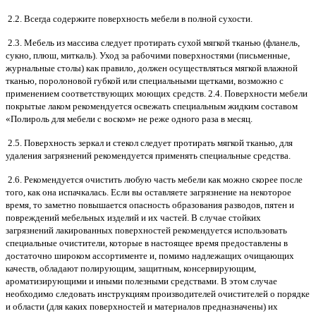
2.2. Всегда содержите поверхность мебели в полной сухости.
2.3. Мебель из массива следует протирать сухой мягкой тканью (фланель,
сукно, плюш, миткаль). Уход за рабочими поверхностями (письменные,
журнальные столы) как правило, должен осуществляться мягкой влажной
тканью, поролоновой губкой или специальными щетками, возможно с
применением соответствующих моющих средств. 2.4. Поверхности мебели
покрытые лаком рекомендуется освежать специальным жидким составом
«Полироль для мебели с воском» не реже одного раза в месяц.
2.5. Поверхность зеркал и стекол следует протирать мягкой тканью, для
удаления загрязнений рекомендуется применять специальные средства.
2.6. Рекомендуется очистить любую часть мебели как можно скорее после
того, как она испачкалась. Если вы оставляете загрязнение на некоторое
время, то заметно повышается опасность образования разводов, пятен и
повреждений мебельных изделий и их частей. В случае стойких
загрязнений лакированных поверхностей рекомендуется использовать
специальные очистители, которые в настоящее время предоставлены в
достаточно широком ассортименте и, помимо надлежащих очищающих
качеств, обладают полирующим, защитным, консервирующим,
ароматизирующими и иными полезными средствами. В этом случае
необходимо следовать инструкциям производителей очистителей о порядке
и области (для каких поверхностей и материалов предназначены) их