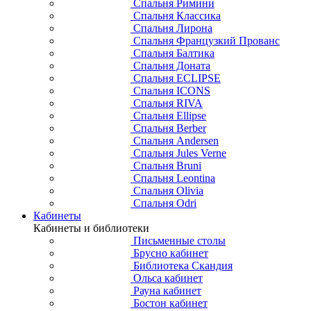
Спальня Римини
Спальня Классика
Спальня Лирона
Спальня Французкий Прованс
Спальня Балтика
Спальня Доната
Спальня ECLIPSE
Спальня ICONS
Спальня RIVA
Спальня Ellipse
Спальня Berber
Спальня Andersen
Спальня Jules Verne
Спальня Bruni
Спальня Leontina
Спальня Olivia
Спальня Odri
Кабинеты
Кабинеты и библиотеки
Письменные столы
Брусно кабинет
Библиотека Скандия
Ольса кабинет
Рауна кабинет
Бостон кабинет