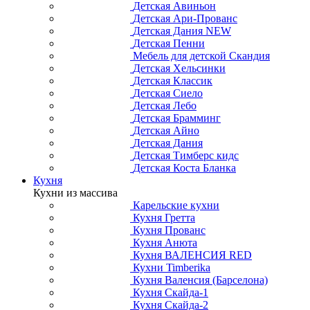
Детская Авиньон
Детская Ари-Прованс
Детская Дания NEW
Детская Пенни
Мебель для детской Скандия
Детская Хельсинки
Детская Классик
Детская Сиело
Детская Лебо
Детская Брамминг
Детская Айно
Детская Дания
Детская Тимберс кидс
Детская Коста Бланка
Кухня
Кухни из массива
Карельские кухни
Кухня Гретта
Кухня Прованс
Кухня Анюта
Кухня ВАЛЕНСИЯ RED
Кухни Timberika
Кухня Валенсия (Барселона)
Кухня Скайда-1
Кухня Скайда-2