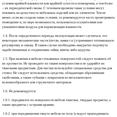
условия крайней влажности или крайней сухости в помещении, а тем более
– их периодической смены. С течением времени такие условия могут
повлиять на целостность мебельных изделий или их элементов. Тем не
менее, если вы создали такие условия, то рекомендуется часто проветривать
помещение и, по мере возможности, пользоваться осушителями или
увлажнителями воздуха для нормализации влажности.
1.4. После определенного периода эксплуатации может случиться, что
некоторые механические части (петли, замки т.п.) утрачивают оптимальную
регулировку и смазку. В таком случае необходимо аккуратно подтянуть
задействованные в соединениях гайки, винты либо шурупы.
1.5. При наличии в мебели стеклянных поверхностей следует помнить об
их хрупкости. Не проводите по таким поверхностям и не ударяйте их
тяжелыми предметами. Для чистки используйте специальные средства для
стекол. Не следует использовать средства, обладающие абразивными
свойствами, а также губками с покрытием из металлического
волокнообразного или стружечного материала.
1.6. Не рекомендуется:
1.6.1. передвигать по поверхности мебели тяжелые, твердые предметы, а
также предметы с острыми краями;
1.6.2. при передвижении тянуть мебель по полу (следует приподнимать