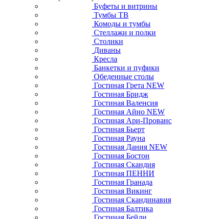
Буфеты и витрины
Тумбы ТВ
Комоды и тумбы
Стеллажи и полки
Столики
Диваны
Кресла
Банкетки и пуфики
Обеденные столы
Гостиная Грета NEW
Гостиная Бридж
Гостиная Валенсия
Гостиная Айно NEW
Гостиная Ари-Прованс
Гостиная Бьерт
Гостиная Рауна
Гостиная Дания NEW
Гостиная Бостон
Гостиная Скандия
Гостиная ПЕННИ
Гостиная Гранада
Гостиная Викинг
Гостиная Скандинавия
Гостиная Балтика
Гостиная Бейли