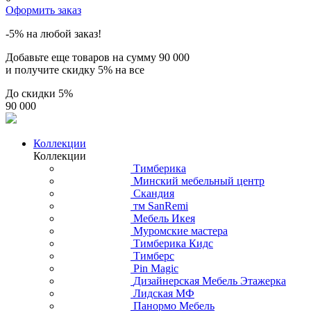
Оформить заказ
-5% на любой заказ!
Добавьте еще товаров на сумму
90 000
и получите скидку
5% на все
До скидки
5%
90 000
Коллекции
Коллекции
Тимберика
Минский мебельный центр
Скандия
тм SanRemi
Мебель Икея
Муромские мастера
Тимберика Кидс
Тимберс
Pin Magic
Дизайнерская Мебель Этажерка
Лидская МФ
Панормо Мебель