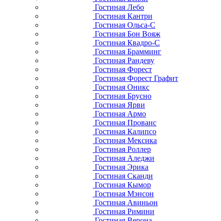
Гостиная Лебо
Гостиная Кантри
Гостиная Ольса-С
Гостиная Бон Вояж
Гостиная Квадро-С
Гостиная Брамминг
Гостиная Рандеву
Гостиная Форест
Гостиная Форест Графит
Гостиная Оникс
Гостиная Брусно
Гостиная Ярви
Гостиная Армо
Гостиная Прованс
Гостиная Калипсо
Гостиная Мексика
Гостиная Роллер
Гостиная Аледжи
Гостиная Эрика
Гостиная Сканди
Гостиная Кымор
Гостиная Мэнсон
Гостиная Авиньон
Гостиная Римини
Гостиная Верона