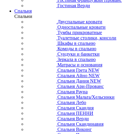
Гостиная Французкий Прованс
Гостиная Верди
Спальня
Спальни
Двуспальные кровати
Односпальные кровати
Тумбы прикроватные
Туалетные столики, консоли
Шкафы в спальню
Комоды в спальню
Сундуки и банкетки
Зеркала в спальню
Матрасы и основания
Спальня Грета NEW
Спальня Айно NEW
Спальня Дания NEW
Спальня Ари-Прованс
Спальня Рауна
Спальня Мальта/Хельсинки
Спальня Лебо
Спальня Скандия
Спальня ПЕННИ
Спальня Верди
Спальня Скандинавия
Спальня Викинг