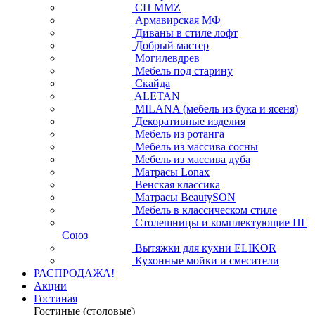
СП ММZ
Армавирская МФ
Диваны в стиле лофт
Добрый мастер
Могилевдрев
Мебель под старину
Скайда
ALETAN
MILANA (мебель из бука и ясеня)
Декоративные изделия
Мебель из ротанга
Мебель из массива сосны
Мебель из массива дуба
Матрасы Lonax
Венская классика
Матрасы BeautySON
Мебель в классическом стиле
Столешницы и комплектующие ПГ
Союз
Вытяжки для кухни ELIKOR
Кухонные мойки и смесители
РАСПРОДАЖА!
Акции
Гостиная
Гостиные (столовые)