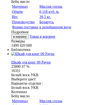
Бейц масло
Материал
Массив сосны
Объём
0,118 куб. м.
Вес
39,5 кг.
Производство
Беларусь
Форма поставки
в разобранном виде
Подробнее
Товар в корзине
в корзину
Размеры
1490
420
600
Библиотеки
Шкаф для книг 00 Рауна
25890
37 %
16311
Белый воск УКВ
Выберите цвет:
Варианты отделки :
Белый воск УКВ
Колониал
Бейц масло
Материал
Массив сосны