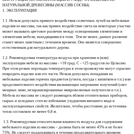
НАТУРАЛЬНОЙ ДРЕВЕСИНЫ (МАССИВ СОСНЫ)
1. ЭКСПЛУАТАЦИЯ
1.1. Нельзя допускать прямого воздействия солнечных лучей на мебельные
изделия из массива, так как прямое воздействие света на некоторые участки
может вызывать цветовое различие между освещенными элементами и
элементами мебели, находящимися в тени. Тем не менее, данное различие
станет менее заметным с течением времени. Оно является совершенно
естественным для натурального дерева.
1.2. Рекомендуемая температура воздуха при хранении и (или)
эксплуатации мебели из массива - +18 град. С - +25 градусов по Цельсию.
При этом резкие перепады температуры в этом промежутке могут серьезно
повредить изделие или его части. Нельзя допускать попадания на
мебельные изделия горячих предметов (утюги, посуда с кипятком и т.п.) или
продолжительного воздействия вызывающих нагревание излучений (свет
мощных ламп, неэкранизированные микроволновые излучатели и т.п.).
Мебель из массива не следует размещать вблизи отопительных приборов,
сырых и холодных стен во избежание ухудшения внешнего вида и
эксплуатационных свойств. Желательно, чтобы расстояние до источника
тепла составляло не менее 0,8 м.
1.3. Рекомендуемая относительная влажность воздуха для содержания
мебельного изделия из массива – должна быть не менее 45% и не более
75%. Не следует поддерживать в течении продолжительного времени