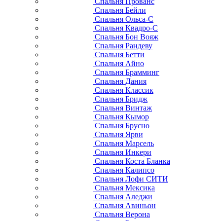
Спальня Прованс
Спальня Бейли
Спальня Ольса-С
Спальня Квадро-С
Спальня Бон Вояж
Спальня Рандеву
Спальня Бетти
Спальня Айно
Спальня Брамминг
Спальня Дания
Спальня Классик
Спальня Бридж
Спальня Винтаж
Спальня Кымор
Спальня Брусно
Спальня Ярви
Спальня Марсель
Спальня Инкери
Спальня Коста Бланка
Спальня Калипсо
Спальня Лофи СИТИ
Спальня Мексика
Спальня Аледжи
Спальня Авиньон
Спальня Верона