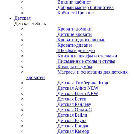
Викинг кабинет
Добрый мастер библиотека
Кабинет Прованс
Детская
Детская мебель
Кровати домики
Детские кровати
Кровати односпальные
Кровати-диваны
Шкафы в детскую
Книжные шкафы и стеллажи
Письменные столы и стулья
Комоды и тумбы
Матрасы и основания для детских
кроватей
Детская Тимберика Кидс
Детская Айно NEW
Детская Грета NEW
Детская Бетти
Детская Рандеву
Детская Ольса-С
Детская Бейли
Детская Рауна
Детская Бридж
Детская Кымор