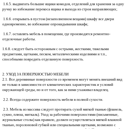
1.6.5. выдвигать большие ящики комодов, отделений для хранения за одну
ручку во избежание перекоса ящика и выхода из строя направляющих;
1.6.6. открывать в пустом (незаполненном вещами) шкафу все двери
одновременно, во избежание опрокидывания шкафа;
1.6.7. оставлять мебель в помещении, где производятся ремонтно-
отделочные работы.
1.6.8. следует быть осторожным с острыми, жесткими, тяжелыми
предметами, щетками, песком, металлическими изделиями и т.п.,
способными повредить отделанную поверхность.
2. УХОД ЗА ПОВЕРХНОСТЬЮ МЕБЕЛИ
2.1. Все деревянные поверхности со временем могут менять внешний вид
не только в зависимости от климатических характеристик и условий
окружающей среды, но и от того, как за ними ухаживал владелец.
2.2. Всегда содержите поверхность мебели в полной сухости.
2.3. Мебель из массива следует протирать сухой мягкой тканью (фланель,
сукно, плюш, миткаль). Уход за рабочими поверхностями (письменные,
журнальные столы) как правило, должен осуществляться мягкой влажной
тканью, поролоновой губкой или специальными щетками, возможно с