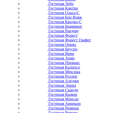
Гостиная Лебо
Гостиная Кантри
Гостиная Ольса-С
Гостиная Бон Вояж
Гостиная Квадро-С
Гостиная Брамминг
Гостиная Рандеву
Гостиная Форест
Гостиная Форест Графит
Гостиная Оникс
Гостиная Брусно
Гостиная Ярви
Гостиная Армо
Гостиная Прованс
Гостиная Калипсо
Гостиная Мексика
Гостиная Роллер
Гостиная Аледжи
Гостиная Эрика
Гостиная Сканди
Гостиная Кымор
Гостиная Мэнсон
Гостиная Авиньон
Гостиная Римини
Гостиная Верона