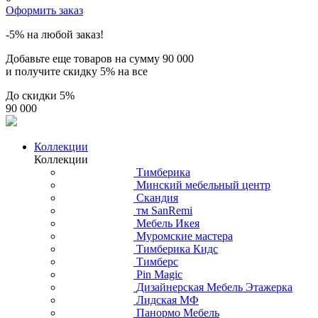
Оформить заказ
-5% на любой заказ!
Добавьте еще товаров на сумму
90 000
и получите скидку
5% на все
До скидки
5%
90 000
Коллекции
Коллекции
Тимберика
Минский мебельный центр
Скандия
тм SanRemi
Мебель Икея
Муромские мастера
Тимберика Кидс
Тимберс
Pin Magic
Дизайнерская Мебель Этажерка
Лидская МФ
Панормо Мебель