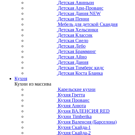
Детская Авиньон
Детская Ари-Прованс
Детская Дания NEW
Детская Пенни
Мебель для детской Скандия
Детская Хельсинки
Детская Классик
Детская Сиело
Детская Лебо
Детская Брамминг
Детская Айно
Детская Дания
Детская Тимберс кидс
Детская Коста Бланка
Кухня
Кухни из массива
Карельские кухни
Кухня Гретта
Кухня Прованс
Кухня Анюта
Кухня ВАЛЕНСИЯ RED
Кухни Timberika
Кухня Валенсия (Барселона)
Кухня Скайда-1
Кухня Скайда-2