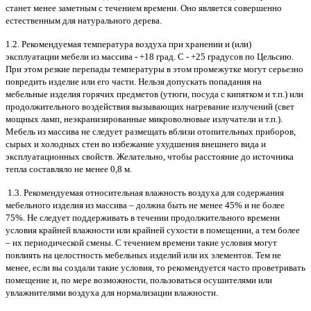
станет менее заметным с течением времени. Оно является совершенно
естественным для натурального дерева.
1.2. Рекомендуемая температура воздуха при хранении и (или)
эксплуатации мебели из массива - +18 град. С - +25 градусов по Цельсию.
При этом резкие перепады температуры в этом промежутке могут серьезно
повредить изделие или его части. Нельзя допускать попадания на
мебельные изделия горячих предметов (утюги, посуда с кипятком и т.п.) или
продолжительного воздействия вызывающих нагревание излучений (свет
мощных ламп, неэкранизированные микроволновые излучатели и т.п.).
Мебель из массива не следует размещать вблизи отопительных приборов,
сырых и холодных стен во избежание ухудшения внешнего вида и
эксплуатационных свойств. Желательно, чтобы расстояние до источника
тепла составляло не менее 0,8 м.
1.3. Рекомендуемая относительная влажность воздуха для содержания
мебельного изделия из массива – должна быть не менее 45% и не более
75%. Не следует поддерживать в течении продолжительного времени
условия крайней влажности или крайней сухости в помещении, а тем более
– их периодической смены. С течением времени такие условия могут
повлиять на целостность мебельных изделий или их элементов. Тем не
менее, если вы создали такие условия, то рекомендуется часто проветривать
помещение и, по мере возможности, пользоваться осушителями или
увлажнителями воздуха для нормализации влажности.