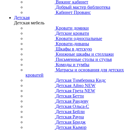
Викинг кабинет
Добрый мастер библиотека
Кабинет Прованс
Детская
Детская мебель
Кровати домики
Детские кровати
Кровати односпальные
Кровати-диваны
Шкафы в детскую
Книжные шкафы и стеллажи
Письменные столы и стулья
Комоды и тумбы
Матрасы и основания для детских
кроватей
Детская Тимберика Кидс
Детская Айно NEW
Детская Грета NEW
Детская Бетти
Детская Рандеву
Детская Ольса-С
Детская Бейли
Детская Рауна
Детская Бридж
Детская Кымор