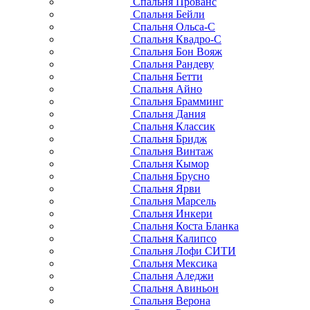
Спальня Прованс
Спальня Бейли
Спальня Ольса-С
Спальня Квадро-С
Спальня Бон Вояж
Спальня Рандеву
Спальня Бетти
Спальня Айно
Спальня Брамминг
Спальня Дания
Спальня Классик
Спальня Бридж
Спальня Винтаж
Спальня Кымор
Спальня Брусно
Спальня Ярви
Спальня Марсель
Спальня Инкери
Спальня Коста Бланка
Спальня Калипсо
Спальня Лофи СИТИ
Спальня Мексика
Спальня Аледжи
Спальня Авиньон
Спальня Верона