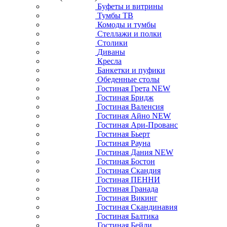
Буфеты и витрины
Тумбы ТВ
Комоды и тумбы
Стеллажи и полки
Столики
Диваны
Кресла
Банкетки и пуфики
Обеденные столы
Гостиная Грета NEW
Гостиная Бридж
Гостиная Валенсия
Гостиная Айно NEW
Гостиная Ари-Прованс
Гостиная Бьерт
Гостиная Рауна
Гостиная Дания NEW
Гостиная Бостон
Гостиная Скандия
Гостиная ПЕННИ
Гостиная Гранада
Гостиная Викинг
Гостиная Скандинавия
Гостиная Балтика
Гостиная Бейли