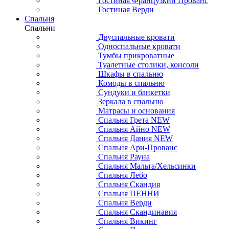
Гостиная Французкий Прованс
Гостиная Верди
Спальня
Спальни
Двуспальные кровати
Односпальные кровати
Тумбы прикроватные
Туалетные столики, консоли
Шкафы в спальню
Комоды в спальню
Сундуки и банкетки
Зеркала в спальню
Матрасы и основания
Спальня Грета NEW
Спальня Айно NEW
Спальня Дания NEW
Спальня Ари-Прованс
Спальня Рауна
Спальня Мальта/Хельсинки
Спальня Лебо
Спальня Скандия
Спальня ПЕННИ
Спальня Верди
Спальня Скандинавия
Спальня Викинг