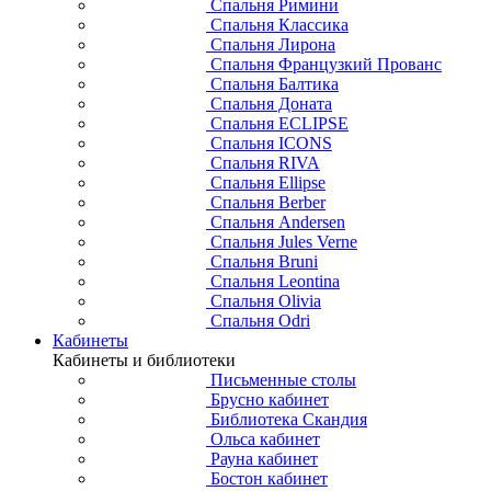
Спальня Римини
Спальня Классика
Спальня Лирона
Спальня Французкий Прованс
Спальня Балтика
Спальня Доната
Спальня ECLIPSE
Спальня ICONS
Спальня RIVA
Спальня Ellipse
Спальня Berber
Спальня Andersen
Спальня Jules Verne
Спальня Bruni
Спальня Leontina
Спальня Olivia
Спальня Odri
Кабинеты
Кабинеты и библиотеки
Письменные столы
Брусно кабинет
Библиотека Скандия
Ольса кабинет
Рауна кабинет
Бостон кабинет