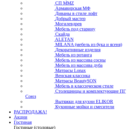
СП ММZ
Армавирская МФ
Диваны в стиле лофт
Добрый мастер
Могилевдрев
Мебель под старину
Скайда
ALETAN
MILANA (мебель из бука и ясеня)
Декоративные изделия
Мебель из ротанга
Мебель из массива сосны
Мебель из массива дуба
Матрасы Lonax
Венская классика
Матрасы BeautySON
Мебель в классическом стиле
Столешницы и комплектующие ПГ
Союз
Вытяжки для кухни ELIKOR
Кухонные мойки и смесители
РАСПРОДАЖА!
Акции
Гостиная
Гостиные (столовые)