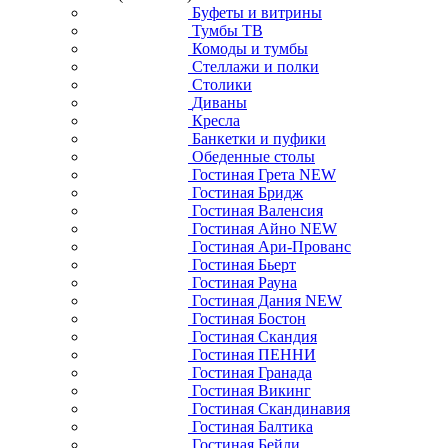
Буфеты и витрины
Тумбы ТВ
Комоды и тумбы
Стеллажи и полки
Столики
Диваны
Кресла
Банкетки и пуфики
Обеденные столы
Гостиная Грета NEW
Гостиная Бридж
Гостиная Валенсия
Гостиная Айно NEW
Гостиная Ари-Прованс
Гостиная Бьерт
Гостиная Рауна
Гостиная Дания NEW
Гостиная Бостон
Гостиная Скандия
Гостиная ПЕННИ
Гостиная Гранада
Гостиная Викинг
Гостиная Скандинавия
Гостиная Балтика
Гостиная Бейли