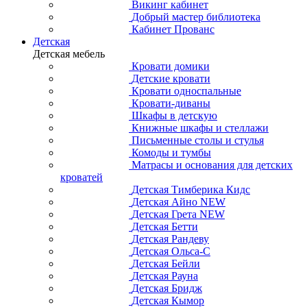
Викинг кабинет
Добрый мастер библиотека
Кабинет Прованс
Детская
Детская мебель
Кровати домики
Детские кровати
Кровати односпальные
Кровати-диваны
Шкафы в детскую
Книжные шкафы и стеллажи
Письменные столы и стулья
Комоды и тумбы
Матрасы и основания для детских
кроватей
Детская Тимберика Кидс
Детская Айно NEW
Детская Грета NEW
Детская Бетти
Детская Рандеву
Детская Ольса-С
Детская Бейли
Детская Рауна
Детская Бридж
Детская Кымор