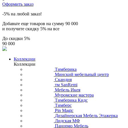
Оформить заказ
-5% на любой заказ!
Добавьте еще товаров на сумму
90 000
и получите скидку
5% на все
До скидки
5%
90 000
Коллекции
Коллекции
Тимберика
Минский мебельный центр
Скандия
тм SanRemi
Мебель Икея
Муромские мастера
Тимберика Кидс
Тимберс
Pin Magic
Дизайнерская Мебель Этажерка
Лидская МФ
Панормо Мебель