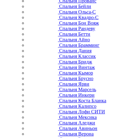
Спальня Прованс
Спальня Бейли
Спальня Ольса-С
Спальня Квадро-С
Спальня Бон Вояж
Спальня Рандеву
Спальня Бетти
Спальня Айно
Спальня Брамминг
Спальня Дания
Спальня Классик
Спальня Бридж
Спальня Винтаж
Спальня Кымор
Спальня Брусно
Спальня Ярви
Спальня Марсель
Спальня Инкери
Спальня Коста Бланка
Спальня Калипсо
Спальня Лофи СИТИ
Спальня Мексика
Спальня Аледжи
Спальня Авиньон
Спальня Верона