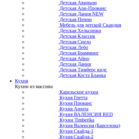
Детская Авиньон
Детская Ари-Прованс
Детская Дания NEW
Детская Пенни
Мебель для детской Скандия
Детская Хельсинки
Детская Классик
Детская Сиело
Детская Лебо
Детская Брамминг
Детская Айно
Детская Дания
Детская Тимберс кидс
Детская Коста Бланка
Кухня
Кухни из массива
Карельские кухни
Кухня Гретта
Кухня Прованс
Кухня Анюта
Кухня ВАЛЕНСИЯ RED
Кухни Timberika
Кухня Валенсия (Барселона)
Кухня Скайда-1
Кухня Скайда-2