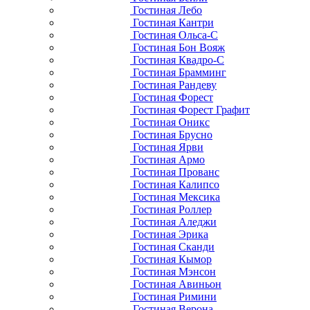
Гостиная Лебо
Гостиная Кантри
Гостиная Ольса-С
Гостиная Бон Вояж
Гостиная Квадро-С
Гостиная Брамминг
Гостиная Рандеву
Гостиная Форест
Гостиная Форест Графит
Гостиная Оникс
Гостиная Брусно
Гостиная Ярви
Гостиная Армо
Гостиная Прованс
Гостиная Калипсо
Гостиная Мексика
Гостиная Роллер
Гостиная Аледжи
Гостиная Эрика
Гостиная Сканди
Гостиная Кымор
Гостиная Мэнсон
Гостиная Авиньон
Гостиная Римини
Гостиная Верона