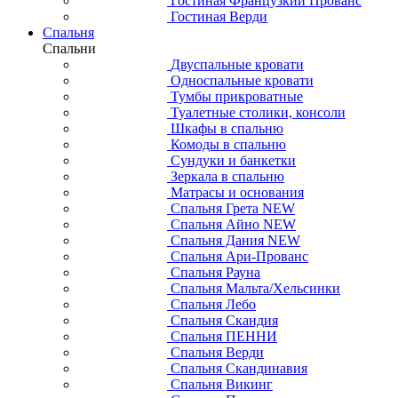
Гостиная Французкий Прованс
Гостиная Верди
Спальня
Спальни
Двуспальные кровати
Односпальные кровати
Тумбы прикроватные
Туалетные столики, консоли
Шкафы в спальню
Комоды в спальню
Сундуки и банкетки
Зеркала в спальню
Матрасы и основания
Спальня Грета NEW
Спальня Айно NEW
Спальня Дания NEW
Спальня Ари-Прованс
Спальня Рауна
Спальня Мальта/Хельсинки
Спальня Лебо
Спальня Скандия
Спальня ПЕННИ
Спальня Верди
Спальня Скандинавия
Спальня Викинг