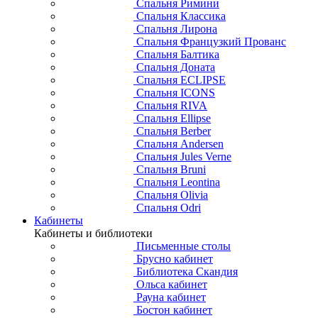
Спальня Римини
Спальня Классика
Спальня Лирона
Спальня Французкий Прованс
Спальня Балтика
Спальня Доната
Спальня ECLIPSE
Спальня ICONS
Спальня RIVA
Спальня Ellipse
Спальня Berber
Спальня Andersen
Спальня Jules Verne
Спальня Bruni
Спальня Leontina
Спальня Olivia
Спальня Odri
Кабинеты
Кабинеты и библиотеки
Письменные столы
Брусно кабинет
Библиотека Скандия
Ольса кабинет
Рауна кабинет
Бостон кабинет