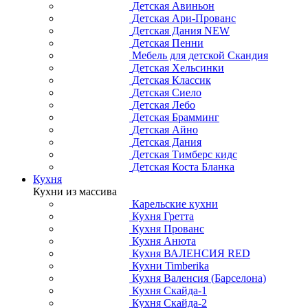
Детская Авиньон
Детская Ари-Прованс
Детская Дания NEW
Детская Пенни
Мебель для детской Скандия
Детская Хельсинки
Детская Классик
Детская Сиело
Детская Лебо
Детская Брамминг
Детская Айно
Детская Дания
Детская Тимберс кидс
Детская Коста Бланка
Кухня
Кухни из массива
Карельские кухни
Кухня Гретта
Кухня Прованс
Кухня Анюта
Кухня ВАЛЕНСИЯ RED
Кухни Timberika
Кухня Валенсия (Барселона)
Кухня Скайда-1
Кухня Скайда-2