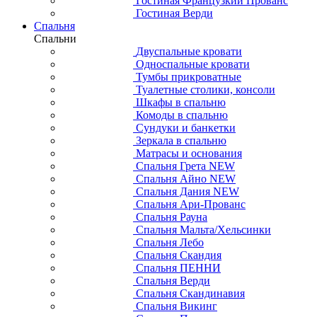
Гостиная Французкий Прованс
Гостиная Верди
Спальня
Спальни
Двуспальные кровати
Односпальные кровати
Тумбы прикроватные
Туалетные столики, консоли
Шкафы в спальню
Комоды в спальню
Сундуки и банкетки
Зеркала в спальню
Матрасы и основания
Спальня Грета NEW
Спальня Айно NEW
Спальня Дания NEW
Спальня Ари-Прованс
Спальня Рауна
Спальня Мальта/Хельсинки
Спальня Лебо
Спальня Скандия
Спальня ПЕННИ
Спальня Верди
Спальня Скандинавия
Спальня Викинг