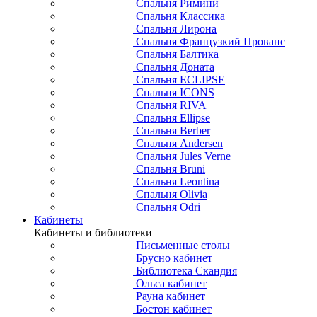
Спальня Римини
Спальня Классика
Спальня Лирона
Спальня Французкий Прованс
Спальня Балтика
Спальня Доната
Спальня ECLIPSE
Спальня ICONS
Спальня RIVA
Спальня Ellipse
Спальня Berber
Спальня Andersen
Спальня Jules Verne
Спальня Bruni
Спальня Leontina
Спальня Olivia
Спальня Odri
Кабинеты
Кабинеты и библиотеки
Письменные столы
Брусно кабинет
Библиотека Скандия
Ольса кабинет
Рауна кабинет
Бостон кабинет