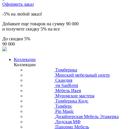
Оформить заказ
-5% на любой заказ!
Добавьте еще товаров на сумму
90 000
и получите скидку
5% на все
До скидки
5%
90 000
Коллекции
Коллекции
Тимберика
Минский мебельный центр
Скандия
тм SanRemi
Мебель Икея
Муромские мастера
Тимберика Кидс
Тимберс
Pin Magic
Дизайнерская Мебель Этажерка
Лидская МФ
Панормо Мебель