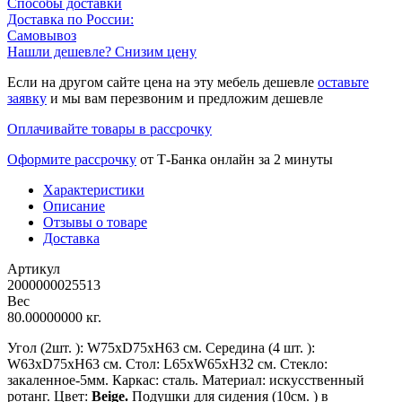
Способы доставки
Доставка по России:
Самовывоз
Нашли дешевле? Снизим цену
Если на другом сайте цена на эту мебель дешевле
оставьте
заявку
и мы вам перезвоним и предложим дешевле
Оплачивайте товары в рассрочку
Оформите рассрочку
от Т-Банка онлайн за 2 минуты
Характеристики
Описание
Отзывы о товаре
Доставка
Артикул
2000000025513
Вес
80.00000000 кг.
Угол (2шт. ): W75xD75xH63 см. Середина (4 шт. ):
W63xD75xH63 см. Стол: L65xW65xH32 см. Стекло:
закаленное-5мм. Каркас: сталь. Материал: искусственный
ротанг. Цвет:
Beige.
Подушки для сидения (10см. ) в