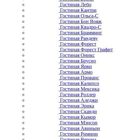
Гостиная Лебо
Гостиная Кантри
Гостиная Ольса-С
Гостиная Бон Вояж
Гостиная Квадро-С
Гостиная Брамминг
Гостиная Рандеву
Гостиная Форест
Гостиная Форест Графит
Гостиная Оникс
Гостиная Брусно
Гостиная Ярви
Гостиная Армо
Гостиная Прованс
Гостиная Калипсо
Гостиная Мексика
Гостиная Роллер
Гостиная Аледжи
Гостиная Эрика
Гостиная Сканди
Гостиная Кымор
Гостиная Мэнсон
Гостиная Авиньон
Гостиная Римини
Гостиная Верона