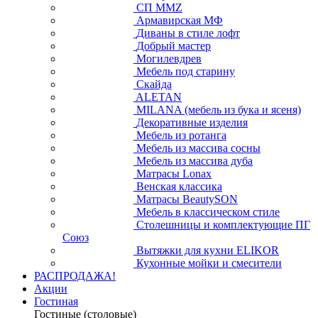
СП ММZ
Армавирская МФ
Диваны в стиле лофт
Добрый мастер
Могилевдрев
Мебель под старину
Скайда
ALETAN
MILANA (мебель из бука и ясеня)
Декоративные изделия
Мебель из ротанга
Мебель из массива сосны
Мебель из массива дуба
Матрасы Lonax
Венская классика
Матрасы BeautySON
Мебель в классическом стиле
Столешницы и комплектующие ПГ
Союз
Вытяжки для кухни ELIKOR
Кухонные мойки и смесители
РАСПРОДАЖА!
Акции
Гостиная
Гостиные (столовые)