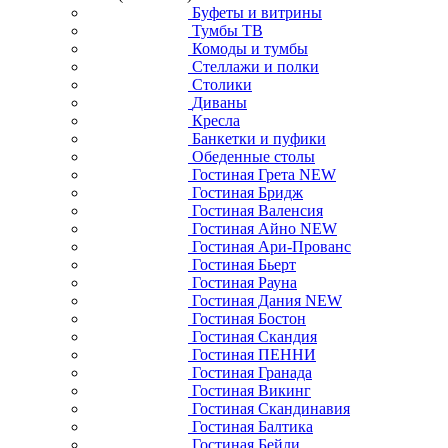
Буфеты и витрины
Тумбы ТВ
Комоды и тумбы
Стеллажи и полки
Столики
Диваны
Кресла
Банкетки и пуфики
Обеденные столы
Гостиная Грета NEW
Гостиная Бридж
Гостиная Валенсия
Гостиная Айно NEW
Гостиная Ари-Прованс
Гостиная Бьерт
Гостиная Рауна
Гостиная Дания NEW
Гостиная Бостон
Гостиная Скандия
Гостиная ПЕННИ
Гостиная Гранада
Гостиная Викинг
Гостиная Скандинавия
Гостиная Балтика
Гостиная Бейли