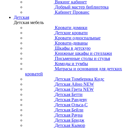
Викинг кабинет
Добрый мастер библиотека
Кабинет Прованс
Детская
Детская мебель
Кровати домики
Детские кровати
Кровати односпальные
Кровати-диваны
Шкафы в детскую
Книжные шкафы и стеллажи
Письменные столы и стулья
Комоды и тумбы
Матрасы и основания для детских
кроватей
Детская Тимберика Кидс
Детская Айно NEW
Детская Грета NEW
Детская Бетти
Детская Рандеву
Детская Ольса-С
Детская Бейли
Детская Рауна
Детская Бридж
Детская Кымор