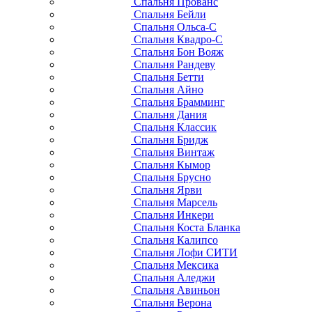
Спальня Прованс
Спальня Бейли
Спальня Ольса-С
Спальня Квадро-С
Спальня Бон Вояж
Спальня Рандеву
Спальня Бетти
Спальня Айно
Спальня Брамминг
Спальня Дания
Спальня Классик
Спальня Бридж
Спальня Винтаж
Спальня Кымор
Спальня Брусно
Спальня Ярви
Спальня Марсель
Спальня Инкери
Спальня Коста Бланка
Спальня Калипсо
Спальня Лофи СИТИ
Спальня Мексика
Спальня Аледжи
Спальня Авиньон
Спальня Верона