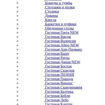
Комоды и тумбы
Стеллажи и полки
Столики
Диваны
Кресла
Банкетки и пуфики
Обеденные столы
Гостиная Грета NEW
Гостиная Бридж
Гостиная Валенсия
Гостиная Айно NEW
Гостиная Ари-Прованс
Гостиная Бьерт
Гостиная Рауна
Гостиная Дания NEW
Гостиная Бостон
Гостиная Скандия
Гостиная ПЕННИ
Гостиная Гранада
Гостиная Викинг
Гостиная Скандинавия
Гостиная Балтика
Гостиная Бейли
Гостиная Лебо
Гостиная Кантри