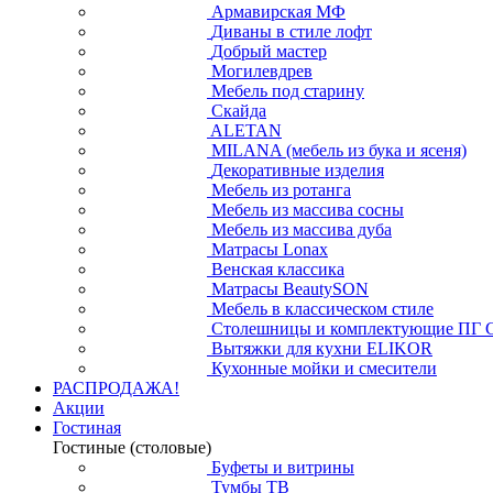
Армавирская МФ
Диваны в стиле лофт
Добрый мастер
Могилевдрев
Мебель под старину
Скайда
ALETAN
MILANA (мебель из бука и ясеня)
Декоративные изделия
Мебель из ротанга
Мебель из массива сосны
Мебель из массива дуба
Матрасы Lonax
Венская классика
Матрасы BeautySON
Мебель в классическом стиле
Столешницы и комплектующие ПГ 
Вытяжки для кухни ELIKOR
Кухонные мойки и смесители
РАСПРОДАЖА!
Акции
Гостиная
Гостиные (столовые)
Буфеты и витрины
Тумбы ТВ