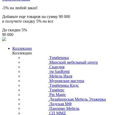
-5% на любой заказ!
Добавьте еще товаров на сумму
90 000
и получите скидку
5% на все
До скидки
5%
90 000
Коллекции
Коллекции
Тимберика
Минский мебельный центр
Скандия
тм SanRemi
Мебель Икея
Муромские мастера
Тимберика Кидс
Тимберс
Pin Magic
Дизайнерская Мебель Этажерка
Лидская МФ
Панормо Мебель
СП ММZ