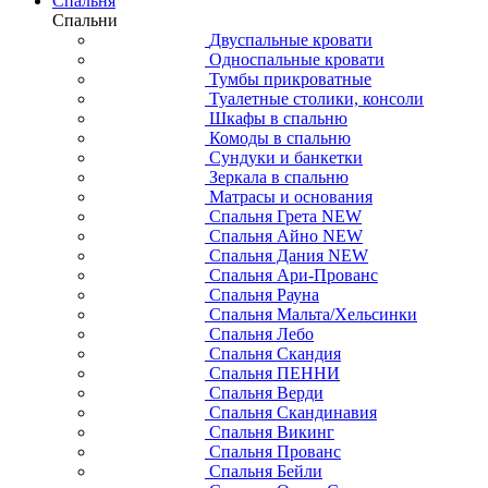
Спальня
Спальни
Двуспальные кровати
Односпальные кровати
Тумбы прикроватные
Туалетные столики, консоли
Шкафы в спальню
Комоды в спальню
Сундуки и банкетки
Зеркала в спальню
Матрасы и основания
Спальня Грета NEW
Спальня Айно NEW
Спальня Дания NEW
Спальня Ари-Прованс
Спальня Рауна
Спальня Мальта/Хельсинки
Спальня Лебо
Спальня Скандия
Спальня ПЕННИ
Спальня Верди
Спальня Скандинавия
Спальня Викинг
Спальня Прованс
Спальня Бейли