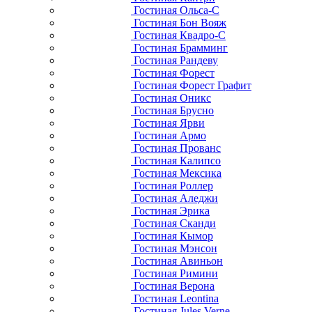
Гостиная Ольса-С
Гостиная Бон Вояж
Гостиная Квадро-С
Гостиная Брамминг
Гостиная Рандеву
Гостиная Форест
Гостиная Форест Графит
Гостиная Оникс
Гостиная Брусно
Гостиная Ярви
Гостиная Армо
Гостиная Прованс
Гостиная Калипсо
Гостиная Мексика
Гостиная Роллер
Гостиная Аледжи
Гостиная Эрика
Гостиная Сканди
Гостиная Кымор
Гостиная Мэнсон
Гостиная Авиньон
Гостиная Римини
Гостиная Верона
Гостиная Leontina
Гостиная Jules Verne