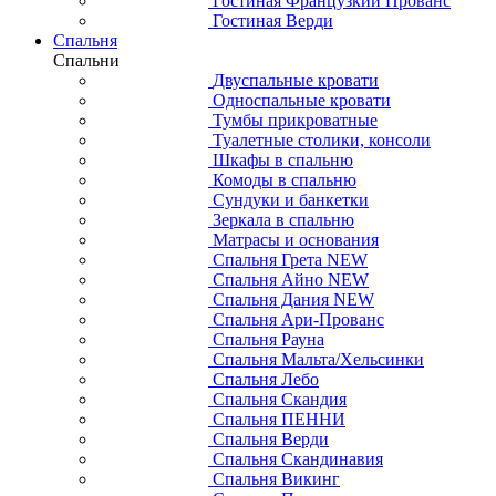
Гостиная Французкий Прованс
Гостиная Верди
Спальня
Спальни
Двуспальные кровати
Односпальные кровати
Тумбы прикроватные
Туалетные столики, консоли
Шкафы в спальню
Комоды в спальню
Сундуки и банкетки
Зеркала в спальню
Матрасы и основания
Спальня Грета NEW
Спальня Айно NEW
Спальня Дания NEW
Спальня Ари-Прованс
Спальня Рауна
Спальня Мальта/Хельсинки
Спальня Лебо
Спальня Скандия
Спальня ПЕННИ
Спальня Верди
Спальня Скандинавия
Спальня Викинг