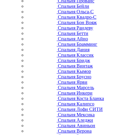
Спальня Прованс
Спальня Бейли
Спальня Ольса-С
Спальня Квадро-С
Спальня Бон Вояж
Спальня Рандеву
Спальня Бетти
Спальня Айно
Спальня Брамминг
Спальня Дания
Спальня Классик
Спальня Бридж
Спальня Винтаж
Спальня Кымор
Спальня Брусно
Спальня Ярви
Спальня Марсель
Спальня Инкери
Спальня Коста Бланка
Спальня Калипсо
Спальня Лофи СИТИ
Спальня Мексика
Спальня Аледжи
Спальня Авиньон
Спальня Верона