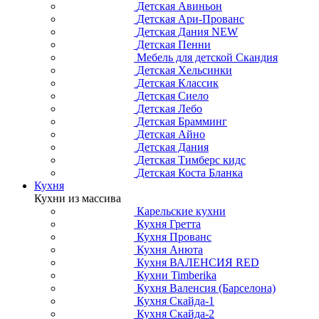
Детская Авиньон
Детская Ари-Прованс
Детская Дания NEW
Детская Пенни
Мебель для детской Скандия
Детская Хельсинки
Детская Классик
Детская Сиело
Детская Лебо
Детская Брамминг
Детская Айно
Детская Дания
Детская Тимберс кидс
Детская Коста Бланка
Кухня
Кухни из массива
Карельские кухни
Кухня Гретта
Кухня Прованс
Кухня Анюта
Кухня ВАЛЕНСИЯ RED
Кухни Timberika
Кухня Валенсия (Барселона)
Кухня Скайда-1
Кухня Скайда-2