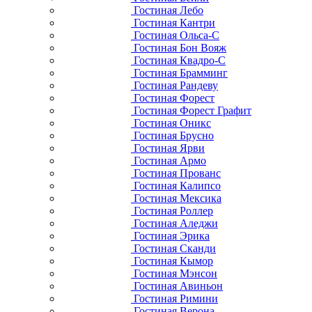
Гостиная Лебо
Гостиная Кантри
Гостиная Ольса-С
Гостиная Бон Вояж
Гостиная Квадро-С
Гостиная Брамминг
Гостиная Рандеву
Гостиная Форест
Гостиная Форест Графит
Гостиная Оникс
Гостиная Брусно
Гостиная Ярви
Гостиная Армо
Гостиная Прованс
Гостиная Калипсо
Гостиная Мексика
Гостиная Роллер
Гостиная Аледжи
Гостиная Эрика
Гостиная Сканди
Гостиная Кымор
Гостиная Мэнсон
Гостиная Авиньон
Гостиная Римини
Гостиная Верона