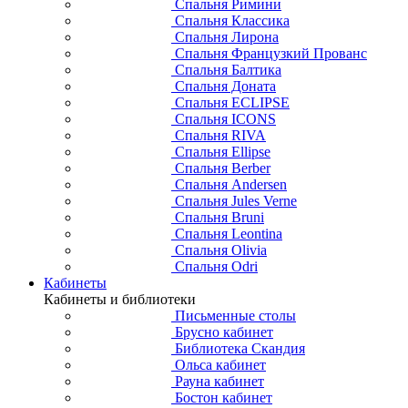
Спальня Римини
Спальня Классика
Спальня Лирона
Спальня Французкий Прованс
Спальня Балтика
Спальня Доната
Спальня ECLIPSE
Спальня ICONS
Спальня RIVA
Спальня Ellipse
Спальня Berber
Спальня Andersen
Спальня Jules Verne
Спальня Bruni
Спальня Leontina
Спальня Olivia
Спальня Odri
Кабинеты
Кабинеты и библиотеки
Письменные столы
Брусно кабинет
Библиотека Скандия
Ольса кабинет
Рауна кабинет
Бостон кабинет