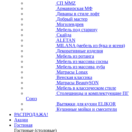
СП ММZ
Армавирская МФ
Диваны в стиле лофт
Добрый мастер
Могилевдрев
Мебель под старину
Скайда
ALETAN
MILANA (мебель из бука и ясеня)
Декоративные изделия
Мебель из ротанга
Мебель из массива сосны
Мебель из массива дуба
Матрасы Lonax
Венская классика
Матрасы BeautySON
Мебель в классическом стиле
Столешницы и комплектующие ПГ
Союз
Вытяжки для кухни ELIKOR
Кухонные мойки и смесители
РАСПРОДАЖА!
Акции
Гостиная
Гостиные (столовые)