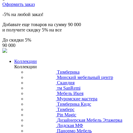
Оформить заказ
-5% на любой заказ!
Добавьте еще товаров на сумму
90 000
и получите скидку
5% на все
До скидки
5%
90 000
Коллекции
Коллекции
Тимберика
Минский мебельный центр
Скандия
тм SanRemi
Мебель Икея
Муромские мастера
Тимберика Кидс
Тимберс
Pin Magic
Дизайнерская Мебель Этажерка
Лидская МФ
Панормо Мебель