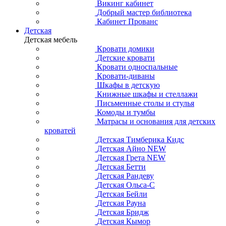
Викинг кабинет
Добрый мастер библиотека
Кабинет Прованс
Детская
Детская мебель
Кровати домики
Детские кровати
Кровати односпальные
Кровати-диваны
Шкафы в детскую
Книжные шкафы и стеллажи
Письменные столы и стулья
Комоды и тумбы
Матрасы и основания для детских
кроватей
Детская Тимберика Кидс
Детская Айно NEW
Детская Грета NEW
Детская Бетти
Детская Рандеву
Детская Ольса-С
Детская Бейли
Детская Рауна
Детская Бридж
Детская Кымор