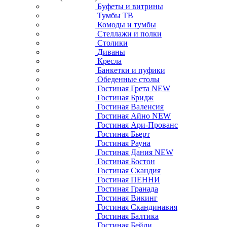
Буфеты и витрины
Тумбы ТВ
Комоды и тумбы
Стеллажи и полки
Столики
Диваны
Кресла
Банкетки и пуфики
Обеденные столы
Гостиная Грета NEW
Гостиная Бридж
Гостиная Валенсия
Гостиная Айно NEW
Гостиная Ари-Прованс
Гостиная Бьерт
Гостиная Рауна
Гостиная Дания NEW
Гостиная Бостон
Гостиная Скандия
Гостиная ПЕННИ
Гостиная Гранада
Гостиная Викинг
Гостиная Скандинавия
Гостиная Балтика
Гостиная Бейли