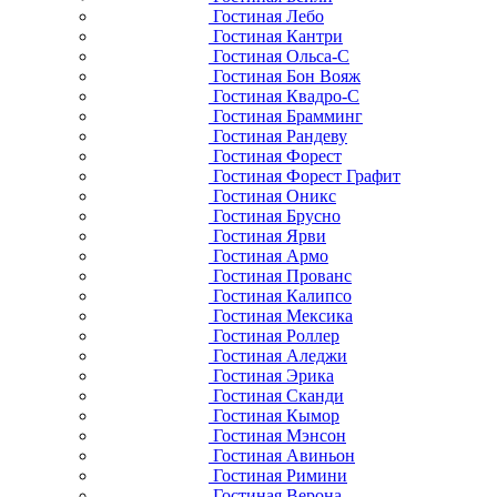
Гостиная Лебо
Гостиная Кантри
Гостиная Ольса-С
Гостиная Бон Вояж
Гостиная Квадро-С
Гостиная Брамминг
Гостиная Рандеву
Гостиная Форест
Гостиная Форест Графит
Гостиная Оникс
Гостиная Брусно
Гостиная Ярви
Гостиная Армо
Гостиная Прованс
Гостиная Калипсо
Гостиная Мексика
Гостиная Роллер
Гостиная Аледжи
Гостиная Эрика
Гостиная Сканди
Гостиная Кымор
Гостиная Мэнсон
Гостиная Авиньон
Гостиная Римини
Гостиная Верона