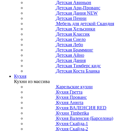
Детская Авиньон
Детская Ари-Прованс
Детская Дания NEW
Детская Пенни
Мебель для детской Скандия
Детская Хельсинки
Детская Классик
Детская Сиело
Детская Лебо
Детская Брамминг
Детская Айно
Детская Дания
Детская Тимберс кидс
Детская Коста Бланка
Кухня
Кухни из массива
Карельские кухни
Кухня Гретта
Кухня Прованс
Кухня Анюта
Кухня ВАЛЕНСИЯ RED
Кухни Timberika
Кухня Валенсия (Барселона)
Кухня Скайда-1
Кухня Скайда-2