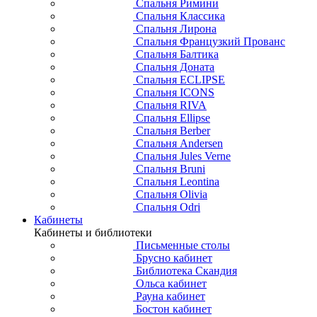
Спальня Римини
Спальня Классика
Спальня Лирона
Спальня Французкий Прованс
Спальня Балтика
Спальня Доната
Спальня ECLIPSE
Спальня ICONS
Спальня RIVA
Спальня Ellipse
Спальня Berber
Спальня Andersen
Спальня Jules Verne
Спальня Bruni
Спальня Leontina
Спальня Olivia
Спальня Odri
Кабинеты
Кабинеты и библиотеки
Письменные столы
Брусно кабинет
Библиотека Скандия
Ольса кабинет
Рауна кабинет
Бостон кабинет