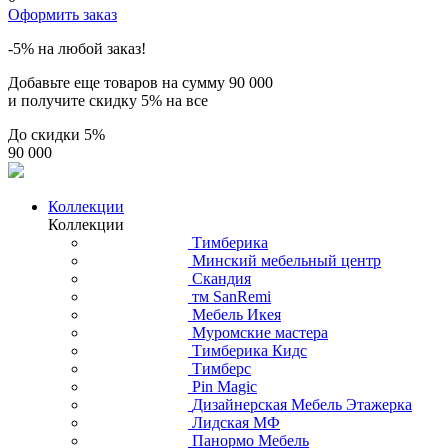
Оформить заказ
-5% на любой заказ!
Добавьте еще товаров на сумму
90 000
и получите скидку
5% на все
До скидки
5%
90 000
Коллекции
Коллекции
Тимберика
Минский мебельный центр
Скандия
тм SanRemi
Мебель Икея
Муромские мастера
Тимберика Кидс
Тимберс
Pin Magic
Дизайнерская Мебель Этажерка
Лидская МФ
Панормо Мебель