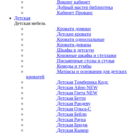
Викинг кабинет
Добрый мастер библиотека
Кабинет Прованс
Детская
Детская мебель
Кровати домики
Детские кровати
Кровати односпальные
Кровати-диваны
Шкафы в детскую
Книжные шкафы и стеллажи
Письменные столы и стулья
Комоды и тумбы
Матрасы и основания для детских
кроватей
Детская Тимберика Кидс
Детская Айно NEW
Детская Грета NEW
Детская Бетти
Детская Рандеву
Детская Ольса-С
Детская Бейли
Детская Рауна
Детская Бридж
Детская Кымор