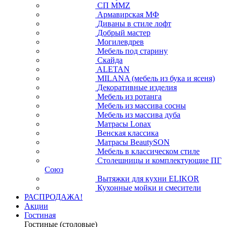
СП ММZ
Армавирская МФ
Диваны в стиле лофт
Добрый мастер
Могилевдрев
Мебель под старину
Скайда
ALETAN
MILANA (мебель из бука и ясеня)
Декоративные изделия
Мебель из ротанга
Мебель из массива сосны
Мебель из массива дуба
Матрасы Lonax
Венская классика
Матрасы BeautySON
Мебель в классическом стиле
Столешницы и комплектующие ПГ
Союз
Вытяжки для кухни ELIKOR
Кухонные мойки и смесители
РАСПРОДАЖА!
Акции
Гостиная
Гостиные (столовые)