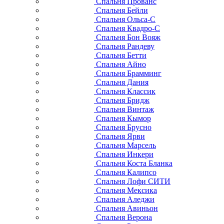
Спальня Прованс
Спальня Бейли
Спальня Ольса-С
Спальня Квадро-С
Спальня Бон Вояж
Спальня Рандеву
Спальня Бетти
Спальня Айно
Спальня Брамминг
Спальня Дания
Спальня Классик
Спальня Бридж
Спальня Винтаж
Спальня Кымор
Спальня Брусно
Спальня Ярви
Спальня Марсель
Спальня Инкери
Спальня Коста Бланка
Спальня Калипсо
Спальня Лофи СИТИ
Спальня Мексика
Спальня Аледжи
Спальня Авиньон
Спальня Верона