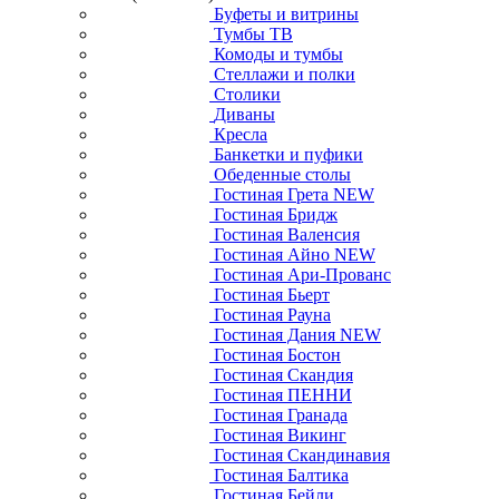
Буфеты и витрины
Тумбы ТВ
Комоды и тумбы
Стеллажи и полки
Столики
Диваны
Кресла
Банкетки и пуфики
Обеденные столы
Гостиная Грета NEW
Гостиная Бридж
Гостиная Валенсия
Гостиная Айно NEW
Гостиная Ари-Прованс
Гостиная Бьерт
Гостиная Рауна
Гостиная Дания NEW
Гостиная Бостон
Гостиная Скандия
Гостиная ПЕННИ
Гостиная Гранада
Гостиная Викинг
Гостиная Скандинавия
Гостиная Балтика
Гостиная Бейли