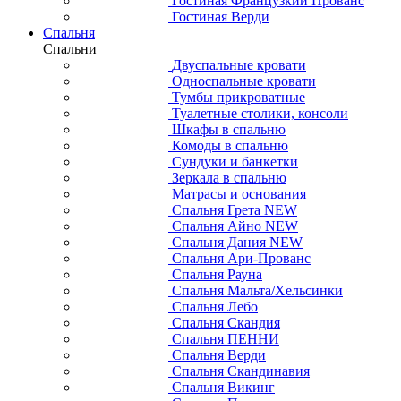
Гостиная Французкий Прованс
Гостиная Верди
Спальня
Спальни
Двуспальные кровати
Односпальные кровати
Тумбы прикроватные
Туалетные столики, консоли
Шкафы в спальню
Комоды в спальню
Сундуки и банкетки
Зеркала в спальню
Матрасы и основания
Спальня Грета NEW
Спальня Айно NEW
Спальня Дания NEW
Спальня Ари-Прованс
Спальня Рауна
Спальня Мальта/Хельсинки
Спальня Лебо
Спальня Скандия
Спальня ПЕННИ
Спальня Верди
Спальня Скандинавия
Спальня Викинг