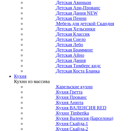
Детская Авиньон
Детская Ари-Прованс
Детская Дания NEW
Детская Пенни
Мебель для детской Скандия
Детская Хельсинки
Детская Классик
Детская Сиело
Детская Лебо
Детская Брамминг
Детская Айно
Детская Дания
Детская Тимберс кидс
Детская Коста Бланка
Кухня
Кухни из массива
Карельские кухни
Кухня Гретта
Кухня Прованс
Кухня Анюта
Кухня ВАЛЕНСИЯ RED
Кухни Timberika
Кухня Валенсия (Барселона)
Кухня Скайда-1
Кухня Скайда-2