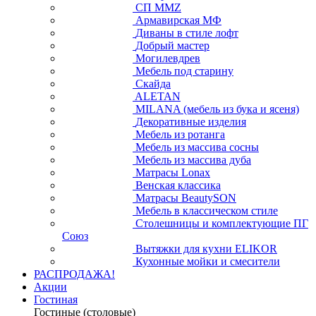
СП ММZ
Армавирская МФ
Диваны в стиле лофт
Добрый мастер
Могилевдрев
Мебель под старину
Скайда
ALETAN
MILANA (мебель из бука и ясеня)
Декоративные изделия
Мебель из ротанга
Мебель из массива сосны
Мебель из массива дуба
Матрасы Lonax
Венская классика
Матрасы BeautySON
Мебель в классическом стиле
Столешницы и комплектующие ПГ
Союз
Вытяжки для кухни ELIKOR
Кухонные мойки и смесители
РАСПРОДАЖА!
Акции
Гостиная
Гостиные (столовые)