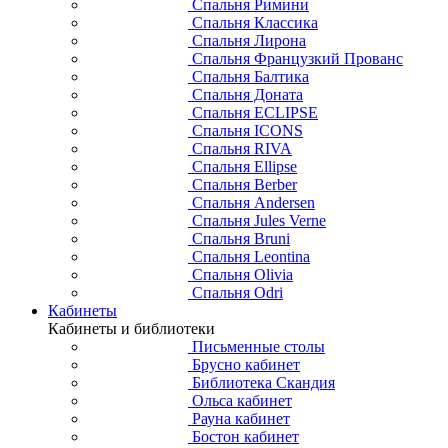
Спальня Римини
Спальня Классика
Спальня Лирона
Спальня Французкий Прованс
Спальня Балтика
Спальня Доната
Спальня ECLIPSE
Спальня ICONS
Спальня RIVA
Спальня Ellipse
Спальня Berber
Спальня Andersen
Спальня Jules Verne
Спальня Bruni
Спальня Leontina
Спальня Olivia
Спальня Odri
Кабинеты
Кабинеты и библиотеки
Письменные столы
Брусно кабинет
Библиотека Скандия
Ольса кабинет
Рауна кабинет
Бостон кабинет