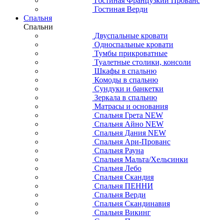
Гостиная Французкий Прованс
Гостиная Верди
Спальня
Спальни
Двуспальные кровати
Односпальные кровати
Тумбы прикроватные
Туалетные столики, консоли
Шкафы в спальню
Комоды в спальню
Сундуки и банкетки
Зеркала в спальню
Матрасы и основания
Спальня Грета NEW
Спальня Айно NEW
Спальня Дания NEW
Спальня Ари-Прованс
Спальня Рауна
Спальня Мальта/Хельсинки
Спальня Лебо
Спальня Скандия
Спальня ПЕННИ
Спальня Верди
Спальня Скандинавия
Спальня Викинг