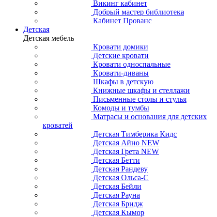
Викинг кабинет
Добрый мастер библиотека
Кабинет Прованс
Детская
Детская мебель
Кровати домики
Детские кровати
Кровати односпальные
Кровати-диваны
Шкафы в детскую
Книжные шкафы и стеллажи
Письменные столы и стулья
Комоды и тумбы
Матрасы и основания для детских
кроватей
Детская Тимберика Кидс
Детская Айно NEW
Детская Грета NEW
Детская Бетти
Детская Рандеву
Детская Ольса-С
Детская Бейли
Детская Рауна
Детская Бридж
Детская Кымор