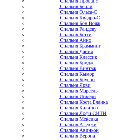
Спальня Прованс
Спальня Бейли
Спальня Ольса-С
Спальня Квадро-С
Спальня Бон Вояж
Спальня Рандеву
Спальня Бетти
Спальня Айно
Спальня Брамминг
Спальня Дания
Спальня Классик
Спальня Бридж
Спальня Винтаж
Спальня Кымор
Спальня Брусно
Спальня Ярви
Спальня Марсель
Спальня Инкери
Спальня Коста Бланка
Спальня Калипсо
Спальня Лофи СИТИ
Спальня Мексика
Спальня Аледжи
Спальня Авиньон
Спальня Верона