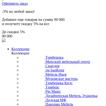
Оформить заказ
-5% на любой заказ!
Добавьте еще товаров на сумму
90 000
и получите скидку
5% на все
До скидки
5%
90 000
Коллекции
Коллекции
Тимберика
Минский мебельный центр
Скандия
тм SanRemi
Мебель Икея
Муромские мастера
Тимберика Кидс
Тимберс
Pin Magic
Дизайнерская Мебель Этажерка
Лидская МФ
Панормо Мебель