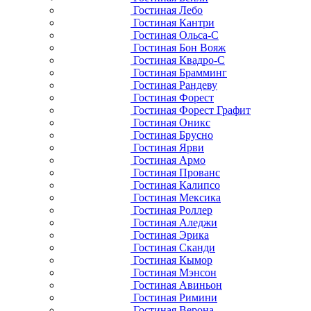
Гостиная Лебо
Гостиная Кантри
Гостиная Ольса-С
Гостиная Бон Вояж
Гостиная Квадро-С
Гостиная Брамминг
Гостиная Рандеву
Гостиная Форест
Гостиная Форест Графит
Гостиная Оникс
Гостиная Брусно
Гостиная Ярви
Гостиная Армо
Гостиная Прованс
Гостиная Калипсо
Гостиная Мексика
Гостиная Роллер
Гостиная Аледжи
Гостиная Эрика
Гостиная Сканди
Гостиная Кымор
Гостиная Мэнсон
Гостиная Авиньон
Гостиная Римини
Гостиная Верона