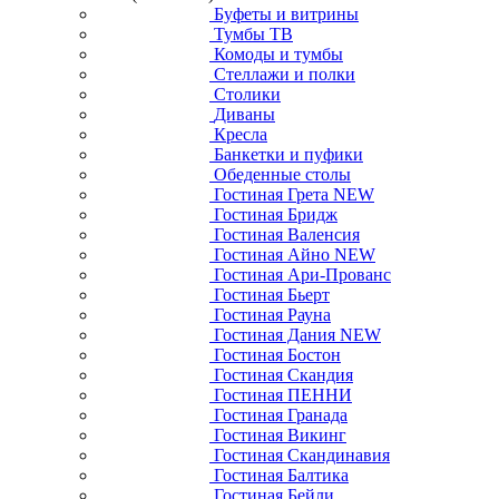
Буфеты и витрины
Тумбы ТВ
Комоды и тумбы
Стеллажи и полки
Столики
Диваны
Кресла
Банкетки и пуфики
Обеденные столы
Гостиная Грета NEW
Гостиная Бридж
Гостиная Валенсия
Гостиная Айно NEW
Гостиная Ари-Прованс
Гостиная Бьерт
Гостиная Рауна
Гостиная Дания NEW
Гостиная Бостон
Гостиная Скандия
Гостиная ПЕННИ
Гостиная Гранада
Гостиная Викинг
Гостиная Скандинавия
Гостиная Балтика
Гостиная Бейли