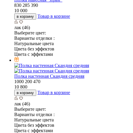
Полка винная 650х410
650
120
410
8 759
10 305
-
15
%
Товар в корзине
в корзину
Старение/Масло-Мёд (12)
Выберите цвет:
Варианты отделки :
Без отделки/Старение Масло
Базовый цвет RAL
Цвет RAL+