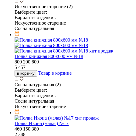
Бесцветный лак
Увеличить
Другие модели этой коллекции
хит продаж
Вешалка настенная Трио №2
550
90
360
2 150
Товар в корзине
в корзину
Сосна натуральная (2)
Выберите цвет:
Варианты отделки :
Сосна натуральная
Искусственное старение
Вешалка настенная Волна 3 крючка №3
500
230
150
2 403
Товар в корзине
в корзину