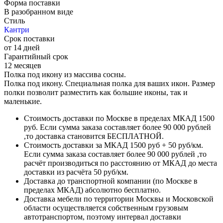
Способы доставки
Доставка по России:
Самовывоз
Нашли дешевле? Снизим цену
Если на другом сайте цена на эту мебель дешевле
оставьте
заявку
и мы вам перезвоним и предложим дешевле
Оплачивайте товары в рассрочку
Оформите рассрочку
от Т-Банка онлайн за 2 минуты
Характеристики
Описание
Варианты отделки
Отзывы о товаре
Доставка
500 мм.
500 мм.
450 мм.