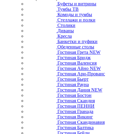
Буфеты и витрины
Тумбы ТВ
Комоды и тумбы
Стеллажи и полки
Столики
Диваны
Кресла
Банкетки и пуфики
Обеденные столы
Гостиная Грета NEW
Гостиная Бридж
Гостиная Валенсия
Гостиная Айно NEW
Гостиная Ари-Прованс
Гостиная Бьерт
Гостиная Рауна
Гостиная Дания NEW
Гостиная Бостон
Гостиная Скандия
Гостиная ПЕННИ
Гостиная Гранада
Гостиная Викинг
Гостиная Скандинавия
Гостиная Балтика
Гостиная Бейли