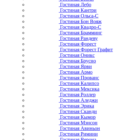
Гостиная Лебо
Гостиная Кантри
Гостиная Ольса-С
Гостиная Бон Вояж
Гостиная Квадро-С
Гостиная Брамминг
Гостиная Рандеву
Гостиная Форест
Гостиная Форест Графит
Гостиная Оникс
Гостиная Брусно
Гостиная Ярви
Гостиная Армо
Гостиная Прованс
Гостиная Калипсо
Гостиная Мексика
Гостиная Роллер
Гостиная Аледжи
Гостиная Эрика
Гостиная Сканди
Гостиная Кымор
Гостиная Мэнсон
Гостиная Авиньон
Гостиная Римини
Гостиная Верона