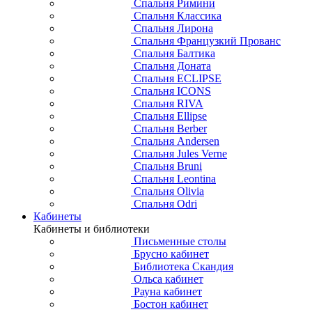
Спальня Римини
Спальня Классика
Спальня Лирона
Спальня Французкий Прованс
Спальня Балтика
Спальня Доната
Спальня ECLIPSE
Спальня ICONS
Спальня RIVA
Спальня Ellipse
Спальня Berber
Спальня Andersen
Спальня Jules Verne
Спальня Bruni
Спальня Leontina
Спальня Olivia
Спальня Odri
Кабинеты
Кабинеты и библиотеки
Письменные столы
Брусно кабинет
Библиотека Скандия
Ольса кабинет
Рауна кабинет
Бостон кабинет