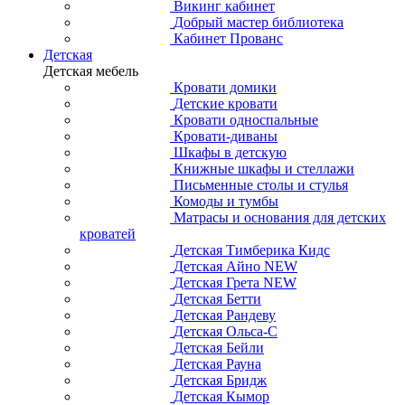
Викинг кабинет
Добрый мастер библиотека
Кабинет Прованс
Детская
Детская мебель
Кровати домики
Детские кровати
Кровати односпальные
Кровати-диваны
Шкафы в детскую
Книжные шкафы и стеллажи
Письменные столы и стулья
Комоды и тумбы
Матрасы и основания для детских
кроватей
Детская Тимберика Кидс
Детская Айно NEW
Детская Грета NEW
Детская Бетти
Детская Рандеву
Детская Ольса-С
Детская Бейли
Детская Рауна
Детская Бридж
Детская Кымор