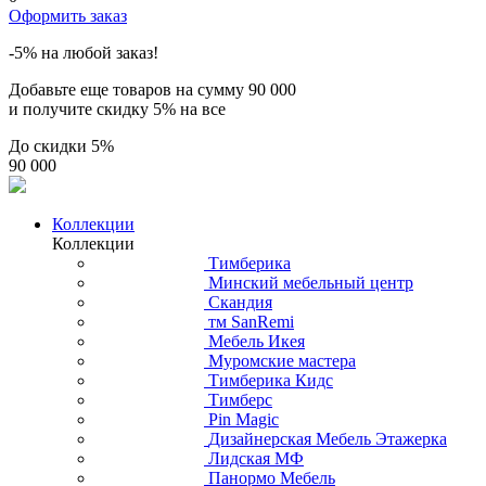
Оформить заказ
-5% на любой заказ!
Добавьте еще товаров на сумму
90 000
и получите скидку
5% на все
До скидки
5%
90 000
Коллекции
Коллекции
Тимберика
Минский мебельный центр
Скандия
тм SanRemi
Мебель Икея
Муромские мастера
Тимберика Кидс
Тимберс
Pin Magic
Дизайнерская Мебель Этажерка
Лидская МФ
Панормо Мебель