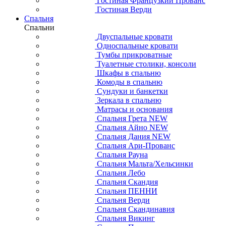
Гостиная Французкий Прованс
Гостиная Верди
Спальня
Спальни
Двуспальные кровати
Односпальные кровати
Тумбы прикроватные
Туалетные столики, консоли
Шкафы в спальню
Комоды в спальню
Сундуки и банкетки
Зеркала в спальню
Матрасы и основания
Спальня Грета NEW
Спальня Айно NEW
Спальня Дания NEW
Спальня Ари-Прованс
Спальня Рауна
Спальня Мальта/Хельсинки
Спальня Лебо
Спальня Скандия
Спальня ПЕННИ
Спальня Верди
Спальня Скандинавия
Спальня Викинг