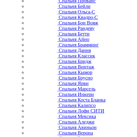
Спальня Прованс
Спальня Бейли
Спальня Ольса-С
Спальня Квадро-С
Спальня Бон Вояж
Спальня Рандеву
Спальня Бетти
Спальня Айно
Спальня Брамминг
Спальня Дания
Спальня Классик
Спальня Бридж
Спальня Винтаж
Спальня Кымор
Спальня Брусно
Спальня Ярви
Спальня Марсель
Спальня Инкери
Спальня Коста Бланка
Спальня Калипсо
Спальня Лофи СИТИ
Спальня Мексика
Спальня Аледжи
Спальня Авиньон
Спальня Верона