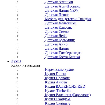
Детская Авиньон
Детская Ари-Прованс
Детская Дания NEW
Детская Пенни
Мебель для детской Скандия
Детская Хельсинки
Детская Классик
Детская Сиело
Детская Лебо
Детская Брамминг
Детская Айно
Детская Дания
Детская Тимберс кидс
Детская Коста Бланка
Кухня
Кухни из массива
Карельские кухни
Кухня Гретта
Кухня Прованс
Кухня Анюта
Кухня ВАЛЕНСИЯ RED
Кухни Timberika
Кухня Валенсия (Барселона)
Кухня Скайда-1
Кухня Скайда-2