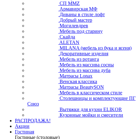
СП ММZ
Армавирская МФ
Диваны в стиле лофт
Добрый мастер
Могилевдрев
Мебель под старину
Скайда
ALETAN
MILANA (мебель из бука и ясеня)
Декоративные изделия
Мебель из ротанга
Мебель из массива сосны
Мебель из массива дуба
Матрасы Lonax
Венская классика
Матрасы BeautySON
Мебель в классическом стиле
Столешницы и комплектующие ПГ
Союз
Вытяжки для кухни ELIKOR
Кухонные мойки и смесители
РАСПРОДАЖА!
Акции
Гостиная
Гостиные (столовые)