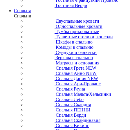
Гостиная Французкий Прованс
Гостиная Верди
Спальня
Спальни
Двуспальные кровати
Односпальные кровати
Тумбы прикроватные
Туалетные столики, консоли
Шкафы в спальню
Комоды в спальню
Сундуки и банкетки
Зеркала в спальню
Матрасы и основания
Спальня Грета NEW
Спальня Айно NEW
Спальня Дания NEW
Спальня Ари-Прованс
Спальня Рауна
Спальня Мальта/Хельсинки
Спальня Лебо
Спальня Скандия
Спальня ПЕННИ
Спальня Верди
Спальня Скандинавия
Спальня Викинг