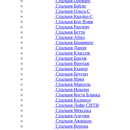
Спальня Прованс
Спальня Бейли
Спальня Ольса-С
Спальня Квадро-С
Спальня Бон Вояж
Спальня Рандеву
Спальня Бетти
Спальня Айно
Спальня Брамминг
Спальня Дания
Спальня Классик
Спальня Бридж
Спальня Винтаж
Спальня Кымор
Спальня Брусно
Спальня Ярви
Спальня Марсель
Спальня Инкери
Спальня Коста Бланка
Спальня Калипсо
Спальня Лофи СИТИ
Спальня Мексика
Спальня Аледжи
Спальня Авиньон
Спальня Верона