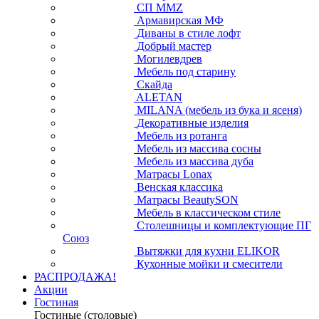
СП ММZ
Армавирская МФ
Диваны в стиле лофт
Добрый мастер
Могилевдрев
Мебель под старину
Скайда
ALETAN
MILANA (мебель из бука и ясеня)
Декоративные изделия
Мебель из ротанга
Мебель из массива сосны
Мебель из массива дуба
Матрасы Lonax
Венская классика
Матрасы BeautySON
Мебель в классическом стиле
Столешницы и комплектующие ПГ
Союз
Вытяжки для кухни ELIKOR
Кухонные мойки и смесители
РАСПРОДАЖА!
Акции
Гостиная
Гостиные (столовые)