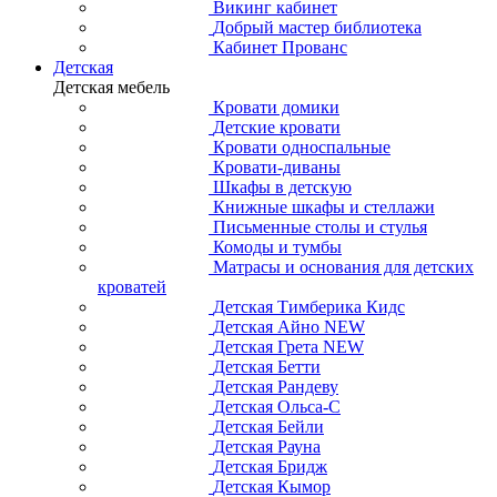
Викинг кабинет
Добрый мастер библиотека
Кабинет Прованс
Детская
Детская мебель
Кровати домики
Детские кровати
Кровати односпальные
Кровати-диваны
Шкафы в детскую
Книжные шкафы и стеллажи
Письменные столы и стулья
Комоды и тумбы
Матрасы и основания для детских
кроватей
Детская Тимберика Кидс
Детская Айно NEW
Детская Грета NEW
Детская Бетти
Детская Рандеву
Детская Ольса-С
Детская Бейли
Детская Рауна
Детская Бридж
Детская Кымор