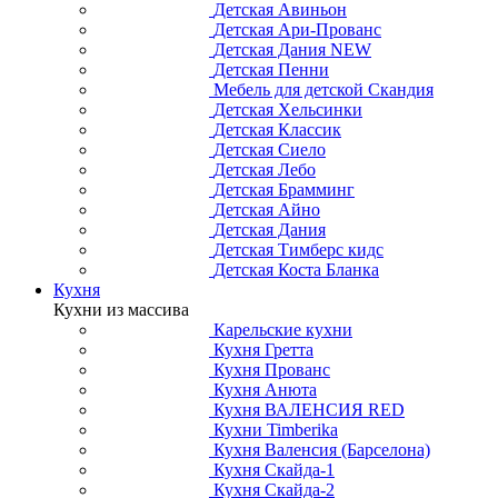
Детская Авиньон
Детская Ари-Прованс
Детская Дания NEW
Детская Пенни
Мебель для детской Скандия
Детская Хельсинки
Детская Классик
Детская Сиело
Детская Лебо
Детская Брамминг
Детская Айно
Детская Дания
Детская Тимберс кидс
Детская Коста Бланка
Кухня
Кухни из массива
Карельские кухни
Кухня Гретта
Кухня Прованс
Кухня Анюта
Кухня ВАЛЕНСИЯ RED
Кухни Timberika
Кухня Валенсия (Барселона)
Кухня Скайда-1
Кухня Скайда-2