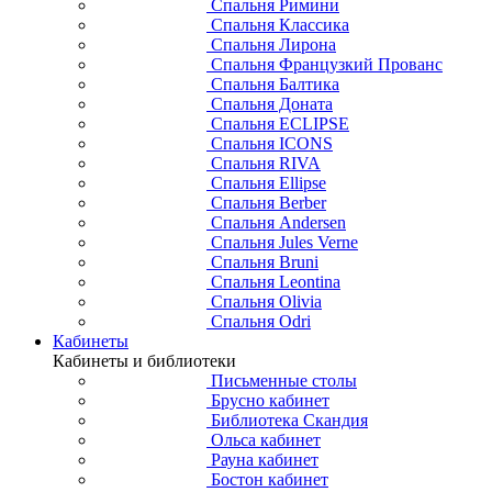
Спальня Римини
Спальня Классика
Спальня Лирона
Спальня Французкий Прованс
Спальня Балтика
Спальня Доната
Спальня ECLIPSE
Спальня ICONS
Спальня RIVA
Спальня Ellipse
Спальня Berber
Спальня Andersen
Спальня Jules Verne
Спальня Bruni
Спальня Leontina
Спальня Olivia
Спальня Odri
Кабинеты
Кабинеты и библиотеки
Письменные столы
Брусно кабинет
Библиотека Скандия
Ольса кабинет
Рауна кабинет
Бостон кабинет