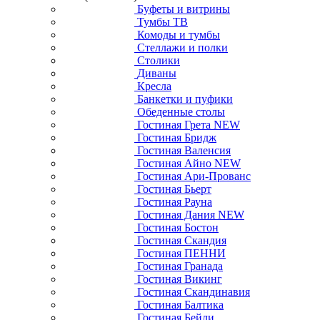
Буфеты и витрины
Тумбы ТВ
Комоды и тумбы
Стеллажи и полки
Столики
Диваны
Кресла
Банкетки и пуфики
Обеденные столы
Гостиная Грета NEW
Гостиная Бридж
Гостиная Валенсия
Гостиная Айно NEW
Гостиная Ари-Прованс
Гостиная Бьерт
Гостиная Рауна
Гостиная Дания NEW
Гостиная Бостон
Гостиная Скандия
Гостиная ПЕННИ
Гостиная Гранада
Гостиная Викинг
Гостиная Скандинавия
Гостиная Балтика
Гостиная Бейли