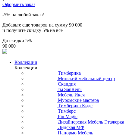
Оформить заказ
-5% на любой заказ!
Добавьте еще товаров на сумму
90 000
и получите скидку
5% на все
До скидки
5%
90 000
Коллекции
Коллекции
Тимберика
Минский мебельный центр
Скандия
тм SanRemi
Мебель Икея
Муромские мастера
Тимберика Кидс
Тимберс
Pin Magic
Дизайнерская Мебель Этажерка
Лидская МФ
Панормо Мебель