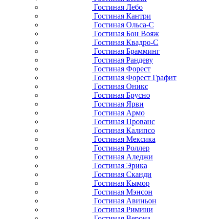
Гостиная Лебо
Гостиная Кантри
Гостиная Ольса-С
Гостиная Бон Вояж
Гостиная Квадро-С
Гостиная Брамминг
Гостиная Рандеву
Гостиная Форест
Гостиная Форест Графит
Гостиная Оникс
Гостиная Брусно
Гостиная Ярви
Гостиная Армо
Гостиная Прованс
Гостиная Калипсо
Гостиная Мексика
Гостиная Роллер
Гостиная Аледжи
Гостиная Эрика
Гостиная Сканди
Гостиная Кымор
Гостиная Мэнсон
Гостиная Авиньон
Гостиная Римини
Гостиная Верона