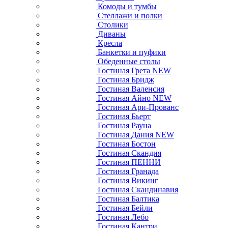
Комоды и тумбы
Стеллажи и полки
Столики
Диваны
Кресла
Банкетки и пуфики
Обеденные столы
Гостиная Грета NEW
Гостиная Бридж
Гостиная Валенсия
Гостиная Айно NEW
Гостиная Ари-Прованс
Гостиная Бьерт
Гостиная Рауна
Гостиная Дания NEW
Гостиная Бостон
Гостиная Скандия
Гостиная ПЕННИ
Гостиная Гранада
Гостиная Викинг
Гостиная Скандинавия
Гостиная Балтика
Гостиная Бейли
Гостиная Лебо
Гостиная Кантри