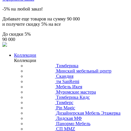
-5% на любой заказ!
Добавьте еще товаров на сумму
90 000
и получите скидку
5% на все
До скидки
5%
90 000
Коллекции
Коллекции
Тимберика
Минский мебельный центр
Скандия
тм SanRemi
Мебель Икея
Муромские мастера
Тимберика Кидс
Тимберс
Pin Magic
Дизайнерская Мебель Этажерка
Лидская МФ
Панормо Мебель
СП ММZ