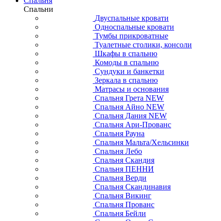
Спальня
Спальни
Двуспальные кровати
Односпальные кровати
Тумбы прикроватные
Туалетные столики, консоли
Шкафы в спальню
Комоды в спальню
Сундуки и банкетки
Зеркала в спальню
Матрасы и основания
Спальня Грета NEW
Спальня Айно NEW
Спальня Дания NEW
Спальня Ари-Прованс
Спальня Рауна
Спальня Мальта/Хельсинки
Спальня Лебо
Спальня Скандия
Спальня ПЕННИ
Спальня Верди
Спальня Скандинавия
Спальня Викинг
Спальня Прованс
Спальня Бейли