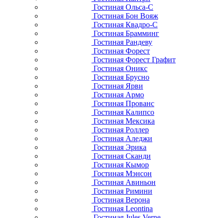
Гостиная Ольса-С
Гостиная Бон Вояж
Гостиная Квадро-С
Гостиная Брамминг
Гостиная Рандеву
Гостиная Форест
Гостиная Форест Графит
Гостиная Оникс
Гостиная Брусно
Гостиная Ярви
Гостиная Армо
Гостиная Прованс
Гостиная Калипсо
Гостиная Мексика
Гостиная Роллер
Гостиная Аледжи
Гостиная Эрика
Гостиная Сканди
Гостиная Кымор
Гостиная Мэнсон
Гостиная Авиньон
Гостиная Римини
Гостиная Верона
Гостиная Leontina
Гостиная Jules Verne