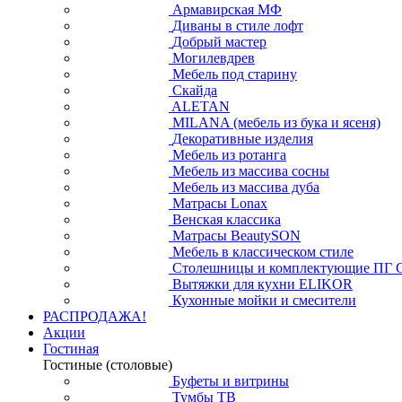
Армавирская МФ
Диваны в стиле лофт
Добрый мастер
Могилевдрев
Мебель под старину
Скайда
ALETAN
MILANA (мебель из бука и ясеня)
Декоративные изделия
Мебель из ротанга
Мебель из массива сосны
Мебель из массива дуба
Матрасы Lonax
Венская классика
Матрасы BeautySON
Мебель в классическом стиле
Столешницы и комплектующие ПГ 
Вытяжки для кухни ELIKOR
Кухонные мойки и смесители
РАСПРОДАЖА!
Акции
Гостиная
Гостиные (столовые)
Буфеты и витрины
Тумбы ТВ