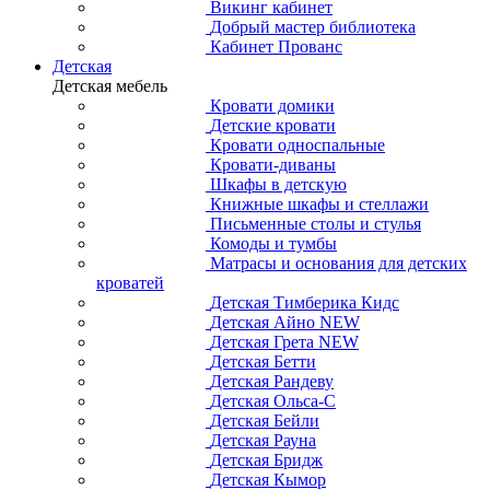
Викинг кабинет
Добрый мастер библиотека
Кабинет Прованс
Детская
Детская мебель
Кровати домики
Детские кровати
Кровати односпальные
Кровати-диваны
Шкафы в детскую
Книжные шкафы и стеллажи
Письменные столы и стулья
Комоды и тумбы
Матрасы и основания для детских
кроватей
Детская Тимберика Кидс
Детская Айно NEW
Детская Грета NEW
Детская Бетти
Детская Рандеву
Детская Ольса-С
Детская Бейли
Детская Рауна
Детская Бридж
Детская Кымор