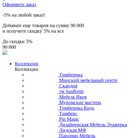
Оформить заказ
-5% на любой заказ!
Добавьте еще товаров на сумму
90 000
и получите скидку
5% на все
До скидки
5%
90 000
Коллекции
Коллекции
Тимберика
Минский мебельный центр
Скандия
тм SanRemi
Мебель Икея
Муромские мастера
Тимберика Кидс
Тимберс
Pin Magic
Дизайнерская Мебель Этажерка
Лидская МФ
Панормо Мебель