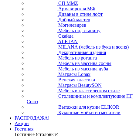
СП ММZ
Армавирская МФ
Диваны в стиле лофт
Добрый мастер
Могилевдрев
Мебель под старину
Скайда
ALETAN
MILANA (мебель из бука и ясеня)
Декоративные изделия
Мебель из ротанга
Мебель из массива сосны
Мебель из массива дуба
Матрасы Lonax
Венская классика
Матрасы BeautySON
Мебель в классическом стиле
Столешницы и комплектующие ПГ
Союз
Вытяжки для кухни ELIKOR
Кухонные мойки и смесители
РАСПРОДАЖА!
Акции
Гостиная
Гостиные (столовые)