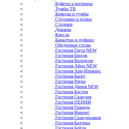
Буфеты и витрины
Тумбы ТВ
Комоды и тумбы
Стеллажи и полки
Столики
Диваны
Кресла
Банкетки и пуфики
Обеденные столы
Гостиная Грета NEW
Гостиная Бридж
Гостиная Валенсия
Гостиная Айно NEW
Гостиная Ари-Прованс
Гостиная Бьерт
Гостиная Рауна
Гостиная Дания NEW
Гостиная Бостон
Гостиная Скандия
Гостиная ПЕННИ
Гостиная Гранада
Гостиная Викинг
Гостиная Скандинавия
Гостиная Балтика
Гостиная Бейли