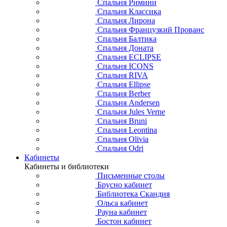
Спальня Римини
Спальня Классика
Спальня Лирона
Спальня Французкий Прованс
Спальня Балтика
Спальня Доната
Спальня ECLIPSE
Спальня ICONS
Спальня RIVA
Спальня Ellipse
Спальня Berber
Спальня Andersen
Спальня Jules Verne
Спальня Bruni
Спальня Leontina
Спальня Olivia
Спальня Odri
Кабинеты
Кабинеты и библиотеки
Письменные столы
Брусно кабинет
Библиотека Скандия
Ольса кабинет
Рауна кабинет
Бостон кабинет