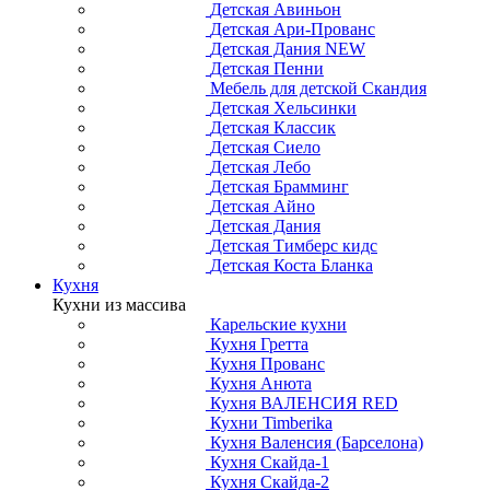
Детская Авиньон
Детская Ари-Прованс
Детская Дания NEW
Детская Пенни
Мебель для детской Скандия
Детская Хельсинки
Детская Классик
Детская Сиело
Детская Лебо
Детская Брамминг
Детская Айно
Детская Дания
Детская Тимберс кидс
Детская Коста Бланка
Кухня
Кухни из массива
Карельские кухни
Кухня Гретта
Кухня Прованс
Кухня Анюта
Кухня ВАЛЕНСИЯ RED
Кухни Timberika
Кухня Валенсия (Барселона)
Кухня Скайда-1
Кухня Скайда-2