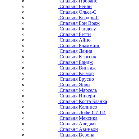
Спальня Прованс
Спальня Бейли
Спальня Ольса-С
Спальня Квадро-С
Спальня Бон Вояж
Спальня Рандеву
Спальня Бетти
Спальня Айно
Спальня Брамминг
Спальня Дания
Спальня Классик
Спальня Бридж
Спальня Винтаж
Спальня Кымор
Спальня Брусно
Спальня Ярви
Спальня Марсель
Спальня Инкери
Спальня Коста Бланка
Спальня Калипсо
Спальня Лофи СИТИ
Спальня Мексика
Спальня Аледжи
Спальня Авиньон
Спальня Верона