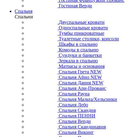
Гостиная Французкий Прованс
Гостиная Верди
Спальня
Спальни
Двуспальные кровати
Односпальные кровати
Тумбы прикроватные
Туалетные столики, консоли
Шкафы в спальню
Комоды в спальню
Сундуки и банкетки
Зеркала в спальню
Матрасы и основания
Спальня Грета NEW
Спальня Айно NEW
Спальня Дания NEW
Спальня Ари-Прованс
Спальня Рауна
Спальня Мальта/Хельсинки
Спальня Лебо
Спальня Скандия
Спальня ПЕННИ
Спальня Верди
Спальня Скандинавия
Спальня Викинг