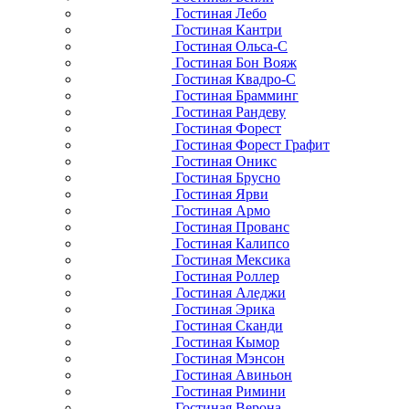
Гостиная Лебо
Гостиная Кантри
Гостиная Ольса-С
Гостиная Бон Вояж
Гостиная Квадро-С
Гостиная Брамминг
Гостиная Рандеву
Гостиная Форест
Гостиная Форест Графит
Гостиная Оникс
Гостиная Брусно
Гостиная Ярви
Гостиная Армо
Гостиная Прованс
Гостиная Калипсо
Гостиная Мексика
Гостиная Роллер
Гостиная Аледжи
Гостиная Эрика
Гостиная Сканди
Гостиная Кымор
Гостиная Мэнсон
Гостиная Авиньон
Гостиная Римини
Гостиная Верона