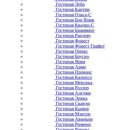
Гостиная Лебо
Гостиная Кантри
Гостиная Ольса-С
Гостиная Бон Вояж
Гостиная Квадро-С
Гостиная Брамминг
Гостиная Рандеву
Гостиная Форест
Гостиная Форест Графит
Гостиная Оникс
Гостиная Брусно
Гостиная Ярви
Гостиная Армо
Гостиная Прованс
Гостиная Калипсо
Гостиная Мексика
Гостиная Роллер
Гостиная Аледжи
Гостиная Эрика
Гостиная Сканди
Гостиная Кымор
Гостиная Мэнсон
Гостиная Авиньон
Гостиная Римини
Гостиная Верона