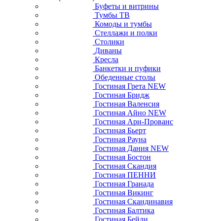
Буфеты и витрины
Тумбы ТВ
Комоды и тумбы
Стеллажи и полки
Столики
Диваны
Кресла
Банкетки и пуфики
Обеденные столы
Гостиная Грета NEW
Гостиная Бридж
Гостиная Валенсия
Гостиная Айно NEW
Гостиная Ари-Прованс
Гостиная Бьерт
Гостиная Рауна
Гостиная Дания NEW
Гостиная Бостон
Гостиная Скандия
Гостиная ПЕННИ
Гостиная Гранада
Гостиная Викинг
Гостиная Скандинавия
Гостиная Балтика
Гостиная Бейли