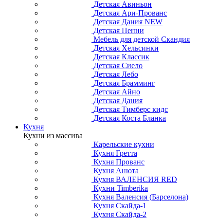
Детская Авиньон
Детская Ари-Прованс
Детская Дания NEW
Детская Пенни
Мебель для детской Скандия
Детская Хельсинки
Детская Классик
Детская Сиело
Детская Лебо
Детская Брамминг
Детская Айно
Детская Дания
Детская Тимберс кидс
Детская Коста Бланка
Кухня
Кухни из массива
Карельские кухни
Кухня Гретта
Кухня Прованс
Кухня Анюта
Кухня ВАЛЕНСИЯ RED
Кухни Timberika
Кухня Валенсия (Барселона)
Кухня Скайда-1
Кухня Скайда-2