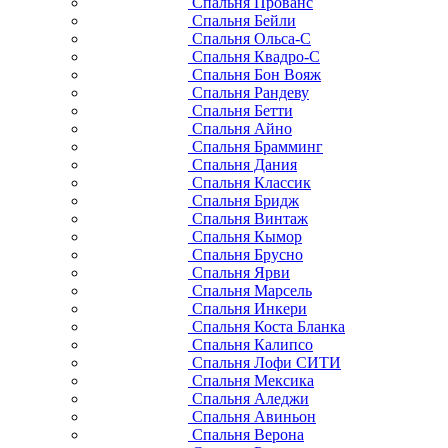
Спальня Прованс
Спальня Бейли
Спальня Ольса-С
Спальня Квадро-С
Спальня Бон Вояж
Спальня Рандеву
Спальня Бетти
Спальня Айно
Спальня Брамминг
Спальня Дания
Спальня Классик
Спальня Бридж
Спальня Винтаж
Спальня Кымор
Спальня Брусно
Спальня Ярви
Спальня Марсель
Спальня Инкери
Спальня Коста Бланка
Спальня Калипсо
Спальня Лофи СИТИ
Спальня Мексика
Спальня Аледжи
Спальня Авиньон
Спальня Верона