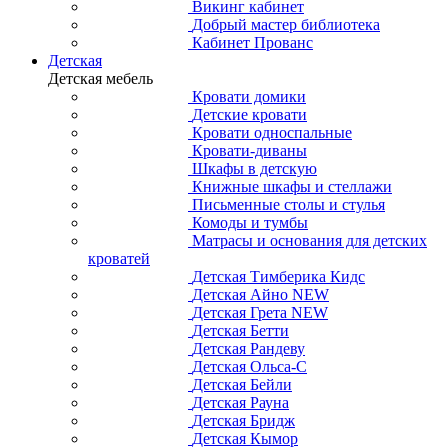
Викинг кабинет
Добрый мастер библиотека
Кабинет Прованс
Детская
Детская мебель
Кровати домики
Детские кровати
Кровати односпальные
Кровати-диваны
Шкафы в детскую
Книжные шкафы и стеллажи
Письменные столы и стулья
Комоды и тумбы
Матрасы и основания для детских
кроватей
Детская Тимберика Кидс
Детская Айно NEW
Детская Грета NEW
Детская Бетти
Детская Рандеву
Детская Ольса-С
Детская Бейли
Детская Рауна
Детская Бридж
Детская Кымор