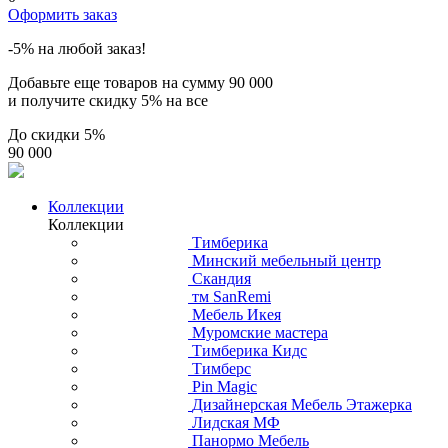
Оформить заказ
-5% на любой заказ!
Добавьте еще товаров на сумму
90 000
и получите скидку
5% на все
До скидки
5%
90 000
Коллекции
Коллекции
Тимберика
Минский мебельный центр
Скандия
тм SanRemi
Мебель Икея
Муромские мастера
Тимберика Кидс
Тимберс
Pin Magic
Дизайнерская Мебель Этажерка
Лидская МФ
Панормо Мебель