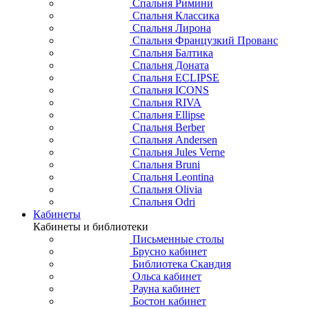
Спальня Римини
Спальня Классика
Спальня Лирона
Спальня Французкий Прованс
Спальня Балтика
Спальня Доната
Спальня ECLIPSE
Спальня ICONS
Спальня RIVA
Спальня Ellipse
Спальня Berber
Спальня Andersen
Спальня Jules Verne
Спальня Bruni
Спальня Leontina
Спальня Olivia
Спальня Odri
Кабинеты
Кабинеты и библиотеки
Письменные столы
Брусно кабинет
Библиотека Скандия
Ольса кабинет
Рауна кабинет
Бостон кабинет