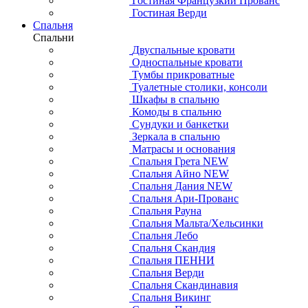
Гостиная Французкий Прованс
Гостиная Верди
Спальня
Спальни
Двуспальные кровати
Односпальные кровати
Тумбы прикроватные
Туалетные столики, консоли
Шкафы в спальню
Комоды в спальню
Сундуки и банкетки
Зеркала в спальню
Матрасы и основания
Спальня Грета NEW
Спальня Айно NEW
Спальня Дания NEW
Спальня Ари-Прованс
Спальня Рауна
Спальня Мальта/Хельсинки
Спальня Лебо
Спальня Скандия
Спальня ПЕННИ
Спальня Верди
Спальня Скандинавия
Спальня Викинг