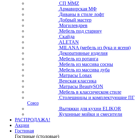
СП ММZ
Армавирская МФ
Диваны в стиле лофт
Добрый мастер
Могилевдрев
Мебель под старину
Скайда
ALETAN
MILANA (мебель из бука и ясеня)
Декоративные изделия
Мебель из ротанга
Мебель из массива сосны
Мебель из массива дуба
Матрасы Lonax
Венская классика
Матрасы BeautySON
Мебель в классическом стиле
Столешницы и комплектующие ПГ
Союз
Вытяжки для кухни ELIKOR
Кухонные мойки и смесители
РАСПРОДАЖА!
Акции
Гостиная
Гостиные (столовые)