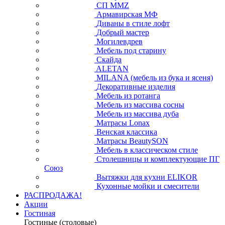
СП ММZ
Армавирская МФ
Диваны в стиле лофт
Добрый мастер
Могилевдрев
Мебель под старину
Скайда
ALETAN
MILANA (мебель из бука и ясеня)
Декоративные изделия
Мебель из ротанга
Мебель из массива сосны
Мебель из массива дуба
Матрасы Lonax
Венская классика
Матрасы BeautySON
Мебель в классическом стиле
Столешницы и комплектующие ПГ
Союз
Вытяжки для кухни ELIKOR
Кухонные мойки и смесители
РАСПРОДАЖА!
Акции
Гостиная
Гостиные (столовые)