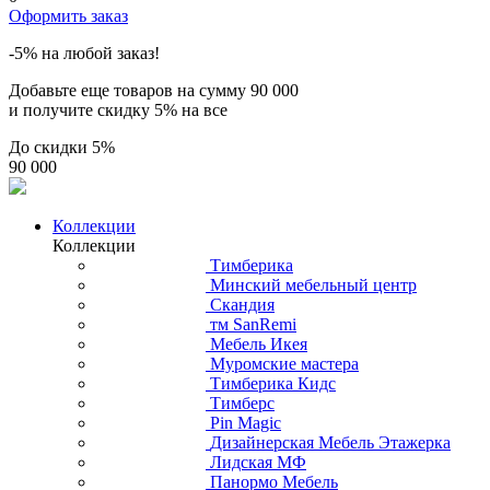
Оформить заказ
-5% на любой заказ!
Добавьте еще товаров на сумму
90 000
и получите скидку
5% на все
До скидки
5%
90 000
Коллекции
Коллекции
Тимберика
Минский мебельный центр
Скандия
тм SanRemi
Мебель Икея
Муромские мастера
Тимберика Кидс
Тимберс
Pin Magic
Дизайнерская Мебель Этажерка
Лидская МФ
Панормо Мебель