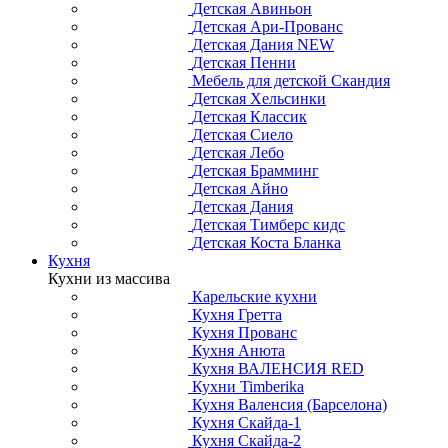
Детская Авиньон
Детская Ари-Прованс
Детская Дания NEW
Детская Пенни
Мебель для детской Скандия
Детская Хельсинки
Детская Классик
Детская Сиело
Детская Лебо
Детская Брамминг
Детская Айно
Детская Дания
Детская Тимберс кидс
Детская Коста Бланка
Кухня
Кухни из массива
Карельские кухни
Кухня Гретта
Кухня Прованс
Кухня Анюта
Кухня ВАЛЕНСИЯ RED
Кухни Timberika
Кухня Валенсия (Барселона)
Кухня Скайда-1
Кухня Скайда-2