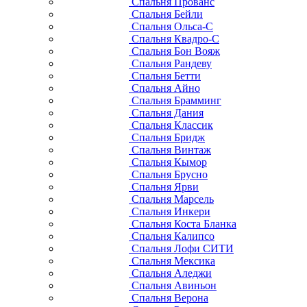
Спальня Прованс
Спальня Бейли
Спальня Ольса-С
Спальня Квадро-С
Спальня Бон Вояж
Спальня Рандеву
Спальня Бетти
Спальня Айно
Спальня Брамминг
Спальня Дания
Спальня Классик
Спальня Бридж
Спальня Винтаж
Спальня Кымор
Спальня Брусно
Спальня Ярви
Спальня Марсель
Спальня Инкери
Спальня Коста Бланка
Спальня Калипсо
Спальня Лофи СИТИ
Спальня Мексика
Спальня Аледжи
Спальня Авиньон
Спальня Верона