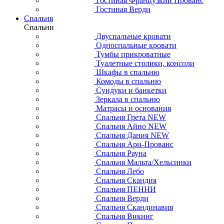
Гостиная Французкий Прованс
Гостиная Верди
Спальня
Спальни
Двуспальные кровати
Односпальные кровати
Тумбы прикроватные
Туалетные столики, консоли
Шкафы в спальню
Комоды в спальню
Сундуки и банкетки
Зеркала в спальню
Матрасы и основания
Спальня Грета NEW
Спальня Айно NEW
Спальня Дания NEW
Спальня Ари-Прованс
Спальня Рауна
Спальня Мальта/Хельсинки
Спальня Лебо
Спальня Скандия
Спальня ПЕННИ
Спальня Верди
Спальня Скандинавия
Спальня Викинг