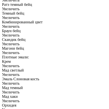
Увеличить
Ратэ темный бейц
Увеличить
Темный бейц
Увеличить
Комбинированный цвет
Увеличить
Браун бейц
Увеличить
Скандик бейц
Увеличить
Магони бейц
Увеличить
Плотные эмали:
Крем
Увеличить
Мад светлый
Увеличить
Эмаль Слоновая кость
Увеличить
Мад темный
Увеличить
Мад хаки
Увеличить
Орхидея