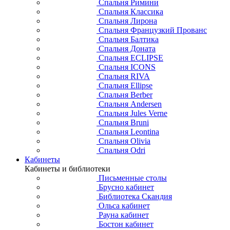
Спальня Римини
Спальня Классика
Спальня Лирона
Спальня Французкий Прованс
Спальня Балтика
Спальня Доната
Спальня ECLIPSE
Спальня ICONS
Спальня RIVA
Спальня Ellipse
Спальня Berber
Спальня Andersen
Спальня Jules Verne
Спальня Bruni
Спальня Leontina
Спальня Olivia
Спальня Odri
Кабинеты
Кабинеты и библиотеки
Письменные столы
Брусно кабинет
Библиотека Скандия
Ольса кабинет
Рауна кабинет
Бостон кабинет