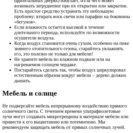
(фронтальных дверях) набухает, из-за чего может
возникать затруднение при их открытии или закрытии.
Есть простое средство устранить эту небольшую
проблему: втирать воск свечи или парафин на боковины
«бегунов».
Если влажность остается высокой в течение
длительного периода, используйте по возможности
осушители воздуха.
Когда воздух становится очень сухим, особенно на пике
зимнего отопительного сезона, старайтесь увлажнять
его, это полезно не только для мебели!
Не храните мебель во влажном подвале или на
нагреваемом солнцем чердаке.
Постарайтесь сделать так, чтобы воздух циркулировал
естественным образом вокруг мебели – дерево должно
дышать.
Мебель и солнце
Не подвергайте мебель непрерывному воздействию прямого
солнечного света. С течением времени ультрафиолетовые
лучи могут создавать микротрещины в материале мебели или
привести к его выцветанию или потемнению. Мы
рекомендуем защищать мебель от прямых солнечных лучей.