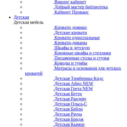
Викинг кабинет
Добрый мастер библиотека
Кабинет Прованс
Детская
Детская мебель
Кровати домики
Детские кровати
Кровати односпальные
Кровати-диваны
Шкафы в детскую
Книжные шкафы и стеллажи
Письменные столы и стулья
Комоды и тумбы
Матрасы и основания для детских
кроватей
Детская Тимберика Кидс
Детская Айно NEW
Детская Грета NEW
Детская Бетти
Детская Рандеву
Детская Ольса-С
Детская Бейли
Детская Рауна
Детская Бридж
Детская Кымор