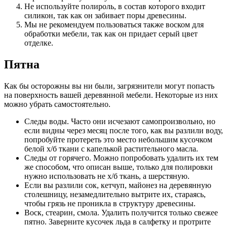
Не используйте полироль, в состав которого входит
силикон, так как он забивает поры древесины.
Мы не рекомендуем пользоваться также воском для
обработки мебели, так как он придает серый цвет
отделке.
Пятна
Как бы осторожны вы ни были, загрязнители могут попасть
на поверхность вашей деревянной мебели. Некоторые из них
можно убрать самостоятельно.
Следы воды. Часто они исчезают самопроизвольно, но
если видны через месяц после того, как вы разлили воду,
попробуйте протереть это место небольшим кусочком
белой х/б ткани с капелькой растительного масла.
Следы от горячего. Можно попробовать удалить их тем
же способом, что описан выше, только для полировки
нужно использовать не х/б ткань, а шерстяную.
Если вы разлили сок, кетчуп, майонез на деревянную
столешницу, незамедлительно вытрите их, стараясь,
чтобы грязь не проникла в структуру древесины.
Воск, стеарин, смола. Удалить получится только свежее
пятно. Заверните кусочек льда в салфетку и протрите