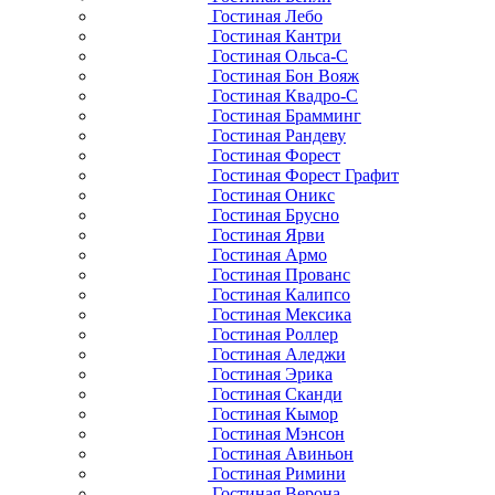
Гостиная Лебо
Гостиная Кантри
Гостиная Ольса-С
Гостиная Бон Вояж
Гостиная Квадро-С
Гостиная Брамминг
Гостиная Рандеву
Гостиная Форест
Гостиная Форест Графит
Гостиная Оникс
Гостиная Брусно
Гостиная Ярви
Гостиная Армо
Гостиная Прованс
Гостиная Калипсо
Гостиная Мексика
Гостиная Роллер
Гостиная Аледжи
Гостиная Эрика
Гостиная Сканди
Гостиная Кымор
Гостиная Мэнсон
Гостиная Авиньон
Гостиная Римини
Гостиная Верона