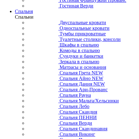
Гостиная Французкий Прованс
Гостиная Верди
Спальня
Спальни
Двуспальные кровати
Односпальные кровати
Тумбы прикроватные
Туалетные столики, консоли
Шкафы в спальню
Комоды в спальню
Сундуки и банкетки
Зеркала в спальню
Матрасы и основания
Спальня Грета NEW
Спальня Айно NEW
Спальня Дания NEW
Спальня Ари-Прованс
Спальня Рауна
Спальня Мальта/Хельсинки
Спальня Лебо
Спальня Скандия
Спальня ПЕННИ
Спальня Верди
Спальня Скандинавия
Спальня Викинг