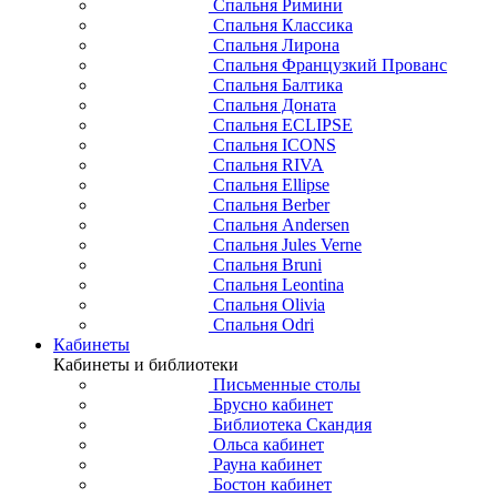
Спальня Римини
Спальня Классика
Спальня Лирона
Спальня Французкий Прованс
Спальня Балтика
Спальня Доната
Спальня ECLIPSE
Спальня ICONS
Спальня RIVA
Спальня Ellipse
Спальня Berber
Спальня Andersen
Спальня Jules Verne
Спальня Bruni
Спальня Leontina
Спальня Olivia
Спальня Odri
Кабинеты
Кабинеты и библиотеки
Письменные столы
Брусно кабинет
Библиотека Скандия
Ольса кабинет
Рауна кабинет
Бостон кабинет