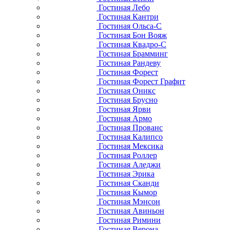
Гостиная Лебо
Гостиная Кантри
Гостиная Ольса-С
Гостиная Бон Вояж
Гостиная Квадро-С
Гостиная Брамминг
Гостиная Рандеву
Гостиная Форест
Гостиная Форест Графит
Гостиная Оникс
Гостиная Брусно
Гостиная Ярви
Гостиная Армо
Гостиная Прованс
Гостиная Калипсо
Гостиная Мексика
Гостиная Роллер
Гостиная Аледжи
Гостиная Эрика
Гостиная Сканди
Гостиная Кымор
Гостиная Мэнсон
Гостиная Авиньон
Гостиная Римини
Гостиная Верона