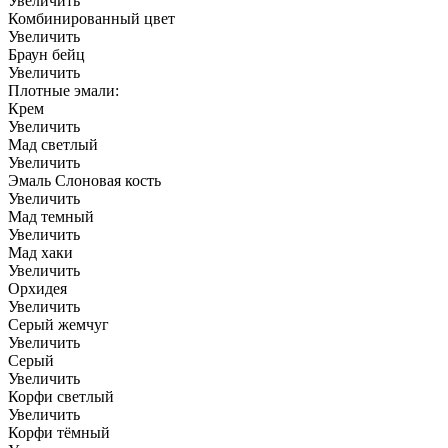
Увеличить
Комбинированный цвет
Увеличить
Браун бейц
Увеличить
Плотные эмали:
Крем
Увеличить
Мад светлый
Увеличить
Эмаль Слоновая кость
Увеличить
Мад темный
Увеличить
Мад хаки
Увеличить
Орхидея
Увеличить
Серый жемчуг
Увеличить
Серый
Увеличить
Корфи светлый
Увеличить
Корфи тёмный