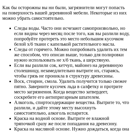
Как бы осторожны вы ни были, загрязнители могут попасть
на поверхность вашей деревянной мебели. Некоторые из них
можно убрать самостоятельно.
Следы воды. Часто они исчезают самопроизвольно, но
если видны через месяц после того, как вы разлили воду,
попробуйте протереть это место небольшим кусочком
белой х/б ткани с капелькой растительного масла.
Следы от горячего. Можно попробовать удалить их тем
же способом, что описан выше, только для полировки
нужно использовать не х/б ткань, а шерстяную.
Если вы разлили сок, кетчуп, майонез на деревянную
столешницу, незамедлительно вытрите их, стараясь,
чтобы грязь не проникла в структуру древесины.
Воск, стеарин, смола. Удалить получится только свежее
пятно. Заверните кусочек льда в салфетку и протрите
место загрязнения. Когда вещество затвердеет,
соскребите его антипригарным шпателем.
Алкоголь, спиртосодержащие вещества. Вытрите то, что
разлили, и дайте этому месту высохнуть
самостоятельно, алкоголь испарится.
Краска на водной основе. Вытрите ее влажной
тряпочкой сразу же после попадания на древесину.
Краска на масляной основе. Нужно дождаться, когда она