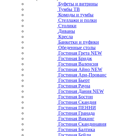
Буфеты и витрины
Тумбы ТВ
Комоды и тумбы
Стеллажи и полки
Столики
Диваны
Кресла
Банкетки и пуфики
Обеденные столы
Гостиная Грета NEW
Гостиная Бридж
Гостиная Валенсия
Гостиная Айно NEW
Гостиная Ари-Прованс
Гостиная Бьерт
Гостиная Рауна
Гостиная Дания NEW
Гостиная Бостон
Гостиная Скандия
Гостиная ПЕННИ
Гостиная Гранада
Гостиная Викинг
Гостиная Скандинавия
Гостиная Балтика
Гостиная Бейли