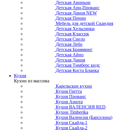
Детская Авиньон
Детская Ари-Прованс
Детская Дания NEW
Детская Пенни
Мебель для детской Скандия
Детская Хельсинки
Детская Классик
Детская Сиело
Детская Лебо
Детская Брамминг
Детская Айно
Детская Дания
Детская Тимберс кидс
Детская Коста Бланка
Кухня
Кухни из массива
Карельские кухни
Кухня Гретта
Кухня Прованс
Кухня Анюта
Кухня ВАЛЕНСИЯ RED
Кухни Timberika
Кухня Валенсия (Барселона)
Кухня Скайда-1
Кухня Скайда-2