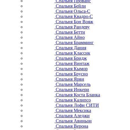
Спальня Прованс
Спальня Бейли
Спальня Ольса-С
Спальня Квадро-С
Спальня Бон Вояж
Спальня Рандеву
Спальня Бетти
Спальня Айно
Спальня Брамминг
Спальня Дания
Спальня Классик
Спальня Бридж
Спальня Винтаж
Спальня Кымор
Спальня Брусно
Спальня Ярви
Спальня Марсель
Спальня Инкери
Спальня Коста Бланка
Спальня Калипсо
Спальня Лофи СИТИ
Спальня Мексика
Спальня Аледжи
Спальня Авиньон
Спальня Верона