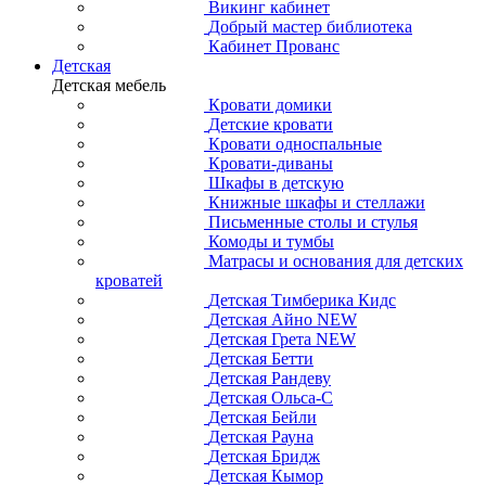
Викинг кабинет
Добрый мастер библиотека
Кабинет Прованс
Детская
Детская мебель
Кровати домики
Детские кровати
Кровати односпальные
Кровати-диваны
Шкафы в детскую
Книжные шкафы и стеллажи
Письменные столы и стулья
Комоды и тумбы
Матрасы и основания для детских
кроватей
Детская Тимберика Кидс
Детская Айно NEW
Детская Грета NEW
Детская Бетти
Детская Рандеву
Детская Ольса-С
Детская Бейли
Детская Рауна
Детская Бридж
Детская Кымор