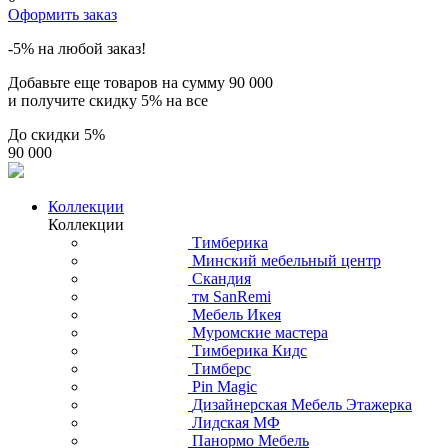
Оформить заказ
-5% на любой заказ!
Добавьте еще товаров на сумму
90 000
и получите скидку
5% на все
До скидки
5%
90 000
Коллекции
Коллекции
Тимберика
Минский мебельный центр
Скандия
тм SanRemi
Мебель Икея
Муромские мастера
Тимберика Кидс
Тимберс
Pin Magic
Дизайнерская Мебель Этажерка
Лидская МФ
Панормо Мебель