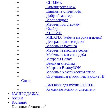
СП ММZ
Армавирская МФ
Диваны в стиле лофт
Добрый мастер
Могилевдрев
Мебель под старину
Скайда
ALETAN
MILANA (мебель из бука и ясеня)
Декоративные изделия
Мебель из ротанга
Мебель из массива сосны
Мебель из массива дуба
Матрасы Lonax
Венская классика
Матрасы BeautySON
Мебель в классическом стиле
Столешницы и комплектующие ПГ
Союз
Вытяжки для кухни ELIKOR
Кухонные мойки и смесители
РАСПРОДАЖА!
Акции
Гостиная
Гостиные (столовые)