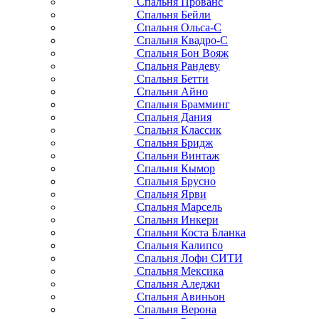
Спальня Прованс
Спальня Бейли
Спальня Ольса-С
Спальня Квадро-С
Спальня Бон Вояж
Спальня Рандеву
Спальня Бетти
Спальня Айно
Спальня Брамминг
Спальня Дания
Спальня Классик
Спальня Бридж
Спальня Винтаж
Спальня Кымор
Спальня Брусно
Спальня Ярви
Спальня Марсель
Спальня Инкери
Спальня Коста Бланка
Спальня Калипсо
Спальня Лофи СИТИ
Спальня Мексика
Спальня Аледжи
Спальня Авиньон
Спальня Верона