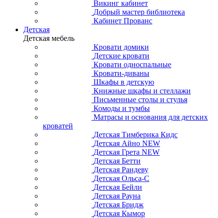
Викинг кабинет
Добрый мастер библиотека
Кабинет Прованс
Детская
Детская мебель
Кровати домики
Детские кровати
Кровати односпальные
Кровати-диваны
Шкафы в детскую
Книжные шкафы и стеллажи
Письменные столы и стулья
Комоды и тумбы
Матрасы и основания для детских
кроватей
Детская Тимберика Кидс
Детская Айно NEW
Детская Грета NEW
Детская Бетти
Детская Рандеву
Детская Ольса-С
Детская Бейли
Детская Рауна
Детская Бридж
Детская Кымор