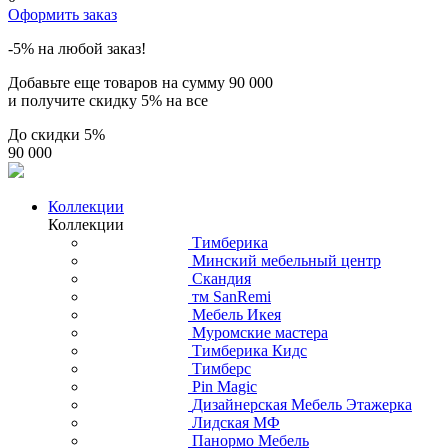
Оформить заказ
-5% на любой заказ!
Добавьте еще товаров на сумму
90 000
и получите скидку
5% на все
До скидки
5%
90 000
Коллекции
Коллекции
Тимберика
Минский мебельный центр
Скандия
тм SanRemi
Мебель Икея
Муромские мастера
Тимберика Кидс
Тимберс
Pin Magic
Дизайнерская Мебель Этажерка
Лидская МФ
Панормо Мебель