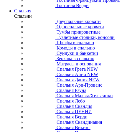
Гостиная Французкий Прованс
Гостиная Верди
Спальня
Спальни
Двуспальные кровати
Односпальные кровати
Тумбы прикроватные
Туалетные столики, консоли
Шкафы в спальню
Комоды в спальню
Сундуки и банкетки
Зеркала в спальню
Матрасы и основания
Спальня Грета NEW
Спальня Айно NEW
Спальня Дания NEW
Спальня Ари-Прованс
Спальня Рауна
Спальня Мальта/Хельсинки
Спальня Лебо
Спальня Скандия
Спальня ПЕННИ
Спальня Верди
Спальня Скандинавия
Спальня Викинг