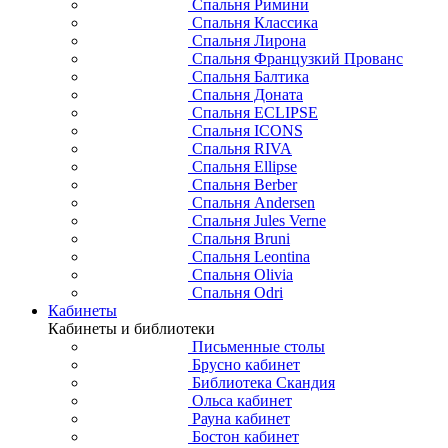
Спальня Римини
Спальня Классика
Спальня Лирона
Спальня Французкий Прованс
Спальня Балтика
Спальня Доната
Спальня ECLIPSE
Спальня ICONS
Спальня RIVA
Спальня Ellipse
Спальня Berber
Спальня Andersen
Спальня Jules Verne
Спальня Bruni
Спальня Leontina
Спальня Olivia
Спальня Odri
Кабинеты
Кабинеты и библиотеки
Письменные столы
Брусно кабинет
Библиотека Скандия
Ольса кабинет
Рауна кабинет
Бостон кабинет