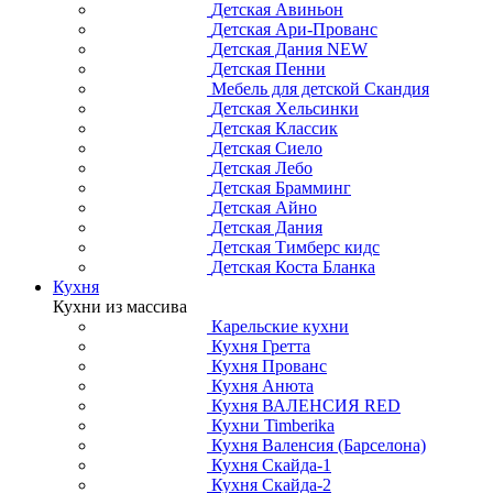
Детская Авиньон
Детская Ари-Прованс
Детская Дания NEW
Детская Пенни
Мебель для детской Скандия
Детская Хельсинки
Детская Классик
Детская Сиело
Детская Лебо
Детская Брамминг
Детская Айно
Детская Дания
Детская Тимберс кидс
Детская Коста Бланка
Кухня
Кухни из массива
Карельские кухни
Кухня Гретта
Кухня Прованс
Кухня Анюта
Кухня ВАЛЕНСИЯ RED
Кухни Timberika
Кухня Валенсия (Барселона)
Кухня Скайда-1
Кухня Скайда-2