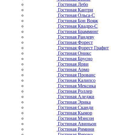
Гостиная Лебо
Гостиная Кантри
Гостиная Ольса-С
Гостиная Бон Вояж
Гостиная Квадро-С
Гостиная Брамминг
Гостиная Рандеву
Гостиная Форест
Гостиная Форест Графит
Гостиная Оникс
Гостиная Брусно
Гостиная Ярви
Гостиная Армо
Гостиная Прованс
Гостиная Калипсо
Гостиная Мексика
Гостиная Роллер
Гостиная Аледжи
Гостиная Эрика
Гостиная Сканди
Гостиная Кымор
Гостиная Мэнсон
Гостиная Авиньон
Гостиная Римини
Гостиная Верона