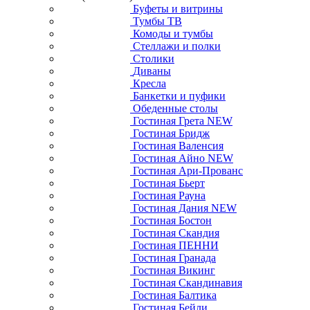
Буфеты и витрины
Тумбы ТВ
Комоды и тумбы
Стеллажи и полки
Столики
Диваны
Кресла
Банкетки и пуфики
Обеденные столы
Гостиная Грета NEW
Гостиная Бридж
Гостиная Валенсия
Гостиная Айно NEW
Гостиная Ари-Прованс
Гостиная Бьерт
Гостиная Рауна
Гостиная Дания NEW
Гостиная Бостон
Гостиная Скандия
Гостиная ПЕННИ
Гостиная Гранада
Гостиная Викинг
Гостиная Скандинавия
Гостиная Балтика
Гостиная Бейли