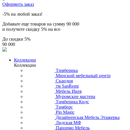
Оформить заказ
-5% на любой заказ!
Добавьте еще товаров на сумму
90 000
и получите скидку
5% на все
До скидки
5%
90 000
Коллекции
Коллекции
Тимберика
Минский мебельный центр
Скандия
тм SanRemi
Мебель Икея
Муромские мастера
Тимберика Кидс
Тимберс
Pin Magic
Дизайнерская Мебель Этажерка
Лидская МФ
Панормо Мебель