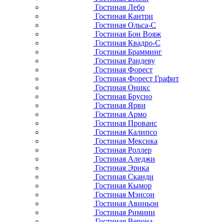
Гостиная Лебо
Гостиная Кантри
Гостиная Ольса-С
Гостиная Бон Вояж
Гостиная Квадро-С
Гостиная Брамминг
Гостиная Рандеву
Гостиная Форест
Гостиная Форест Графит
Гостиная Оникс
Гостиная Брусно
Гостиная Ярви
Гостиная Армо
Гостиная Прованс
Гостиная Калипсо
Гостиная Мексика
Гостиная Роллер
Гостиная Аледжи
Гостиная Эрика
Гостиная Сканди
Гостиная Кымор
Гостиная Мэнсон
Гостиная Авиньон
Гостиная Римини
Гостиная Верона