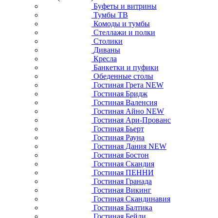
Буфеты и витрины
Тумбы ТВ
Комоды и тумбы
Стеллажи и полки
Столики
Диваны
Кресла
Банкетки и пуфики
Обеденные столы
Гостиная Грета NEW
Гостиная Бридж
Гостиная Валенсия
Гостиная Айно NEW
Гостиная Ари-Прованс
Гостиная Бьерт
Гостиная Рауна
Гостиная Дания NEW
Гостиная Бостон
Гостиная Скандия
Гостиная ПЕННИ
Гостиная Гранада
Гостиная Викинг
Гостиная Скандинавия
Гостиная Балтика
Гостиная Бейли