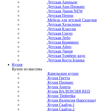
Детская Авиньон
Детская Ари-Прованс
Детская Дания NEW
Детская Пенни
Мебель для детской Скандия
Детская Хельсинки
Детская Классик
Детская Сиело
Детская Лебо
Детская Брамминг
Детская Айно
Детская Дания
Детская Тимберс кидс
Детская Коста Бланка
Кухня
Кухни из массива
Карельские кухни
Кухня Гретта
Кухня Прованс
Кухня Анюта
Кухня ВАЛЕНСИЯ RED
Кухни Timberika
Кухня Валенсия (Барселона)
Кухня Скайда-1
Кухня Скайда-2