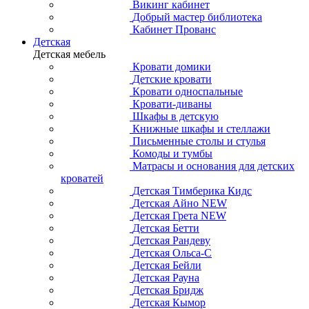
Викинг кабинет
Добрый мастер библиотека
Кабинет Прованс
Детская
Детская мебель
Кровати домики
Детские кровати
Кровати односпальные
Кровати-диваны
Шкафы в детскую
Книжные шкафы и стеллажи
Письменные столы и стулья
Комоды и тумбы
Матрасы и основания для детских
кроватей
Детская Тимберика Кидс
Детская Айно NEW
Детская Грета NEW
Детская Бетти
Детская Рандеву
Детская Ольса-С
Детская Бейли
Детская Рауна
Детская Бридж
Детская Кымор