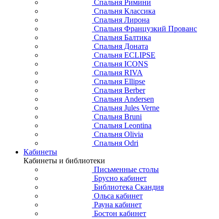
Спальня Римини
Спальня Классика
Спальня Лирона
Спальня Французкий Прованс
Спальня Балтика
Спальня Доната
Спальня ECLIPSE
Спальня ICONS
Спальня RIVA
Спальня Ellipse
Спальня Berber
Спальня Andersen
Спальня Jules Verne
Спальня Bruni
Спальня Leontina
Спальня Olivia
Спальня Odri
Кабинеты
Кабинеты и библиотеки
Письменные столы
Брусно кабинет
Библиотека Скандия
Ольса кабинет
Рауна кабинет
Бостон кабинет