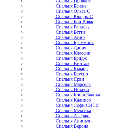
Спальня Прованс
Спальня Бейли
Спальня Ольса-С
Спальня Квадро-С
Спальня Бон Вояж
Спальня Рандеву
Спальня Бетти
Спальня Айно
Спальня Брамминг
Спальня Дания
Спальня Классик
Спальня Бридж
Спальня Винтаж
Спальня Кымор
Спальня Брусно
Спальня Ярви
Спальня Марсель
Спальня Инкери
Спальня Коста Бланка
Спальня Калипсо
Спальня Лофи СИТИ
Спальня Мексика
Спальня Аледжи
Спальня Авиньон
Спальня Верона