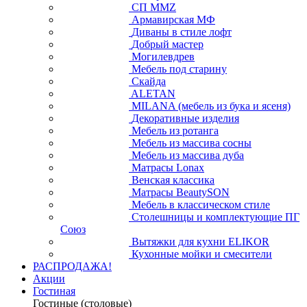
СП ММZ
Армавирская МФ
Диваны в стиле лофт
Добрый мастер
Могилевдрев
Мебель под старину
Скайда
ALETAN
MILANA (мебель из бука и ясеня)
Декоративные изделия
Мебель из ротанга
Мебель из массива сосны
Мебель из массива дуба
Матрасы Lonax
Венская классика
Матрасы BeautySON
Мебель в классическом стиле
Столешницы и комплектующие ПГ
Союз
Вытяжки для кухни ELIKOR
Кухонные мойки и смесители
РАСПРОДАЖА!
Акции
Гостиная
Гостиные (столовые)