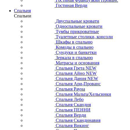
Гостиная Французкий Прованс
Гостиная Верди
Спальня
Спальни
Двуспальные кровати
Односпальные кровати
Тумбы прикроватные
Туалетные столики, консоли
Шкафы в спальню
Комоды в спальню
Сундуки и банкетки
Зеркала в спальню
Матрасы и основания
Спальня Грета NEW
Спальня Айно NEW
Спальня Дания NEW
Спальня Ари-Прованс
Спальня Рауна
Спальня Мальта/Хельсинки
Спальня Лебо
Спальня Скандия
Спальня ПЕННИ
Спальня Верди
Спальня Скандинавия
Спальня Викинг