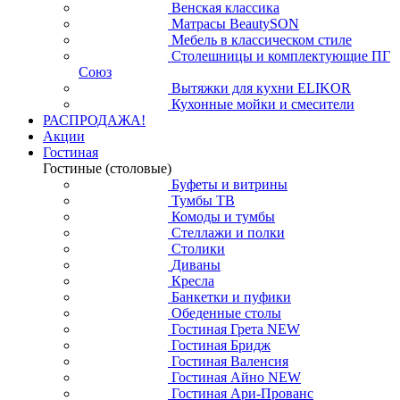
Венская классика
Матрасы BeautySON
Мебель в классическом стиле
Столешницы и комплектующие ПГ
Союз
Вытяжки для кухни ELIKOR
Кухонные мойки и смесители
РАСПРОДАЖА!
Акции
Гостиная
Гостиные (столовые)
Буфеты и витрины
Тумбы ТВ
Комоды и тумбы
Стеллажи и полки
Столики
Диваны
Кресла
Банкетки и пуфики
Обеденные столы
Гостиная Грета NEW
Гостиная Бридж
Гостиная Валенсия
Гостиная Айно NEW
Гостиная Ари-Прованс