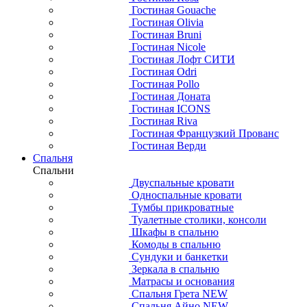
Гостиная Gouache
Гостиная Olivia
Гостиная Bruni
Гостиная Nicole
Гостиная Лофт СИТИ
Гостиная Odri
Гостиная Pollo
Гостиная Доната
Гостиная ICONS
Гостиная Riva
Гостиная Французкий Прованс
Гостиная Верди
Спальня
Спальни
Двуспальные кровати
Односпальные кровати
Тумбы прикроватные
Туалетные столики, консоли
Шкафы в спальню
Комоды в спальню
Сундуки и банкетки
Зеркала в спальню
Матрасы и основания
Спальня Грета NEW
Спальня Айно NEW