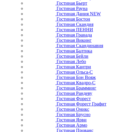
Гостиная Бьерт
Гостиная Рауна
Гостиная Дания NEW
Гостиная Бостон
Гостиная Скандия
Гостиная ПЕННИ
Гостиная Гранада
Гостиная Викинг
Гостиная Скандинавия
Гостиная Балтика
Гостиная Бейли
Гостиная Лебо
Гостиная Кантри
Гостиная Ольса-С
Гостиная Бон Вояж
Гостиная Квадро-С
Гостиная Брамминг
Гостиная Рандеву
Гостиная Форест
Гостиная Форест Графит
Гостиная Оникс
Гостиная Брусно
Гостиная Ярви
Гостиная Армо
Гостиная Прованс