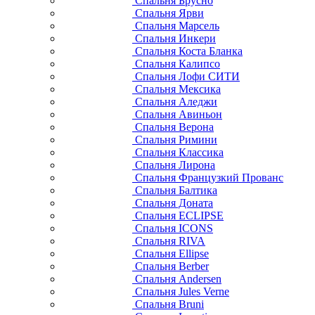
Спальня Брусно
Спальня Ярви
Спальня Марсель
Спальня Инкери
Спальня Коста Бланка
Спальня Калипсо
Спальня Лофи СИТИ
Спальня Мексика
Спальня Аледжи
Спальня Авиньон
Спальня Верона
Спальня Римини
Спальня Классика
Спальня Лирона
Спальня Французкий Прованс
Спальня Балтика
Спальня Доната
Спальня ECLIPSE
Спальня ICONS
Спальня RIVA
Спальня Ellipse
Спальня Berber
Спальня Andersen
Спальня Jules Verne
Спальня Bruni