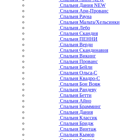
Спальня Дания NEW
Спальня Ари-Прованс
Спальня Рауна
Спальня Мальта/Хельсинки
Спальня Лебо
Спальня Скандия
Спальня ПЕННИ
Спальня Верди
Спальня Скандинавия
Спальня Викинг
Спальня Прованс
Спальня Бейли
Спальня Ольса-С
Спальня Квадро-С
Спальня Бон Вояж
Спальня Рандеву
Спальня Бетти
Спальня Айно
Спальня Брамминг
Спальня Дания
Спальня Классик
Спальня Бридж
Спальня Винтаж
Спальня Кымор