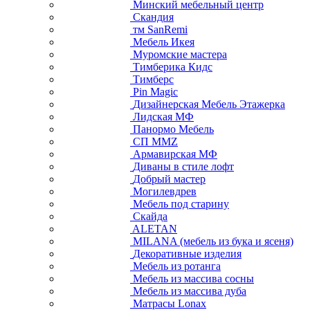
Минский мебельный центр
Скандия
тм SanRemi
Мебель Икея
Муромские мастера
Тимберика Кидс
Тимберс
Pin Magic
Дизайнерская Мебель Этажерка
Лидская МФ
Панормо Мебель
СП ММZ
Армавирская МФ
Диваны в стиле лофт
Добрый мастер
Могилевдрев
Мебель под старину
Скайда
ALETAN
MILANA (мебель из бука и ясеня)
Декоративные изделия
Мебель из ротанга
Мебель из массива сосны
Мебель из массива дуба
Матрасы Lonax