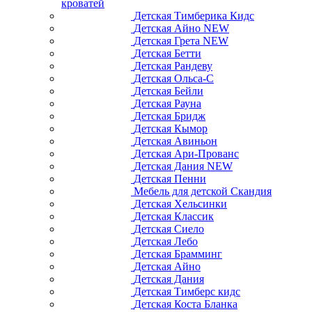
кроватей
Детская Тимберика Кидс
Детская Айно NEW
Детская Грета NEW
Детская Бетти
Детская Рандеву
Детская Ольса-С
Детская Бейли
Детская Рауна
Детская Бридж
Детская Кымор
Детская Авиньон
Детская Ари-Прованс
Детская Дания NEW
Детская Пенни
Мебель для детской Скандия
Детская Хельсинки
Детская Классик
Детская Сиело
Детская Лебо
Детская Брамминг
Детская Айно
Детская Дания
Детская Тимберс кидс
Детская Коста Бланка