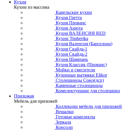
Кухня
Кухни из массива
Карельские кухни
Кухня Гретта
Кухня Прованс
Кухня Анюта
Кухня ВАЛЕНСИЯ RED
Кухни Timberika
Кухня Валенсия (Барселона)
Кухня Скайда-1
Кухня Скайда-2
Кухня Шампань
Кухня Классик (Прованс)
Мойки и смесители
Кухонные вытяжки Elikor
Столешницы Союз(дсп)
Каменные столешницы
Комплектующие для столешниц
Прихожая
Мебель для прихожей
Коллекции мебели для прихожей
Вешалки
Готовые комплекты
Зеркала
Консоли