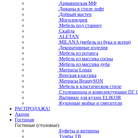
Армавирская МФ
Диваны в стиле лофт
Добрый мастер
Могилевдрев
Мебель под старину
Скайда
ALETAN
MILANA (мебель из бука и ясеня)
Декоративные изделия
Мебель из ротанга
Мебель из массива сосны
Мебель из массива дуба
Матрасы Lonax
Венская классика
Матрасы BeautySON
Мебель в классическом стиле
Столешницы и комплектующие ПГ 
Вытяжки для кухни ELIKOR
Кухонные мойки и смесители
РАСПРОДАЖА!
Акции
Гостиная
Гостиные (столовые)
Буфеты и витрины
Тумбы ТВ