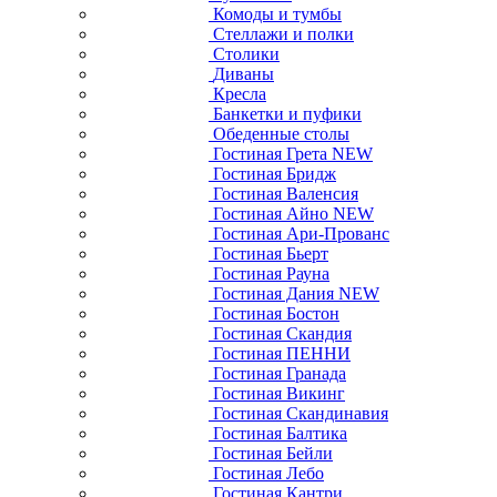
Комоды и тумбы
Стеллажи и полки
Столики
Диваны
Кресла
Банкетки и пуфики
Обеденные столы
Гостиная Грета NEW
Гостиная Бридж
Гостиная Валенсия
Гостиная Айно NEW
Гостиная Ари-Прованс
Гостиная Бьерт
Гостиная Рауна
Гостиная Дания NEW
Гостиная Бостон
Гостиная Скандия
Гостиная ПЕННИ
Гостиная Гранада
Гостиная Викинг
Гостиная Скандинавия
Гостиная Балтика
Гостиная Бейли
Гостиная Лебо
Гостиная Кантри