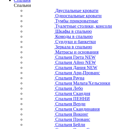
Спальня
Спальни
Двуспальные кровати
Односпальные кровати
Тумбы прикроватные
Туалетные столики, консоли
Шкафы в спальню
Комоды в спальню
Сундуки и банкетки
Зеркала в спальню
Матрасы и основания
Спальня Грета NEW
Спальня Айно NEW
Спальня Дания NEW
Спальня Ари-Прованс
Спальня Рауна
Спальня Мальта/Хельсинки
Спальня Лебо
Спальня Скандия
Спальня ПЕННИ
Спальня Верди
Спальня Скандинавия
Спальня Викинг
Спальня Прованс
Спальня Бейли