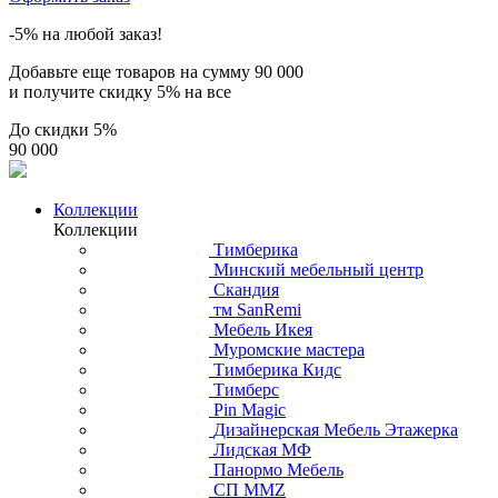
-5% на любой заказ!
Добавьте еще товаров на сумму
90 000
и получите скидку
5% на все
До скидки
5%
90 000
Коллекции
Коллекции
Тимберика
Минский мебельный центр
Скандия
тм SanRemi
Мебель Икея
Муромские мастера
Тимберика Кидс
Тимберс
Pin Magic
Дизайнерская Мебель Этажерка
Лидская МФ
Панормо Мебель
СП ММZ