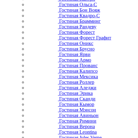
Гостиная Ольса-С
Гостиная Бон Вояж
Гостиная Квадро-С
Гостиная Брамминг
Гостиная Рандеву
Гостиная Форест
Гостиная Форест Графит
Гостиная Оникс
Гостиная Брусно
Гостиная Ярви
Гостиная Армо
Гостиная Прованс
Гостиная Калипсо
Гостиная Мексика
Гостиная Роллер
Гостиная Аледжи
Гостиная Эрика
Гостиная Сканди
Гостиная Кымор
Гостиная Мэнсон
Гостиная Авиньон
Гостиная Римини
Гостиная Верона
Гостиная Leontina
Гостиная Jules Verne