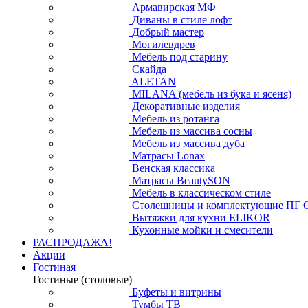
Армавирская МФ
Диваны в стиле лофт
Добрый мастер
Могилевдрев
Мебель под старину
Скайда
ALETAN
MILANA (мебель из бука и ясеня)
Декоративные изделия
Мебель из ротанга
Мебель из массива сосны
Мебель из массива дуба
Матрасы Lonax
Венская классика
Матрасы BeautySON
Мебель в классическом стиле
Столешницы и комплектующие ПГ 
Вытяжки для кухни ELIKOR
Кухонные мойки и смесители
РАСПРОДАЖА!
Акции
Гостиная
Гостиные (столовые)
Буфеты и витрины
Тумбы ТВ