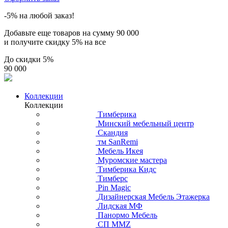
-5% на любой заказ!
Добавьте еще товаров на сумму
90 000
и получите скидку
5% на все
До скидки
5%
90 000
Коллекции
Коллекции
Тимберика
Минский мебельный центр
Скандия
тм SanRemi
Мебель Икея
Муромские мастера
Тимберика Кидс
Тимберс
Pin Magic
Дизайнерская Мебель Этажерка
Лидская МФ
Панормо Мебель
СП ММZ