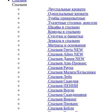
Спальня
Спальни
Двуспальные кровати
Односпальные кровати
Тумбы прикроватные
Туалетные столики, консоли
Шкафы в спальню
Комоды в спальню
Сундуки и банкетки
Зеркала в спальню
Матрасы и основания
Спальня Грета NEW
Спальня Айно NEW
Спальня Дания NEW
Спальня Ари-Прованс
Спальня Рауна
Спальня Мальта/Хельсинки
Спальня Лебо
Спальня Скандия
Спальня ПЕННИ
Спальня Верди
Спальня Скандинавия
Спальня Викинг
Спальня Прованс
Спальня Бейли