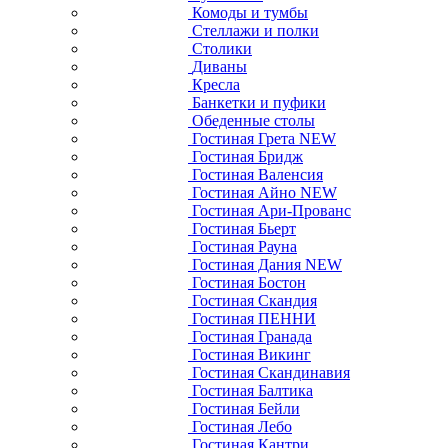
Комоды и тумбы
Стеллажи и полки
Столики
Диваны
Кресла
Банкетки и пуфики
Обеденные столы
Гостиная Грета NEW
Гостиная Бридж
Гостиная Валенсия
Гостиная Айно NEW
Гостиная Ари-Прованс
Гостиная Бьерт
Гостиная Рауна
Гостиная Дания NEW
Гостиная Бостон
Гостиная Скандия
Гостиная ПЕННИ
Гостиная Гранада
Гостиная Викинг
Гостиная Скандинавия
Гостиная Балтика
Гостиная Бейли
Гостиная Лебо
Гостиная Кантри