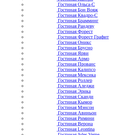
Гостиная Ольса-С
Гостиная Бон Вояж
Гостиная Квадро-С
Гостиная Брамминг
Гостиная Рандеву
Гостиная Форест
Гостиная Форест Графит
Гостиная Оникс
Гостиная Брусно
Гостиная Ярви
Гостиная Армо
Гостиная Прованс
Гостиная Калипсо
Гостиная Мексика
Гостиная Роллер
Гостиная Аледжи
Гостиная Эрика
Гостиная Сканди
Гостиная Кымор
Гостиная Мэнсон
Гостиная Авиньон
Гостиная Римини
Гостиная Верона
Гостиная Leontina
Гостиная Jules Verne