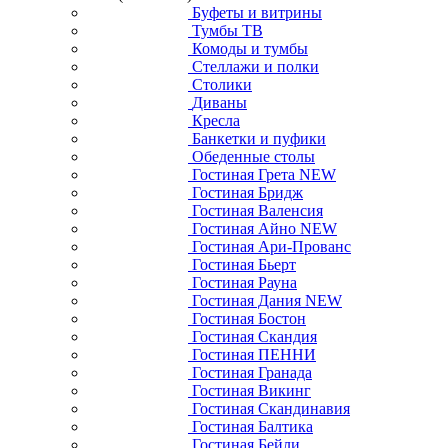
Буфеты и витрины
Тумбы ТВ
Комоды и тумбы
Стеллажи и полки
Столики
Диваны
Кресла
Банкетки и пуфики
Обеденные столы
Гостиная Грета NEW
Гостиная Бридж
Гостиная Валенсия
Гостиная Айно NEW
Гостиная Ари-Прованс
Гостиная Бьерт
Гостиная Рауна
Гостиная Дания NEW
Гостиная Бостон
Гостиная Скандия
Гостиная ПЕННИ
Гостиная Гранада
Гостиная Викинг
Гостиная Скандинавия
Гостиная Балтика
Гостиная Бейли