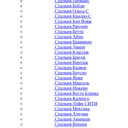
Спальня Прованс
Спальня Бейли
Спальня Ольса-С
Спальня Квадро-С
Спальня Бон Вояж
Спальня Рандеву
Спальня Бетти
Спальня Айно
Спальня Брамминг
Спальня Дания
Спальня Классик
Спальня Бридж
Спальня Винтаж
Спальня Кымор
Спальня Брусно
Спальня Ярви
Спальня Марсель
Спальня Инкери
Спальня Коста Бланка
Спальня Калипсо
Спальня Лофи СИТИ
Спальня Мексика
Спальня Аледжи
Спальня Авиньон
Спальня Верона