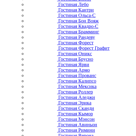
Гостиная Лебо
Гостиная Кантри
Гостиная Ольса-С
Гостиная Бон Вояж
Гостиная Квадро-С
Гостиная Брамминг
Гостиная Рандеву
Гостиная Форест
Гостиная Форест Графит
Гостиная Оникс
Гостиная Брусно
Гостиная Ярви
Гостиная Армо
Гостиная Прованс
Гостиная Калипсо
Гостиная Мексика
Гостиная Роллер
Гостиная Аледжи
Гостиная Эрика
Гостиная Сканди
Гостиная Кымор
Гостиная Мэнсон
Гостиная Авиньон
Гостиная Римини
Гостиная Верона