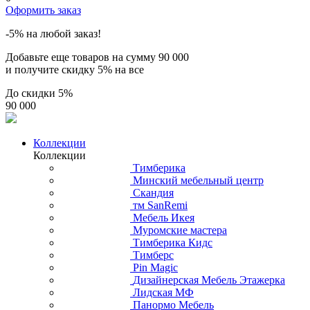
Оформить заказ
-5% на любой заказ!
Добавьте еще товаров на сумму
90 000
и получите скидку
5% на все
До скидки
5%
90 000
Коллекции
Коллекции
Тимберика
Минский мебельный центр
Скандия
тм SanRemi
Мебель Икея
Муромские мастера
Тимберика Кидс
Тимберс
Pin Magic
Дизайнерская Мебель Этажерка
Лидская МФ
Панормо Мебель