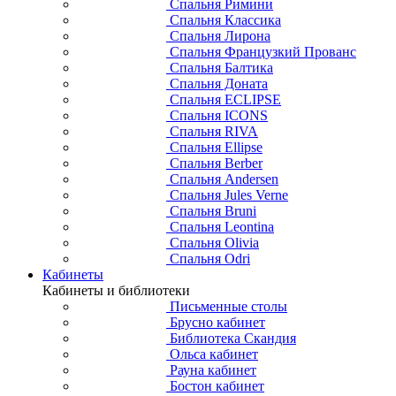
Спальня Римини
Спальня Классика
Спальня Лирона
Спальня Французкий Прованс
Спальня Балтика
Спальня Доната
Спальня ECLIPSE
Спальня ICONS
Спальня RIVA
Спальня Ellipse
Спальня Berber
Спальня Andersen
Спальня Jules Verne
Спальня Bruni
Спальня Leontina
Спальня Olivia
Спальня Odri
Кабинеты
Кабинеты и библиотеки
Письменные столы
Брусно кабинет
Библиотека Скандия
Ольса кабинет
Рауна кабинет
Бостон кабинет