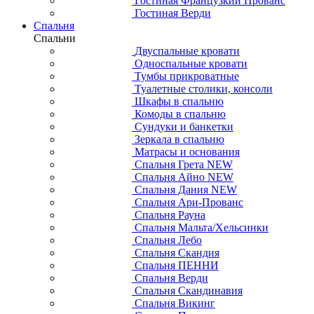
Гостиная Французкий Прованс
Гостиная Верди
Спальня
Спальни
Двуспальные кровати
Односпальные кровати
Тумбы прикроватные
Туалетные столики, консоли
Шкафы в спальню
Комоды в спальню
Сундуки и банкетки
Зеркала в спальню
Матрасы и основания
Спальня Грета NEW
Спальня Айно NEW
Спальня Дания NEW
Спальня Ари-Прованс
Спальня Рауна
Спальня Мальта/Хельсинки
Спальня Лебо
Спальня Скандия
Спальня ПЕННИ
Спальня Верди
Спальня Скандинавия
Спальня Викинг