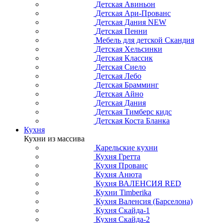
Детская Авиньон
Детская Ари-Прованс
Детская Дания NEW
Детская Пенни
Мебель для детской Скандия
Детская Хельсинки
Детская Классик
Детская Сиело
Детская Лебо
Детская Брамминг
Детская Айно
Детская Дания
Детская Тимберс кидс
Детская Коста Бланка
Кухня
Кухни из массива
Карельские кухни
Кухня Гретта
Кухня Прованс
Кухня Анюта
Кухня ВАЛЕНСИЯ RED
Кухни Timberika
Кухня Валенсия (Барселона)
Кухня Скайда-1
Кухня Скайда-2