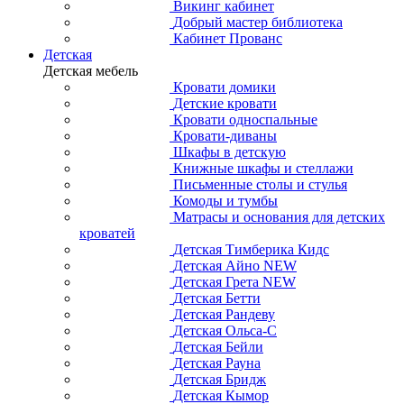
Викинг кабинет
Добрый мастер библиотека
Кабинет Прованс
Детская
Детская мебель
Кровати домики
Детские кровати
Кровати односпальные
Кровати-диваны
Шкафы в детскую
Книжные шкафы и стеллажи
Письменные столы и стулья
Комоды и тумбы
Матрасы и основания для детских
кроватей
Детская Тимберика Кидс
Детская Айно NEW
Детская Грета NEW
Детская Бетти
Детская Рандеву
Детская Ольса-С
Детская Бейли
Детская Рауна
Детская Бридж
Детская Кымор