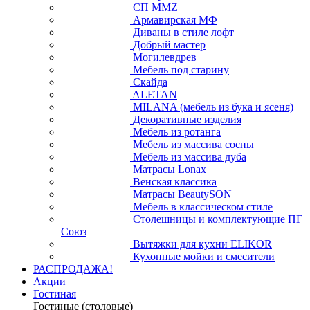
СП ММZ
Армавирская МФ
Диваны в стиле лофт
Добрый мастер
Могилевдрев
Мебель под старину
Скайда
ALETAN
MILANA (мебель из бука и ясеня)
Декоративные изделия
Мебель из ротанга
Мебель из массива сосны
Мебель из массива дуба
Матрасы Lonax
Венская классика
Матрасы BeautySON
Мебель в классическом стиле
Столешницы и комплектующие ПГ
Союз
Вытяжки для кухни ELIKOR
Кухонные мойки и смесители
РАСПРОДАЖА!
Акции
Гостиная
Гостиные (столовые)