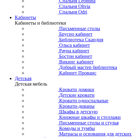
Спальня Leontina
Спальня Olivia
Спальня Odri
Кабинеты
Кабинеты и библиотеки
Письменные столы
Брусно кабинет
Библиотека Скандия
Ольса кабинет
Рауна кабинет
Бостон кабинет
Викинг кабинет
Добрый мастер библиотека
Кабинет Прованс
Детская
Детская мебель
Кровати домики
Детские кровати
Кровати односпальные
Кровати-диваны
Шкафы в детскую
Книжные шкафы и стеллажи
Письменные столы и стулья
Комоды и тумбы
Матрасы и основания для детских