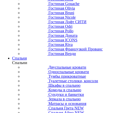
Гостиная Gouache
Гостиная Olivia
Гостиная Bruni
Гостиная Nicole
Гостиная Лофт СИТИ
Гостиная Odri
Гостиная Pollo
Гостиная Доната
Гостиная ICONS
Гостиная Riva
Гостиная Французкий Прованс
Гостиная Верди
Спальня
Спальни
Двуспальные кровати
Односпальные кровати
Тумбы прикроватные
Туалетные столики, консоли
Шкафы в спальню
Комоды в спальню
Сундуки и банкетки
Зеркала в спальню
Матрасы и основания
Спальня Грета NEW
Спальня Айно NEW