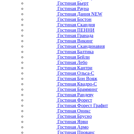
Гостиная Бьерт
Гостиная Рауна
Гостиная Дания NEW
Гостиная Бостон
Гостиная Скандия
Гостиная ПЕННИ
Гостиная Гранада
Гостиная Викинг
Гостиная Скандинавия
Гостиная Балтика
Гостиная Бейли
Гостиная Лебо
Гостиная Кантри
Гостиная Ольса-С
Гостиная Бон Вояж
Гостиная Квадро-С
Гостиная Брамминг
Гостиная Рандеву
Гостиная Форест
Гостиная Форест Графит
Гостиная Оникс
Гостиная Брусно
Гостиная Ярви
Гостиная Армо
Гостиная Прованс