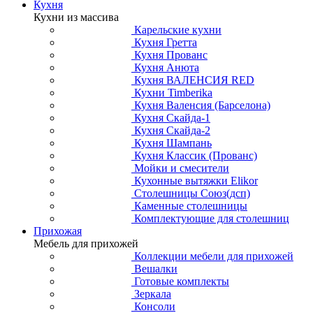
Кухня
Кухни из массива
Карельские кухни
Кухня Гретта
Кухня Прованс
Кухня Анюта
Кухня ВАЛЕНСИЯ RED
Кухни Timberika
Кухня Валенсия (Барселона)
Кухня Скайда-1
Кухня Скайда-2
Кухня Шампань
Кухня Классик (Прованс)
Мойки и смесители
Кухонные вытяжки Elikor
Столешницы Союз(дсп)
Каменные столешницы
Комплектующие для столешниц
Прихожая
Мебель для прихожей
Коллекции мебели для прихожей
Вешалки
Готовые комплекты
Зеркала
Консоли