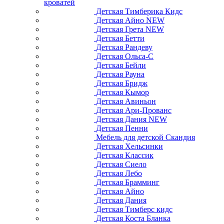
кроватей
Детская Тимберика Кидс
Детская Айно NEW
Детская Грета NEW
Детская Бетти
Детская Рандеву
Детская Ольса-С
Детская Бейли
Детская Рауна
Детская Бридж
Детская Кымор
Детская Авиньон
Детская Ари-Прованс
Детская Дания NEW
Детская Пенни
Мебель для детской Скандия
Детская Хельсинки
Детская Классик
Детская Сиело
Детская Лебо
Детская Брамминг
Детская Айно
Детская Дания
Детская Тимберс кидс
Детская Коста Бланка