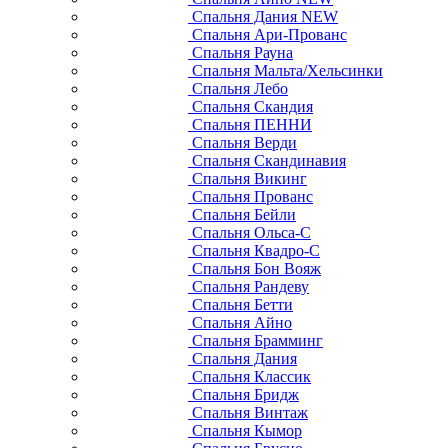
Спальня Дания NEW
Спальня Ари-Прованс
Спальня Рауна
Спальня Мальта/Хельсинки
Спальня Лебо
Спальня Скандия
Спальня ПЕННИ
Спальня Верди
Спальня Скандинавия
Спальня Викинг
Спальня Прованс
Спальня Бейли
Спальня Ольса-С
Спальня Квадро-С
Спальня Бон Вояж
Спальня Рандеву
Спальня Бетти
Спальня Айно
Спальня Брамминг
Спальня Дания
Спальня Классик
Спальня Бридж
Спальня Винтаж
Спальня Кымор