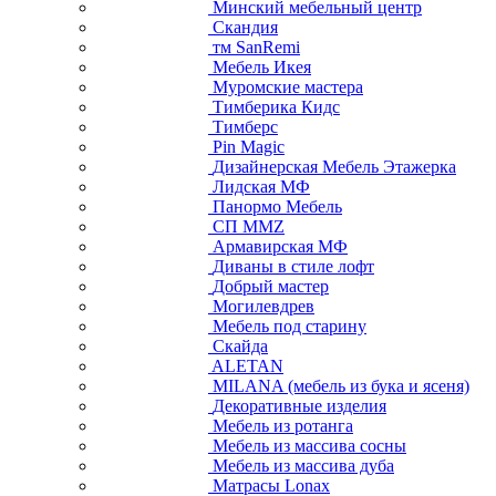
Минский мебельный центр
Скандия
тм SanRemi
Мебель Икея
Муромские мастера
Тимберика Кидс
Тимберс
Pin Magic
Дизайнерская Мебель Этажерка
Лидская МФ
Панормо Мебель
СП ММZ
Армавирская МФ
Диваны в стиле лофт
Добрый мастер
Могилевдрев
Мебель под старину
Скайда
ALETAN
MILANA (мебель из бука и ясеня)
Декоративные изделия
Мебель из ротанга
Мебель из массива сосны
Мебель из массива дуба
Матрасы Lonax