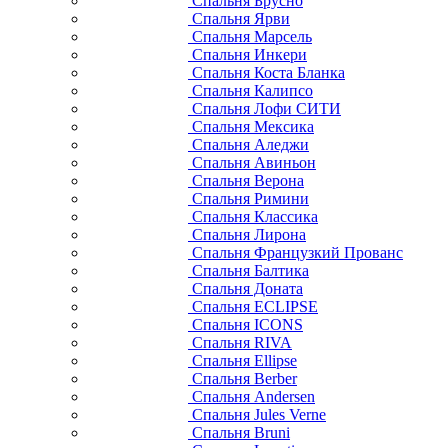
Спальня Брусно
Спальня Ярви
Спальня Марсель
Спальня Инкери
Спальня Коста Бланка
Спальня Калипсо
Спальня Лофи СИТИ
Спальня Мексика
Спальня Аледжи
Спальня Авиньон
Спальня Верона
Спальня Римини
Спальня Классика
Спальня Лирона
Спальня Французкий Прованс
Спальня Балтика
Спальня Доната
Спальня ECLIPSE
Спальня ICONS
Спальня RIVA
Спальня Ellipse
Спальня Berber
Спальня Andersen
Спальня Jules Verne
Спальня Bruni