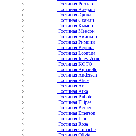
Гостиная Роллер
Гостиная Аледжи
Гостиная Эрика
Гостиная Сканди
Гостиная Кымор
Гостиная Мэнсон
Гостиная Авиньон
Гостиная Римини
Гостиная Верона
Гостиная Leontina
Гостиная Jules Verne
Гостиная KOTO
Гостиная Aquarelle
Гостиная Andersen
Гостиная Alice
Гостиная Art
Гостиная Arka
Гостиная Bubble
Гостиная Ellipse
Гостиная Berber
Гостиная Emerson
Гостиная Line
Гостиная Rosa
Гостиная Gouache
Гостиная Olivia