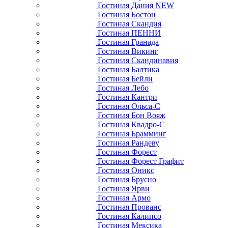
Гостиная Дания NEW
Гостиная Бостон
Гостиная Скандия
Гостиная ПЕННИ
Гостиная Гранада
Гостиная Викинг
Гостиная Скандинавия
Гостиная Балтика
Гостиная Бейли
Гостиная Лебо
Гостиная Кантри
Гостиная Ольса-С
Гостиная Бон Вояж
Гостиная Квадро-С
Гостиная Брамминг
Гостиная Рандеву
Гостиная Форест
Гостиная Форест Графит
Гостиная Оникс
Гостиная Брусно
Гостиная Ярви
Гостиная Армо
Гостиная Прованс
Гостиная Калипсо
Гостиная Мексика