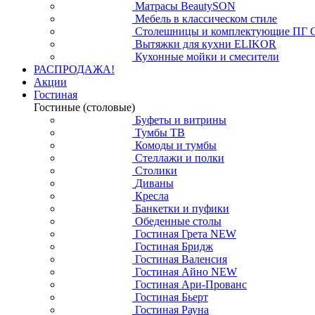
Матрасы BeautySON
Мебель в классическом стиле
Столешницы и комплектующие ПГ 
Вытяжки для кухни ELIKOR
Кухонные мойки и смесители
РАСПРОДАЖА!
Акции
Гостиная
Гостиные (столовые)
Буфеты и витрины
Тумбы ТВ
Комоды и тумбы
Стеллажи и полки
Столики
Диваны
Кресла
Банкетки и пуфики
Обеденные столы
Гостиная Грета NEW
Гостиная Бридж
Гостиная Валенсия
Гостиная Айно NEW
Гостиная Ари-Прованс
Гостиная Бьерт
Гостиная Рауна