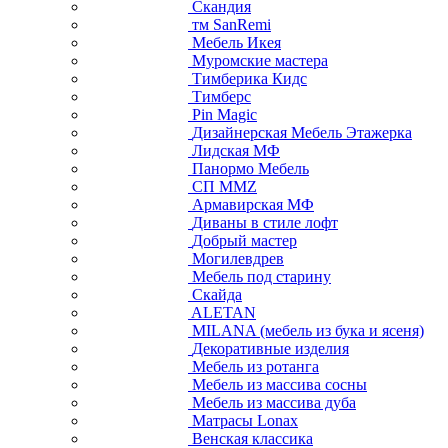
Скандия
тм SanRemi
Мебель Икея
Муромские мастера
Тимберика Кидс
Тимберс
Pin Magic
Дизайнерская Мебель Этажерка
Лидская МФ
Панормо Мебель
СП ММZ
Армавирская МФ
Диваны в стиле лофт
Добрый мастер
Могилевдрев
Мебель под старину
Скайда
ALETAN
MILANA (мебель из бука и ясеня)
Декоративные изделия
Мебель из ротанга
Мебель из массива сосны
Мебель из массива дуба
Матрасы Lonax
Венская классика