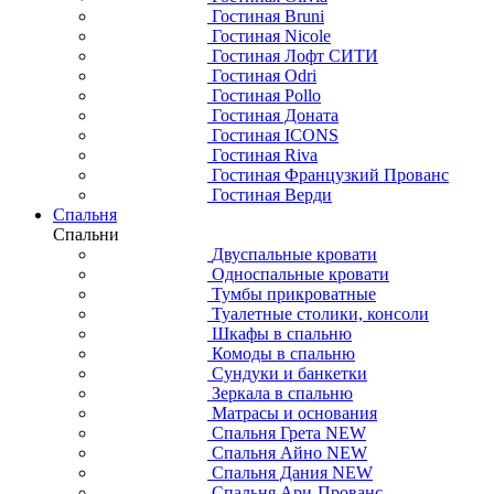
Гостиная Bruni
Гостиная Nicole
Гостиная Лофт СИТИ
Гостиная Odri
Гостиная Pollo
Гостиная Доната
Гостиная ICONS
Гостиная Riva
Гостиная Французкий Прованс
Гостиная Верди
Спальня
Спальни
Двуспальные кровати
Односпальные кровати
Тумбы прикроватные
Туалетные столики, консоли
Шкафы в спальню
Комоды в спальню
Сундуки и банкетки
Зеркала в спальню
Матрасы и основания
Спальня Грета NEW
Спальня Айно NEW
Спальня Дания NEW
Спальня Ари-Прованс