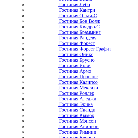
Гостиная Лебо
Гостиная Кантри
Гостиная Ольса-С
Гостиная Бон Вояж
Гостиная Квадро-С
Гостиная Брамминг
Гостиная Рандеву
Гостиная Форест
Гостиная Форест Графит
Гостиная Оникс
Гостиная Брусно
Гостиная Ярви
Гостиная Армо
Гостиная Прованс
Гостиная Калипсо
Гостиная Мексика
Гостиная Роллер
Гостиная Аледжи
Гостиная Эрика
Гостиная Сканди
Гостиная Кымор
Гостиная Мэнсон
Гостиная Авиньон
Гостиная Римини
Гостиная Верона