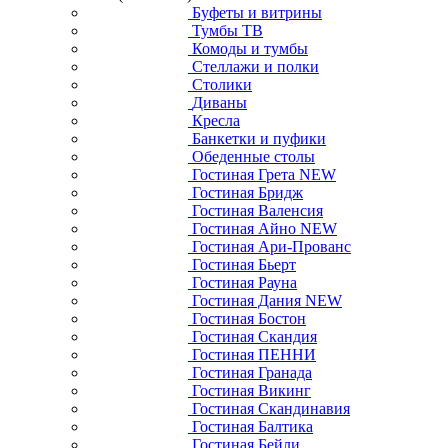
Буфеты и витрины
Тумбы ТВ
Комоды и тумбы
Стеллажи и полки
Столики
Диваны
Кресла
Банкетки и пуфики
Обеденные столы
Гостиная Грета NEW
Гостиная Бридж
Гостиная Валенсия
Гостиная Айно NEW
Гостиная Ари-Прованс
Гостиная Бьерт
Гостиная Рауна
Гостиная Дания NEW
Гостиная Бостон
Гостиная Скандия
Гостиная ПЕННИ
Гостиная Гранада
Гостиная Викинг
Гостиная Скандинавия
Гостиная Балтика
Гостиная Бейли