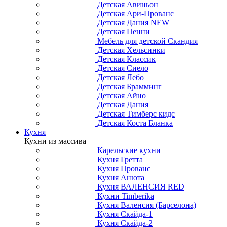
Детская Авиньон
Детская Ари-Прованс
Детская Дания NEW
Детская Пенни
Мебель для детской Скандия
Детская Хельсинки
Детская Классик
Детская Сиело
Детская Лебо
Детская Брамминг
Детская Айно
Детская Дания
Детская Тимберс кидс
Детская Коста Бланка
Кухня
Кухни из массива
Карельские кухни
Кухня Гретта
Кухня Прованс
Кухня Анюта
Кухня ВАЛЕНСИЯ RED
Кухни Timberika
Кухня Валенсия (Барселона)
Кухня Скайда-1
Кухня Скайда-2