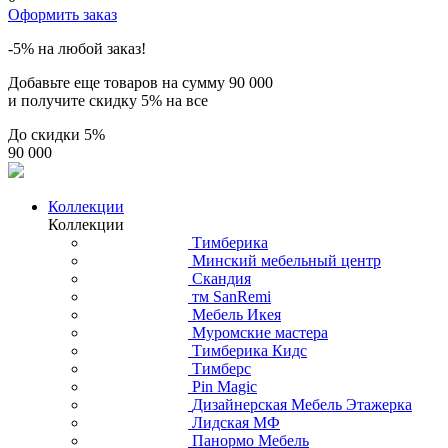
Оформить заказ
-5% на любой заказ!
Добавьте еще товаров на сумму
90 000
и получите скидку
5% на все
До скидки
5%
90 000
Коллекции
Коллекции
Тимберика
Минский мебельный центр
Скандия
тм SanRemi
Мебель Икея
Муромские мастера
Тимберика Кидс
Тимберс
Pin Magic
Дизайнерская Мебель Этажерка
Лидская МФ
Панормо Мебель