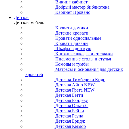
Викинг кабинет
Добрый мастер библиотека
Кабинет Прованс
Детская
Детская мебель
Кровати домики
Детские кровати
Кровати односпальные
Кровати-диваны
Шкафы в детскую
Книжные шкафы и стеллажи
Письменные столы и стулья
Комоды и тумбы
Матрасы и основания для детских
кроватей
Детская Тимберика Кидс
Детская Айно NEW
Детская Грета NEW
Детская Бетти
Детская Рандеву
Детская Ольса-С
Детская Бейли
Детская Рауна
Детская Бридж
Детская Кымор