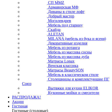
СП ММZ
Армавирская МФ
Диваны в стиле лофт
Добрый мастер
Могилевдрев
Мебель под старину
Скайда
ALETAN
MILANA (мебель из бука и ясеня)
Декоративные изделия
Мебель из ротанга
Мебель из массива сосны
Мебель из массива дуба
Матрасы Lonax
Венская классика
Матрасы BeautySON
Мебель в классическом стиле
Столешницы и комплектующие ПГ
Союз
Вытяжки для кухни ELIKOR
Кухонные мойки и смесители
РАСПРОДАЖА!
Акции
Гостиная
Гостиные (столовые)