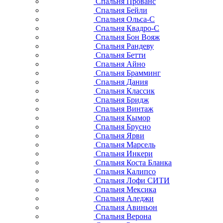
Спальня Прованс
Спальня Бейли
Спальня Ольса-С
Спальня Квадро-С
Спальня Бон Вояж
Спальня Рандеву
Спальня Бетти
Спальня Айно
Спальня Брамминг
Спальня Дания
Спальня Классик
Спальня Бридж
Спальня Винтаж
Спальня Кымор
Спальня Брусно
Спальня Ярви
Спальня Марсель
Спальня Инкери
Спальня Коста Бланка
Спальня Калипсо
Спальня Лофи СИТИ
Спальня Мексика
Спальня Аледжи
Спальня Авиньон
Спальня Верона