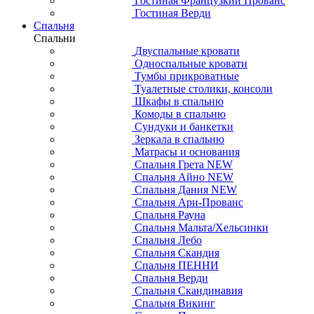
Гостиная Французкий Прованс
Гостиная Верди
Спальня
Спальни
Двуспальные кровати
Односпальные кровати
Тумбы прикроватные
Туалетные столики, консоли
Шкафы в спальню
Комоды в спальню
Сундуки и банкетки
Зеркала в спальню
Матрасы и основания
Спальня Грета NEW
Спальня Айно NEW
Спальня Дания NEW
Спальня Ари-Прованс
Спальня Рауна
Спальня Мальта/Хельсинки
Спальня Лебо
Спальня Скандия
Спальня ПЕННИ
Спальня Верди
Спальня Скандинавия
Спальня Викинг