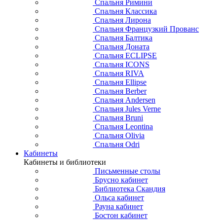
Спальня Римини
Спальня Классика
Спальня Лирона
Спальня Французкий Прованс
Спальня Балтика
Спальня Доната
Спальня ECLIPSE
Спальня ICONS
Спальня RIVA
Спальня Ellipse
Спальня Berber
Спальня Andersen
Спальня Jules Verne
Спальня Bruni
Спальня Leontina
Спальня Olivia
Спальня Odri
Кабинеты
Кабинеты и библиотеки
Письменные столы
Брусно кабинет
Библиотека Скандия
Ольса кабинет
Рауна кабинет
Бостон кабинет