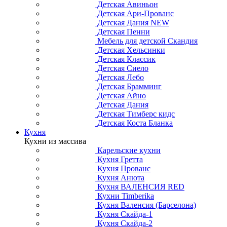
Детская Авиньон
Детская Ари-Прованс
Детская Дания NEW
Детская Пенни
Мебель для детской Скандия
Детская Хельсинки
Детская Классик
Детская Сиело
Детская Лебо
Детская Брамминг
Детская Айно
Детская Дания
Детская Тимберс кидс
Детская Коста Бланка
Кухня
Кухни из массива
Карельские кухни
Кухня Гретта
Кухня Прованс
Кухня Анюта
Кухня ВАЛЕНСИЯ RED
Кухни Timberika
Кухня Валенсия (Барселона)
Кухня Скайда-1
Кухня Скайда-2