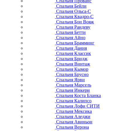
Спальня Прованс
Спальня Бейли
Спальня Ольса-С
Спальня Квадро-С
Спальня Бон Вояж
Спальня Рандеву
Спальня Бетти
Спальня Айно
Спальня Брамминг
Спальня Дания
Спальня Классик
Спальня Бридж
Спальня Винтаж
Спальня Кымор
Спальня Брусно
Спальня Ярви
Спальня Марсель
Спальня Инкери
Спальня Коста Бланка
Спальня Калипсо
Спальня Лофи СИТИ
Спальня Мексика
Спальня Аледжи
Спальня Авиньон
Спальня Верона