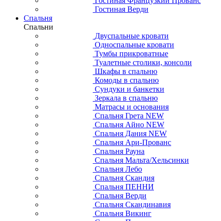
Гостиная Французкий Прованс
Гостиная Верди
Спальня
Спальни
Двуспальные кровати
Односпальные кровати
Тумбы прикроватные
Туалетные столики, консоли
Шкафы в спальню
Комоды в спальню
Сундуки и банкетки
Зеркала в спальню
Матрасы и основания
Спальня Грета NEW
Спальня Айно NEW
Спальня Дания NEW
Спальня Ари-Прованс
Спальня Рауна
Спальня Мальта/Хельсинки
Спальня Лебо
Спальня Скандия
Спальня ПЕННИ
Спальня Верди
Спальня Скандинавия
Спальня Викинг