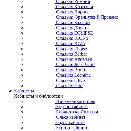
Спальня Римини
Спальня Классика
Спальня Лирона
Спальня Французкий Прованс
Спальня Балтика
Спальня Доната
Спальня ECLIPSE
Спальня ICONS
Спальня RIVA
Спальня Ellipse
Спальня Berber
Спальня Andersen
Спальня Jules Verne
Спальня Bruni
Спальня Leontina
Спальня Olivia
Спальня Odri
Кабинеты
Кабинеты и библиотеки
Письменные столы
Брусно кабинет
Библиотека Скандия
Ольса кабинет
Рауна кабинет
Бостон кабинет