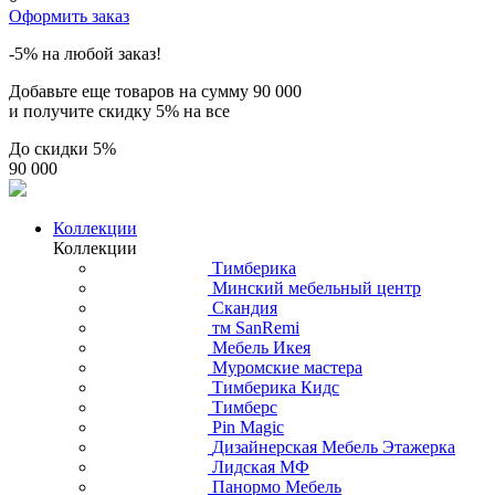
Оформить заказ
-5% на любой заказ!
Добавьте еще товаров на сумму
90 000
и получите скидку
5% на все
До скидки
5%
90 000
Коллекции
Коллекции
Тимберика
Минский мебельный центр
Скандия
тм SanRemi
Мебель Икея
Муромские мастера
Тимберика Кидс
Тимберс
Pin Magic
Дизайнерская Мебель Этажерка
Лидская МФ
Панормо Мебель