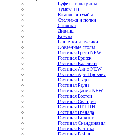
Буфеты и витрины
Тумбы ТВ
Комоды и тумбы
Стеллажи и полки
Столики
Диваны
Кресла
Банкетки и пуфики
Обеденные столы
Гостиная Грета NEW
Гостиная Бридж
Гостиная Валенсия
Гостиная Айно NEW
Гостиная Ари-Прованс
Гостиная Бьерт
Гостиная Рауна
Гостиная Дания NEW
Гостиная Бостон
Гостиная Скандия
Гостиная ПЕННИ
Гостиная Гранада
Гостиная Викинг
Гостиная Скандинавия
Гостиная Балтика
Гостиная Бейли