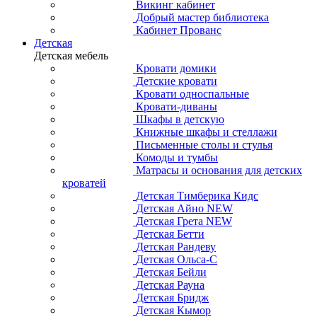
Викинг кабинет
Добрый мастер библиотека
Кабинет Прованс
Детская
Детская мебель
Кровати домики
Детские кровати
Кровати односпальные
Кровати-диваны
Шкафы в детскую
Книжные шкафы и стеллажи
Письменные столы и стулья
Комоды и тумбы
Матрасы и основания для детских
кроватей
Детская Тимберика Кидс
Детская Айно NEW
Детская Грета NEW
Детская Бетти
Детская Рандеву
Детская Ольса-С
Детская Бейли
Детская Рауна
Детская Бридж
Детская Кымор