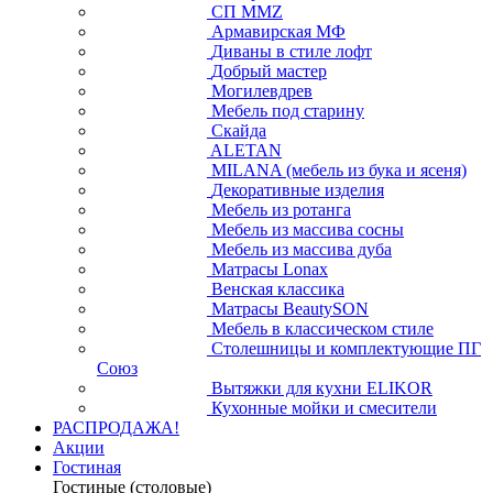
СП ММZ
Армавирская МФ
Диваны в стиле лофт
Добрый мастер
Могилевдрев
Мебель под старину
Скайда
ALETAN
MILANA (мебель из бука и ясеня)
Декоративные изделия
Мебель из ротанга
Мебель из массива сосны
Мебель из массива дуба
Матрасы Lonax
Венская классика
Матрасы BeautySON
Мебель в классическом стиле
Столешницы и комплектующие ПГ
Союз
Вытяжки для кухни ELIKOR
Кухонные мойки и смесители
РАСПРОДАЖА!
Акции
Гостиная
Гостиные (столовые)