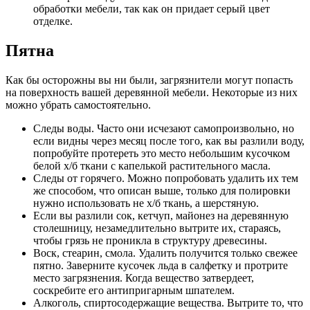
обработки мебели, так как он придает серый цвет
отделке.
Пятна
Как бы осторожны вы ни были, загрязнители могут попасть
на поверхность вашей деревянной мебели. Некоторые из них
можно убрать самостоятельно.
Следы воды. Часто они исчезают самопроизвольно, но
если видны через месяц после того, как вы разлили воду,
попробуйте протереть это место небольшим кусочком
белой х/б ткани с капелькой растительного масла.
Следы от горячего. Можно попробовать удалить их тем
же способом, что описан выше, только для полировки
нужно использовать не х/б ткань, а шерстяную.
Если вы разлили сок, кетчуп, майонез на деревянную
столешницу, незамедлительно вытрите их, стараясь,
чтобы грязь не проникла в структуру древесины.
Воск, стеарин, смола. Удалить получится только свежее
пятно. Заверните кусочек льда в салфетку и протрите
место загрязнения. Когда вещество затвердеет,
соскребите его антипригарным шпателем.
Алкоголь, спиртосодержащие вещества. Вытрите то, что