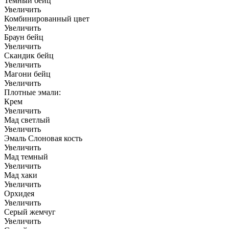
Темный бейц
Увеличить
Комбинированный цвет
Увеличить
Браун бейц
Увеличить
Скандик бейц
Увеличить
Магони бейц
Увеличить
Плотные эмали:
Крем
Увеличить
Мад светлый
Увеличить
Эмаль Слоновая кость
Увеличить
Мад темный
Увеличить
Мад хаки
Увеличить
Орхидея
Увеличить
Серый жемчуг
Увеличить