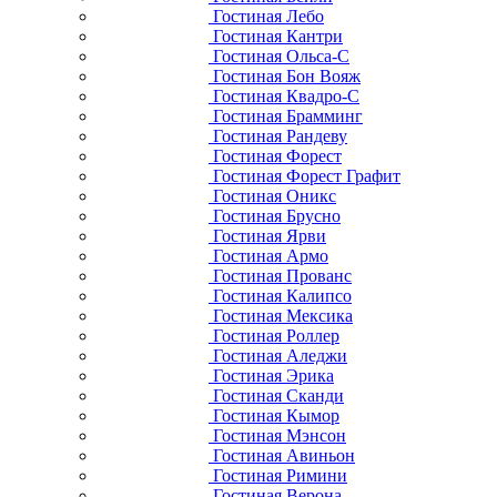
Гостиная Лебо
Гостиная Кантри
Гостиная Ольса-С
Гостиная Бон Вояж
Гостиная Квадро-С
Гостиная Брамминг
Гостиная Рандеву
Гостиная Форест
Гостиная Форест Графит
Гостиная Оникс
Гостиная Брусно
Гостиная Ярви
Гостиная Армо
Гостиная Прованс
Гостиная Калипсо
Гостиная Мексика
Гостиная Роллер
Гостиная Аледжи
Гостиная Эрика
Гостиная Сканди
Гостиная Кымор
Гостиная Мэнсон
Гостиная Авиньон
Гостиная Римини
Гостиная Верона