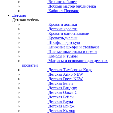
Викинг кабинет
Добрый мастер библиотека
Кабинет Прованс
Детская
Детская мебель
Кровати домики
Детские кровати
Кровати односпальные
Кровати-диваны
Шкафы в детскую
Книжные шкафы и стеллажи
Письменные столы и стулья
Комоды и тумбы
Матрасы и основания для детских
кроватей
Детская Тимберика Кидс
Детская Айно NEW
Детская Грета NEW
Детская Бетти
Детская Рандеву
Детская Ольса-С
Детская Бейли
Детская Рауна
Детская Бридж
Детская Кымор