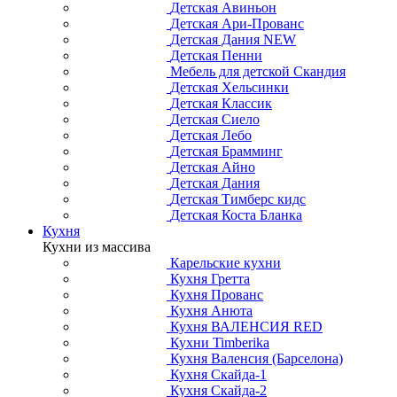
Детская Авиньон
Детская Ари-Прованс
Детская Дания NEW
Детская Пенни
Мебель для детской Скандия
Детская Хельсинки
Детская Классик
Детская Сиело
Детская Лебо
Детская Брамминг
Детская Айно
Детская Дания
Детская Тимберс кидс
Детская Коста Бланка
Кухня
Кухни из массива
Карельские кухни
Кухня Гретта
Кухня Прованс
Кухня Анюта
Кухня ВАЛЕНСИЯ RED
Кухни Timberika
Кухня Валенсия (Барселона)
Кухня Скайда-1
Кухня Скайда-2