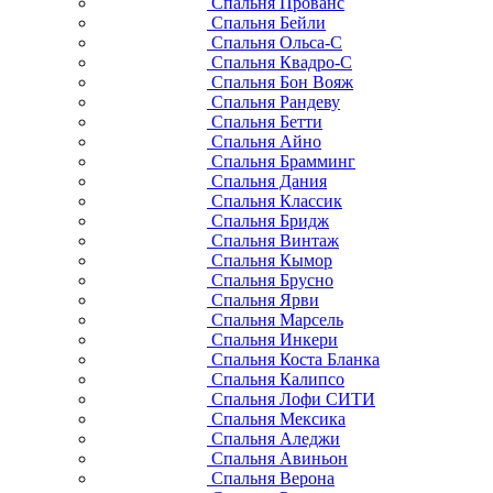
Спальня Прованс
Спальня Бейли
Спальня Ольса-С
Спальня Квадро-С
Спальня Бон Вояж
Спальня Рандеву
Спальня Бетти
Спальня Айно
Спальня Брамминг
Спальня Дания
Спальня Классик
Спальня Бридж
Спальня Винтаж
Спальня Кымор
Спальня Брусно
Спальня Ярви
Спальня Марсель
Спальня Инкери
Спальня Коста Бланка
Спальня Калипсо
Спальня Лофи СИТИ
Спальня Мексика
Спальня Аледжи
Спальня Авиньон
Спальня Верона