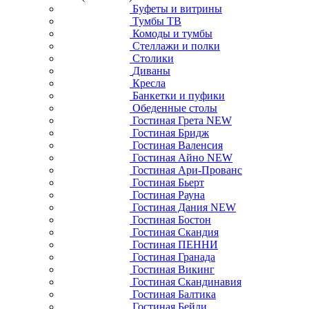
Буфеты и витрины
Тумбы ТВ
Комоды и тумбы
Стеллажи и полки
Столики
Диваны
Кресла
Банкетки и пуфики
Обеденные столы
Гостиная Грета NEW
Гостиная Бридж
Гостиная Валенсия
Гостиная Айно NEW
Гостиная Ари-Прованс
Гостиная Бьерт
Гостиная Рауна
Гостиная Дания NEW
Гостиная Бостон
Гостиная Скандия
Гостиная ПЕННИ
Гостиная Гранада
Гостиная Викинг
Гостиная Скандинавия
Гостиная Балтика
Гостиная Бейли