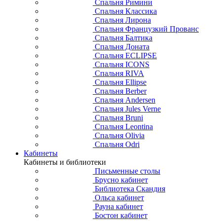
Спальня Римини
Спальня Классика
Спальня Лирона
Спальня Французкий Прованс
Спальня Балтика
Спальня Доната
Спальня ECLIPSE
Спальня ICONS
Спальня RIVA
Спальня Ellipse
Спальня Berber
Спальня Andersen
Спальня Jules Verne
Спальня Bruni
Спальня Leontina
Спальня Olivia
Спальня Odri
Кабинеты
Кабинеты и библиотеки
Письменные столы
Брусно кабинет
Библиотека Скандия
Ольса кабинет
Рауна кабинет
Бостон кабинет