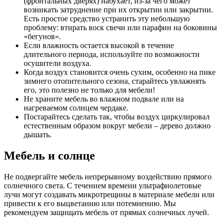
(фронтальных дверях) набухает, из-за чего может
возникать затруднение при их открытии или закрытии.
Есть простое средство устранить эту небольшую
проблему: втирать воск свечи или парафин на боковины
«бегунов».
Если влажность остается высокой в течение
длительного периода, используйте по возможности
осушители воздуха.
Когда воздух становится очень сухим, особенно на пике
зимнего отопительного сезона, старайтесь увлажнять
его, это полезно не только для мебели!
Не храните мебель во влажном подвале или на
нагреваемом солнцем чердаке.
Постарайтесь сделать так, чтобы воздух циркулировал
естественным образом вокруг мебели – дерево должно
дышать.
Мебель и солнце
Не подвергайте мебель непрерывному воздействию прямого
солнечного света. С течением времени ультрафиолетовые
лучи могут создавать микротрещины в материале мебели или
привести к его выцветанию или потемнению. Мы
рекомендуем защищать мебель от прямых солнечных лучей.