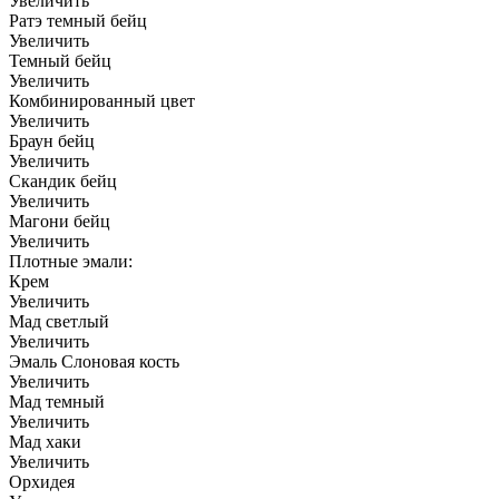
Увеличить
Ратэ темный бейц
Увеличить
Темный бейц
Увеличить
Комбинированный цвет
Увеличить
Браун бейц
Увеличить
Скандик бейц
Увеличить
Магони бейц
Увеличить
Плотные эмали:
Крем
Увеличить
Мад светлый
Увеличить
Эмаль Слоновая кость
Увеличить
Мад темный
Увеличить
Мад хаки
Увеличить
Орхидея