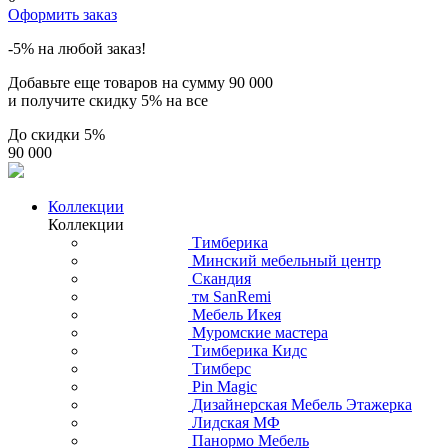
Оформить заказ
-5% на любой заказ!
Добавьте еще товаров на сумму
90 000
и получите скидку
5% на все
До скидки
5%
90 000
Коллекции
Коллекции
Тимберика
Минский мебельный центр
Скандия
тм SanRemi
Мебель Икея
Муромские мастера
Тимберика Кидс
Тимберс
Pin Magic
Дизайнерская Мебель Этажерка
Лидская МФ
Панормо Мебель