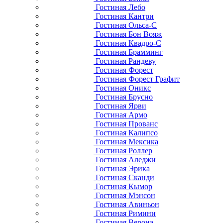
Гостиная Лебо
Гостиная Кантри
Гостиная Ольса-С
Гостиная Бон Вояж
Гостиная Квадро-С
Гостиная Брамминг
Гостиная Рандеву
Гостиная Форест
Гостиная Форест Графит
Гостиная Оникс
Гостиная Брусно
Гостиная Ярви
Гостиная Армо
Гостиная Прованс
Гостиная Калипсо
Гостиная Мексика
Гостиная Роллер
Гостиная Аледжи
Гостиная Эрика
Гостиная Сканди
Гостиная Кымор
Гостиная Мэнсон
Гостиная Авиньон
Гостиная Римини
Гостиная Верона