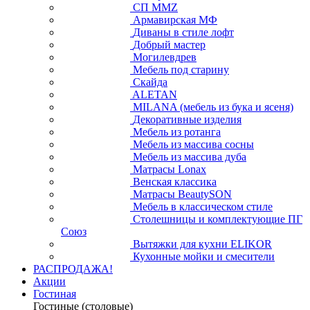
СП ММZ
Армавирская МФ
Диваны в стиле лофт
Добрый мастер
Могилевдрев
Мебель под старину
Скайда
ALETAN
MILANA (мебель из бука и ясеня)
Декоративные изделия
Мебель из ротанга
Мебель из массива сосны
Мебель из массива дуба
Матрасы Lonax
Венская классика
Матрасы BeautySON
Мебель в классическом стиле
Столешницы и комплектующие ПГ
Союз
Вытяжки для кухни ELIKOR
Кухонные мойки и смесители
РАСПРОДАЖА!
Акции
Гостиная
Гостиные (столовые)