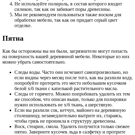
Не используйте полироль, в состав которого входит
силикон, так как он забивает поры древесины.
Мы не рекомендуем пользоваться также воском для
обработки мебели, так как он придает серый цвет
отделке.
Пятна
Как бы осторожны вы ни были, загрязнители могут попасть
на поверхность вашей деревянной мебели. Некоторые из них
можно убрать самостоятельно.
Следы воды. Часто они исчезают самопроизвольно, но
если видны через месяц после того, как вы разлили воду,
попробуйте протереть это место небольшим кусочком
белой х/б ткани с капелькой растительного масла.
Следы от горячего. Можно попробовать удалить их тем
же способом, что описан выше, только для полировки
нужно использовать не х/б ткань, а шерстяную.
Если вы разлили сок, кетчуп, майонез на деревянную
столешницу, незамедлительно вытрите их, стараясь,
чтобы грязь не проникла в структуру древесины.
Воск, стеарин, смола. Удалить получится только свежее
пятно. Заверните кусочек льда в салфетку и протрите