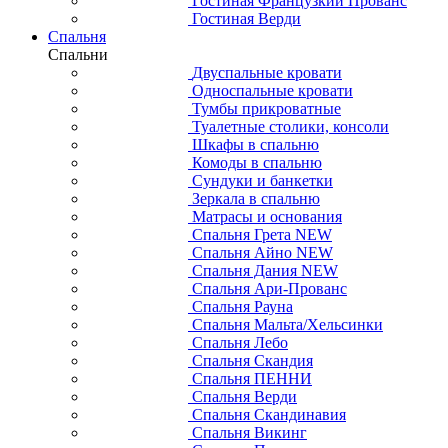
Гостиная Французкий Прованс
Гостиная Верди
Спальня
Спальни
Двуспальные кровати
Односпальные кровати
Тумбы прикроватные
Туалетные столики, консоли
Шкафы в спальню
Комоды в спальню
Сундуки и банкетки
Зеркала в спальню
Матрасы и основания
Спальня Грета NEW
Спальня Айно NEW
Спальня Дания NEW
Спальня Ари-Прованс
Спальня Рауна
Спальня Мальта/Хельсинки
Спальня Лебо
Спальня Скандия
Спальня ПЕННИ
Спальня Верди
Спальня Скандинавия
Спальня Викинг