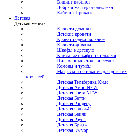
Викинг кабинет
Добрый мастер библиотека
Кабинет Прованс
Детская
Детская мебель
Кровати домики
Детские кровати
Кровати односпальные
Кровати-диваны
Шкафы в детскую
Книжные шкафы и стеллажи
Письменные столы и стулья
Комоды и тумбы
Матрасы и основания для детских
кроватей
Детская Тимберика Кидс
Детская Айно NEW
Детская Грета NEW
Детская Бетти
Детская Рандеву
Детская Ольса-С
Детская Бейли
Детская Рауна
Детская Бридж
Детская Кымор