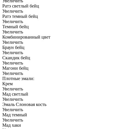
Увеличить
Ратэ светлый бейц
Увеличить
Ратэ темный бейц
Увеличить
Темный бейц
Увеличить
Комбинированный цвет
Увеличить
Браун бейц
Увеличить
Скандик бейц
Увеличить
Магони бейц
Увеличить
Плотные эмали:
Крем
Увеличить
Мад светлый
Увеличить
Эмаль Слоновая кость
Увеличить
Мад темный
Увеличить
Мад хаки