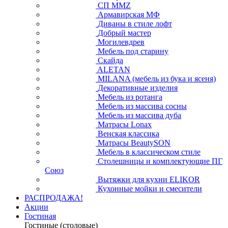
СП ММZ
Армавирская МФ
Диваны в стиле лофт
Добрый мастер
Могилевдрев
Мебель под старину
Скайда
ALETAN
MILANA (мебель из бука и ясеня)
Декоративные изделия
Мебель из ротанга
Мебель из массива сосны
Мебель из массива дуба
Матрасы Lonax
Венская классика
Матрасы BeautySON
Мебель в классическом стиле
Столешницы и комплектующие ПГ
Союз
Вытяжки для кухни ELIKOR
Кухонные мойки и смесители
РАСПРОДАЖА!
Акции
Гостиная
Гостиные (столовые)