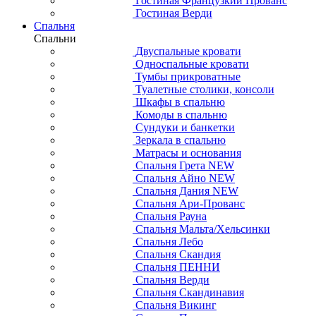
Гостиная Французкий Прованс
Гостиная Верди
Спальня
Спальни
Двуспальные кровати
Односпальные кровати
Тумбы прикроватные
Туалетные столики, консоли
Шкафы в спальню
Комоды в спальню
Сундуки и банкетки
Зеркала в спальню
Матрасы и основания
Спальня Грета NEW
Спальня Айно NEW
Спальня Дания NEW
Спальня Ари-Прованс
Спальня Рауна
Спальня Мальта/Хельсинки
Спальня Лебо
Спальня Скандия
Спальня ПЕННИ
Спальня Верди
Спальня Скандинавия
Спальня Викинг