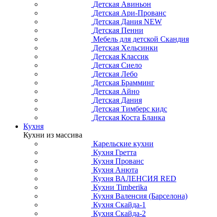
Детская Авиньон
Детская Ари-Прованс
Детская Дания NEW
Детская Пенни
Мебель для детской Скандия
Детская Хельсинки
Детская Классик
Детская Сиело
Детская Лебо
Детская Брамминг
Детская Айно
Детская Дания
Детская Тимберс кидс
Детская Коста Бланка
Кухня
Кухни из массива
Карельские кухни
Кухня Гретта
Кухня Прованс
Кухня Анюта
Кухня ВАЛЕНСИЯ RED
Кухни Timberika
Кухня Валенсия (Барселона)
Кухня Скайда-1
Кухня Скайда-2