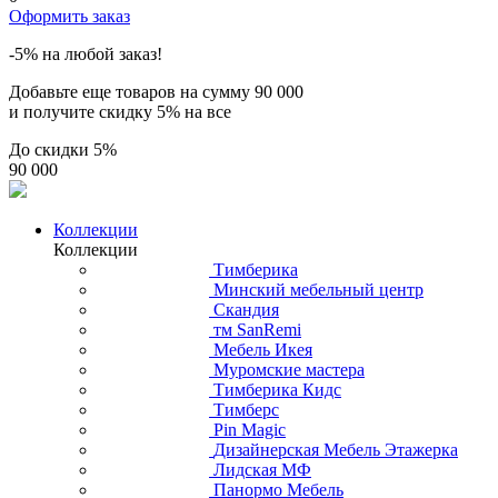
Оформить заказ
-5% на любой заказ!
Добавьте еще товаров на сумму
90 000
и получите скидку
5% на все
До скидки
5%
90 000
Коллекции
Коллекции
Тимберика
Минский мебельный центр
Скандия
тм SanRemi
Мебель Икея
Муромские мастера
Тимберика Кидс
Тимберс
Pin Magic
Дизайнерская Мебель Этажерка
Лидская МФ
Панормо Мебель