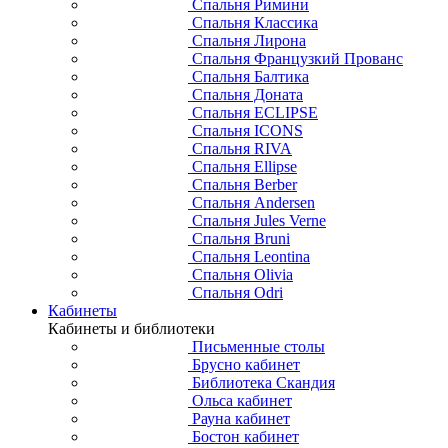
Спальня Римини
Спальня Классика
Спальня Лирона
Спальня Французкий Прованс
Спальня Балтика
Спальня Доната
Спальня ECLIPSE
Спальня ICONS
Спальня RIVA
Спальня Ellipse
Спальня Berber
Спальня Andersen
Спальня Jules Verne
Спальня Bruni
Спальня Leontina
Спальня Olivia
Спальня Odri
Кабинеты
Кабинеты и библиотеки
Письменные столы
Брусно кабинет
Библиотека Скандия
Ольса кабинет
Рауна кабинет
Бостон кабинет