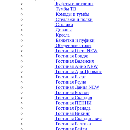
Буфеты и витрины
Тумбы ТВ
Комоды и тумбы
Стеллажи и полки
Столики
Диваны
Кресла
Банкетки и пуфики
Обеденные столы
Гостиная Грета NEW
Гостиная Бридж
Гостиная Валенсия
Гостиная Айно NEW
Гостиная Ари-Прованс
Гостиная Бьерт
Гостиная Рауна
Гостиная Дания NEW
Гостиная Бостон
Гостиная Скандия
Гостиная ПЕННИ
Гостиная Гранада
Гостиная Викинг
Гостиная Скандинавия
Гостиная Балтика
Гостиная Бейли