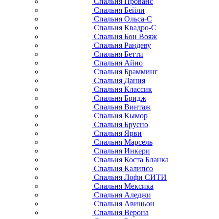
Спальня Прованс
Спальня Бейли
Спальня Ольса-С
Спальня Квадро-С
Спальня Бон Вояж
Спальня Рандеву
Спальня Бетти
Спальня Айно
Спальня Брамминг
Спальня Дания
Спальня Классик
Спальня Бридж
Спальня Винтаж
Спальня Кымор
Спальня Брусно
Спальня Ярви
Спальня Марсель
Спальня Инкери
Спальня Коста Бланка
Спальня Калипсо
Спальня Лофи СИТИ
Спальня Мексика
Спальня Аледжи
Спальня Авиньон
Спальня Верона