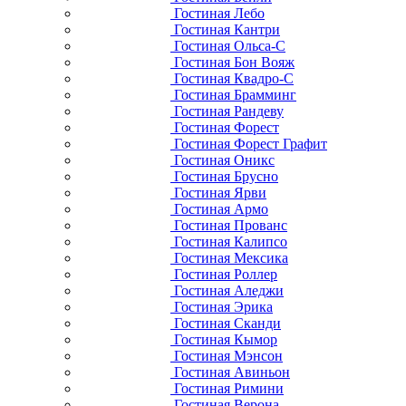
Гостиная Лебо
Гостиная Кантри
Гостиная Ольса-С
Гостиная Бон Вояж
Гостиная Квадро-С
Гостиная Брамминг
Гостиная Рандеву
Гостиная Форест
Гостиная Форест Графит
Гостиная Оникс
Гостиная Брусно
Гостиная Ярви
Гостиная Армо
Гостиная Прованс
Гостиная Калипсо
Гостиная Мексика
Гостиная Роллер
Гостиная Аледжи
Гостиная Эрика
Гостиная Сканди
Гостиная Кымор
Гостиная Мэнсон
Гостиная Авиньон
Гостиная Римини
Гостиная Верона