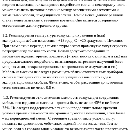
изделия из массива, так как прямое воздействие света на некоторые участки
может вызывать цветовое различие между освещенными элементами и
элементами мебели, находящимися в тени. Тем не менее, данное различие
станет менее заметным с течением времени. Оно является совершенно
естественным для натурального дерева.
1.2. Рекомендуемая температура воздуха при хранении и (или)
эксплуатации мебели из массива - +18 град. С - +25 градусов по Цельсию.
При этом резкие перепады температуры в этом промежутке могут серьезно
повредить изделие или его части. Нельзя допускать попадания на
мебельные изделия горячих предметов (утюги, посуда с кипятком и т.п.) или
продолжительного воздействия вызывающих нагревание излучений (свет
мощных ламп, неэкранизированные микроволновые излучатели и т.п.).
Мебель из массива не следует размещать вблизи отопительных приборов,
сырых и холодных стен во избежание ухудшения внешнего вида и
эксплуатационных свойств. Желательно, чтобы расстояние до источника
тепла составляло не менее 0,8 м.
1.3. Рекомендуемая относительная влажность воздуха для содержания
мебельного изделия из массива – должна быть не менее 45% и не более
75%. Не следует поддерживать в течении продолжительного времени
условия крайней влажности или крайней сухости в помещении, а тем более
– их периодической смены. С течением времени такие условия могут
повлиять на целостность мебельных изделий или их элементов. Тем не
менее, если вы создали такие условия, то рекомендуется часто проветривать