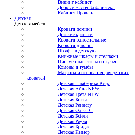
Викинг кабинет
Добрый мастер библиотека
Кабинет Прованс
Детская
Детская мебель
Кровати домики
Детские кровати
Кровати односпальные
Кровати-диваны
Шкафы в детскую
Книжные шкафы и стеллажи
Письменные столы и стулья
Комоды и тумбы
Матрасы и основания для детских
кроватей
Детская Тимберика Кидс
Детская Айно NEW
Детская Грета NEW
Детская Бетти
Детская Рандеву
Детская Ольса-С
Детская Бейли
Детская Рауна
Детская Бридж
Детская Кымор