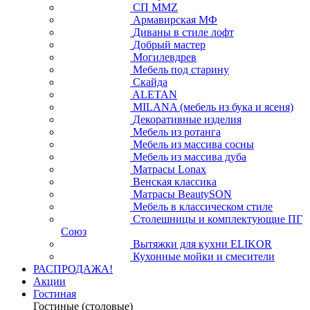
СП ММZ
Армавирская МФ
Диваны в стиле лофт
Добрый мастер
Могилевдрев
Мебель под старину
Скайда
ALETAN
MILANA (мебель из бука и ясеня)
Декоративные изделия
Мебель из ротанга
Мебель из массива сосны
Мебель из массива дуба
Матрасы Lonax
Венская классика
Матрасы BeautySON
Мебель в классическом стиле
Столешницы и комплектующие ПГ
Союз
Вытяжки для кухни ELIKOR
Кухонные мойки и смесители
РАСПРОДАЖА!
Акции
Гостиная
Гостиные (столовые)