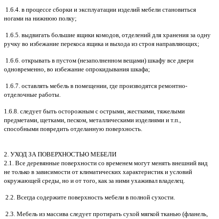
1.6.4. в процессе сборки и эксплуатации изделий мебели становиться
ногами на нижнюю полку;
1.6.5. выдвигать большие ящики комодов, отделений для хранения за одну
ручку во избежание перекоса ящика и выхода из строя направляющих;
1.6.6. открывать в пустом (незаполненном вещами) шкафу все двери
одновременно, во избежание опрокидывания шкафа;
1.6.7. оставлять мебель в помещении, где производятся ремонтно-
отделочные работы.
1.6.8. следует быть осторожным с острыми, жесткими, тяжелыми
предметами, щетками, песком, металлическими изделиями и т.п.,
способными повредить отделанную поверхность.
2. УХОД ЗА ПОВЕРХНОСТЬЮ МЕБЕЛИ
2.1. Все деревянные поверхности со временем могут менять внешний вид
не только в зависимости от климатических характеристик и условий
окружающей среды, но и от того, как за ними ухаживал владелец.
2.2. Всегда содержите поверхность мебели в полной сухости.
2.3. Мебель из массива следует протирать сухой мягкой тканью (фланель,