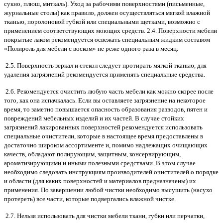
сукно, плюш, миткаль). Уход за рабочими поверхностями (письменные,
журнальные столы) как правило, должен осуществляться мягкой влажной
тканью, поролоновой губкой или специальными щетками, возможно с
применением соответствующих моющих средств. 2.4. Поверхности мебели
покрытые лаком рекомендуется освежать специальным жидким составом
«Полироль для мебели с воском» не реже одного раза в месяц.
2.5. Поверхность зеркал и стекол следует протирать мягкой тканью, для
удаления загрязнений рекомендуется применять специальные средства.
2.6. Рекомендуется очистить любую часть мебели как можно скорее после
того, как она испачкалась. Если вы оставляете загрязнение на некоторое
время, то заметно повышается опасность образования разводов, пятен и
повреждений мебельных изделий и их частей. В случае стойких
загрязнений лакированных поверхностей рекомендуется использовать
специальные очистители, которые в настоящее время предоставлены в
достаточно широком ассортименте и, помимо надлежащих очищающих
качеств, обладают полирующим, защитным, консервирующим,
ароматизирующими и иными полезными средствами. В этом случае
необходимо следовать инструкциям производителей очистителей о порядке
и области (для каких поверхностей и материалов предназначены) их
применения. По завершении любой чистки необходимо высушить (насухо
протереть) все части, которые подвергались влажной чистке.
2.7. Нельзя использовать для чистки мебели ткани, губки или перчатки,