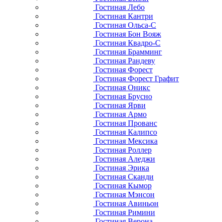
Гостиная Лебо
Гостиная Кантри
Гостиная Ольса-С
Гостиная Бон Вояж
Гостиная Квадро-С
Гостиная Брамминг
Гостиная Рандеву
Гостиная Форест
Гостиная Форест Графит
Гостиная Оникс
Гостиная Брусно
Гостиная Ярви
Гостиная Армо
Гостиная Прованс
Гостиная Калипсо
Гостиная Мексика
Гостиная Роллер
Гостиная Аледжи
Гостиная Эрика
Гостиная Сканди
Гостиная Кымор
Гостиная Мэнсон
Гостиная Авиньон
Гостиная Римини
Гостиная Верона