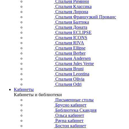
Спальня Римини
Спальня Классика
Спальня Лирона
Спальня Французкий Прованс
Спальня Балтика
Спальня Доната
Спальня ECLIPSE
Спальня ICONS
Спальня RIVA
Спальня Ellipse
Спальня Berber
Спальня Andersen
Спальня Jules Verne
Спальня Bruni
Спальня Leontina
Спальня Olivia
Спальня Odri
Кабинеты
Кабинеты и библиотеки
Письменные столы
Брусно кабинет
Библиотека Скандия
Ольса кабинет
Рауна кабинет
Бостон кабинет