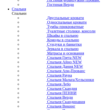
Гостиная Французкий Прованс
Гостиная Верди
Спальня
Спальни
Двуспальные кровати
Односпальные кровати
Тумбы прикроватные
Туалетные столики, консоли
Шкафы в спальню
Комоды в спальню
Сундуки и банкетки
Зеркала в спальню
Матрасы и основания
Спальня Грета NEW
Спальня Айно NEW
Спальня Дания NEW
Спальня Ари-Прованс
Спальня Рауна
Спальня Мальта/Хельсинки
Спальня Лебо
Спальня Скандия
Спальня ПЕННИ
Спальня Верди
Спальня Скандинавия
Спальня Викинг