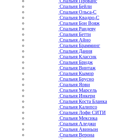
Спальня Прованс
Спальня Бейли
Спальня Ольса-С
Спальня Квадро-С
Спальня Бон Вояж
Спальня Рандеву
Спальня Бетти
Спальня Айно
Спальня Брамминг
Спальня Дания
Спальня Классик
Спальня Бридж
Спальня Винтаж
Спальня Кымор
Спальня Брусно
Спальня Ярви
Спальня Марсель
Спальня Инкери
Спальня Коста Бланка
Спальня Калипсо
Спальня Лофи СИТИ
Спальня Мексика
Спальня Аледжи
Спальня Авиньон
Спальня Верона