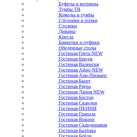
Буфеты и витрины
Тумбы ТВ
Комоды и тумбы
Стеллажи и полки
Столики
Диваны
Кресла
Банкетки и пуфики
Обеденные столы
Гостиная Грета NEW
Гостиная Бридж
Гостиная Валенсия
Гостиная Айно NEW
Гостиная Ари-Прованс
Гостиная Бьерт
Гостиная Рауна
Гостиная Дания NEW
Гостиная Бостон
Гостиная Скандия
Гостиная ПЕННИ
Гостиная Гранада
Гостиная Викинг
Гостиная Скандинавия
Гостиная Балтика
Гостиная Бейли