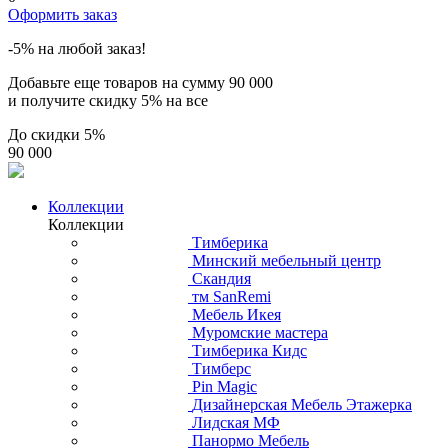
Оформить заказ
-5% на любой заказ!
Добавьте еще товаров на сумму
90 000
и получите скидку
5% на все
До скидки
5%
90 000
Коллекции
Коллекции
Тимберика
Минский мебельный центр
Скандия
тм SanRemi
Мебель Икея
Муромские мастера
Тимберика Кидс
Тимберс
Pin Magic
Дизайнерская Мебель Этажерка
Лидская МФ
Панормо Мебель