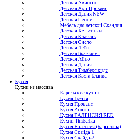
Детская Авиньон
Детская Ари-Прованс
Детская Дания NEW
Детская Пенни
Мебель для детской Скандия
Детская Хельсинки
Детская Классик
Детская Сиело
Детская Лебо
Детская Брамминг
Детская Айно
Детская Дания
Детская Тимберс кидс
Детская Коста Бланка
Кухня
Кухни из массива
Карельские кухни
Кухня Гретта
Кухня Прованс
Кухня Анюта
Кухня ВАЛЕНСИЯ RED
Кухни Timberika
Кухня Валенсия (Барселона)
Кухня Скайда-1
Кухня Скайда-2