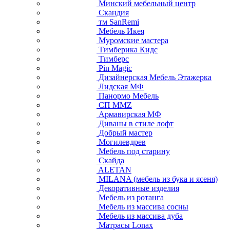
Минский мебельный центр
Скандия
тм SanRemi
Мебель Икея
Муромские мастера
Тимберика Кидс
Тимберс
Pin Magic
Дизайнерская Мебель Этажерка
Лидская МФ
Панормо Мебель
СП ММZ
Армавирская МФ
Диваны в стиле лофт
Добрый мастер
Могилевдрев
Мебель под старину
Скайда
ALETAN
MILANA (мебель из бука и ясеня)
Декоративные изделия
Мебель из ротанга
Мебель из массива сосны
Мебель из массива дуба
Матрасы Lonax