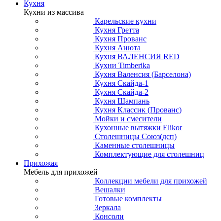
Кухня
Кухни из массива
Карельские кухни
Кухня Гретта
Кухня Прованс
Кухня Анюта
Кухня ВАЛЕНСИЯ RED
Кухни Timberika
Кухня Валенсия (Барселона)
Кухня Скайда-1
Кухня Скайда-2
Кухня Шампань
Кухня Классик (Прованс)
Мойки и смесители
Кухонные вытяжки Elikor
Столешницы Союз(дсп)
Каменные столешницы
Комплектующие для столешниц
Прихожая
Мебель для прихожей
Коллекции мебели для прихожей
Вешалки
Готовые комплекты
Зеркала
Консоли