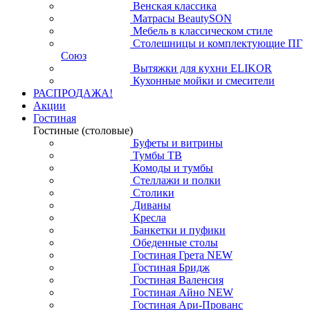
Венская классика
Матрасы BeautySON
Мебель в классическом стиле
Столешницы и комплектующие ПГ
Союз
Вытяжки для кухни ELIKOR
Кухонные мойки и смесители
РАСПРОДАЖА!
Акции
Гостиная
Гостиные (столовые)
Буфеты и витрины
Тумбы ТВ
Комоды и тумбы
Стеллажи и полки
Столики
Диваны
Кресла
Банкетки и пуфики
Обеденные столы
Гостиная Грета NEW
Гостиная Бридж
Гостиная Валенсия
Гостиная Айно NEW
Гостиная Ари-Прованс