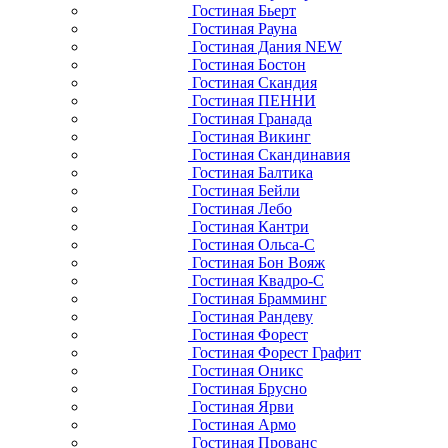
Гостиная Бьерт
Гостиная Рауна
Гостиная Дания NEW
Гостиная Бостон
Гостиная Скандия
Гостиная ПЕННИ
Гостиная Гранада
Гостиная Викинг
Гостиная Скандинавия
Гостиная Балтика
Гостиная Бейли
Гостиная Лебо
Гостиная Кантри
Гостиная Ольса-С
Гостиная Бон Вояж
Гостиная Квадро-С
Гостиная Брамминг
Гостиная Рандеву
Гостиная Форест
Гостиная Форест Графит
Гостиная Оникс
Гостиная Брусно
Гостиная Ярви
Гостиная Армо
Гостиная Прованс