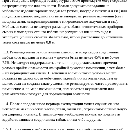
При этом резкие перепады температуры в этом промежутке могут серьезно
повредить изделие или его части. Нельзя допускать попадания на
мебельные изделия горячих предметов (утюги, посуда с кипятком и т.п.) или
продолжительного воздействия вызывающих нагревание излучений (свет
мощных ламп, неэкранизированные микроволновые излучатели и т.п.).
Мебель из массива не следует размещать вблизи отопительных приборов,
сырых и холодных стен во избежание ухудшения внешнего вида и
эксплуатационных свойств. Желательно, чтобы расстояние до источника
тепла составляло не менее 0,8 м.
1.3. Рекомендуемая относительная влажность воздуха для содержания
мебельного изделия из массива – должна быть не менее 45% и не более
75%. Не следует поддерживать в течении продолжительного времени
условия крайней влажности или крайней сухости в помещении, а тем более
– их периодической смены. С течением времени такие условия могут
повлиять на целостность мебельных изделий или их элементов. Тем не
менее, если вы создали такие условия, то рекомендуется часто проветривать
помещение и, по мере возможности, пользоваться осушителями или
увлажнителями воздуха для нормализации влажности.
1.4. После определенного периода эксплуатации может случиться, что
некоторые механические части (петли, замки т.п.) утрачивают оптимальную
регулировку и смазку. В таком случае необходимо аккуратно подтянуть
задействованные в соединениях гайки, винты либо шурупы.
1.5. При наличии в мебели стеклянных поверхностей следует помнить об