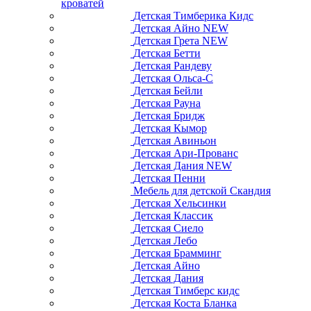
кроватей
Детская Тимберика Кидс
Детская Айно NEW
Детская Грета NEW
Детская Бетти
Детская Рандеву
Детская Ольса-С
Детская Бейли
Детская Рауна
Детская Бридж
Детская Кымор
Детская Авиньон
Детская Ари-Прованс
Детская Дания NEW
Детская Пенни
Мебель для детской Скандия
Детская Хельсинки
Детская Классик
Детская Сиело
Детская Лебо
Детская Брамминг
Детская Айно
Детская Дания
Детская Тимберс кидс
Детская Коста Бланка