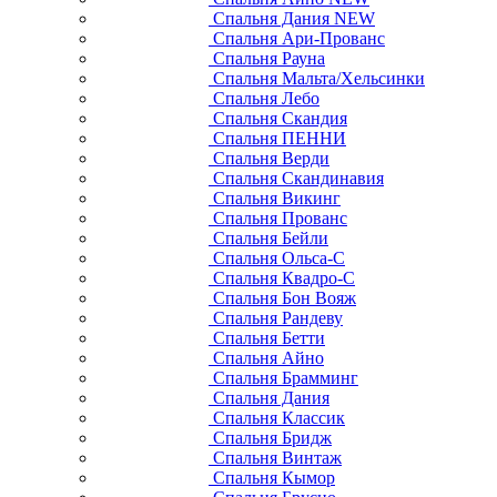
Спальня Дания NEW
Спальня Ари-Прованс
Спальня Рауна
Спальня Мальта/Хельсинки
Спальня Лебо
Спальня Скандия
Спальня ПЕННИ
Спальня Верди
Спальня Скандинавия
Спальня Викинг
Спальня Прованс
Спальня Бейли
Спальня Ольса-С
Спальня Квадро-С
Спальня Бон Вояж
Спальня Рандеву
Спальня Бетти
Спальня Айно
Спальня Брамминг
Спальня Дания
Спальня Классик
Спальня Бридж
Спальня Винтаж
Спальня Кымор