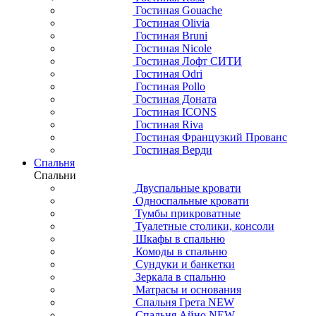
Гостиная Gouache
Гостиная Olivia
Гостиная Bruni
Гостиная Nicole
Гостиная Лофт СИТИ
Гостиная Odri
Гостиная Pollo
Гостиная Доната
Гостиная ICONS
Гостиная Riva
Гостиная Французкий Прованс
Гостиная Верди
Спальня
Спальни
Двуспальные кровати
Односпальные кровати
Тумбы прикроватные
Туалетные столики, консоли
Шкафы в спальню
Комоды в спальню
Сундуки и банкетки
Зеркала в спальню
Матрасы и основания
Спальня Грета NEW
Спальня Айно NEW