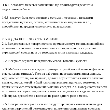
1.6.7. оставлять мебель в помещении, где производятся ремонтно-
отделочные работы.
1.6.8. следует быть осторожным с острыми, жесткими, тяжелыми
предметами, щетками, песком, металлическими изделиями и т.п.,
способными повредить отделанную поверхность.
2. УХОД ЗА ПОВЕРХНОСТЬЮ МЕБЕЛИ
2.1. Все деревянные поверхности со временем могут менять внешний вид
не только в зависимости от климатических характеристик и условий
окружающей среды, но и от того, как за ними ухаживал владелец.
2.2. Всегда содержите поверхность мебели в полной сухости.
2.3. Мебель из массива следует протирать сухой мягкой тканью (фланель,
сукно, плюш, миткаль). Уход за рабочими поверхностями (письменные,
журнальные столы) как правило, должен осуществляться мягкой влажной
тканью, поролоновой губкой или специальными щетками, возможно с
применением соответствующих моющих средств. 2.4. Поверхности мебели
покрытые лаком рекомендуется освежать специальным жидким составом
«Полироль для мебели с воском» не реже одного раза в месяц.
2.5. Поверхность зеркал и стекол следует протирать мягкой тканью, для
удаления загрязнений рекомендуется применять специальные средства.