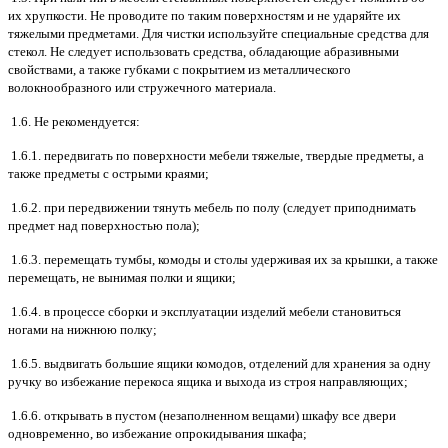
их хрупкости. Не проводите по таким поверхностям и не ударяйте их
тяжелыми предметами. Для чистки используйте специальные средства для
стекол. Не следует использовать средства, обладающие абразивными
свойствами, а также губками с покрытием из металлического
волокнообразного или стружечного материала.
1.6. Не рекомендуется:
1.6.1. передвигать по поверхности мебели тяжелые, твердые предметы, а
также предметы с острыми краями;
1.6.2. при передвижении тянуть мебель по полу (следует приподнимать
предмет над поверхностью пола);
1.6.3. перемещать тумбы, комоды и столы удерживая их за крышки, а также
перемещать, не вынимая полки и ящики;
1.6.4. в процессе сборки и эксплуатации изделий мебели становиться
ногами на нижнюю полку;
1.6.5. выдвигать большие ящики комодов, отделений для хранения за одну
ручку во избежание перекоса ящика и выхода из строя направляющих;
1.6.6. открывать в пустом (незаполненном вещами) шкафу все двери
одновременно, во избежание опрокидывания шкафа;