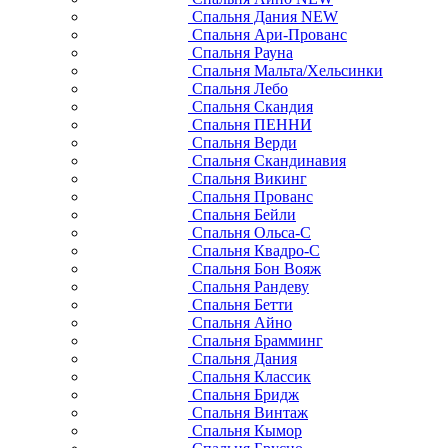
Спальня Дания NEW
Спальня Ари-Прованс
Спальня Рауна
Спальня Мальта/Хельсинки
Спальня Лебо
Спальня Скандия
Спальня ПЕННИ
Спальня Верди
Спальня Скандинавия
Спальня Викинг
Спальня Прованс
Спальня Бейли
Спальня Ольса-С
Спальня Квадро-С
Спальня Бон Вояж
Спальня Рандеву
Спальня Бетти
Спальня Айно
Спальня Брамминг
Спальня Дания
Спальня Классик
Спальня Бридж
Спальня Винтаж
Спальня Кымор