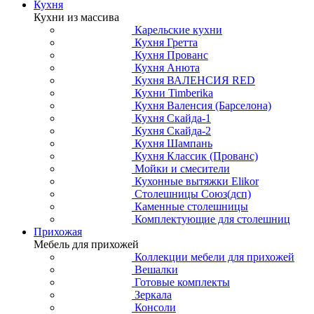
Кухня
Кухни из массива
Карельские кухни
Кухня Гретта
Кухня Прованс
Кухня Анюта
Кухня ВАЛЕНСИЯ RED
Кухни Timberika
Кухня Валенсия (Барселона)
Кухня Скайда-1
Кухня Скайда-2
Кухня Шампань
Кухня Классик (Прованс)
Мойки и смесители
Кухонные вытяжки Elikor
Столешницы Союз(дсп)
Каменные столешницы
Комплектующие для столешниц
Прихожая
Мебель для прихожей
Коллекции мебели для прихожей
Вешалки
Готовые комплекты
Зеркала
Консоли