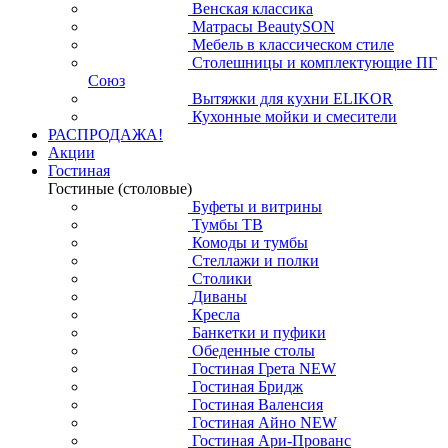
Венская классика
Матрасы BeautySON
Мебель в классическом стиле
Столешницы и комплектующие ПГ
Союз
Вытяжки для кухни ELIKOR
Кухонные мойки и смесители
РАСПРОДАЖА!
Акции
Гостиная
Гостиные (столовые)
Буфеты и витрины
Тумбы ТВ
Комоды и тумбы
Стеллажи и полки
Столики
Диваны
Кресла
Банкетки и пуфики
Обеденные столы
Гостиная Грета NEW
Гостиная Бридж
Гостиная Валенсия
Гостиная Айно NEW
Гостиная Ари-Прованс