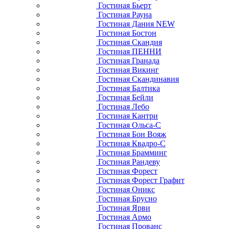
Гостиная Бьерт
Гостиная Рауна
Гостиная Дания NEW
Гостиная Бостон
Гостиная Скандия
Гостиная ПЕННИ
Гостиная Гранада
Гостиная Викинг
Гостиная Скандинавия
Гостиная Балтика
Гостиная Бейли
Гостиная Лебо
Гостиная Кантри
Гостиная Ольса-С
Гостиная Бон Вояж
Гостиная Квадро-С
Гостиная Брамминг
Гостиная Рандеву
Гостиная Форест
Гостиная Форест Графит
Гостиная Оникс
Гостиная Брусно
Гостиная Ярви
Гостиная Армо
Гостиная Прованс