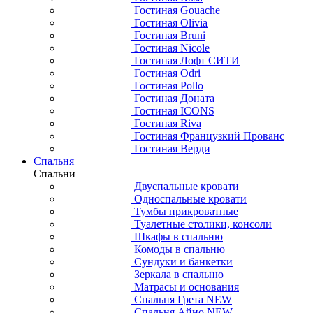
Гостиная Gouache
Гостиная Olivia
Гостиная Bruni
Гостиная Nicole
Гостиная Лофт СИТИ
Гостиная Odri
Гостиная Pollo
Гостиная Доната
Гостиная ICONS
Гостиная Riva
Гостиная Французкий Прованс
Гостиная Верди
Спальня
Спальни
Двуспальные кровати
Односпальные кровати
Тумбы прикроватные
Туалетные столики, консоли
Шкафы в спальню
Комоды в спальню
Сундуки и банкетки
Зеркала в спальню
Матрасы и основания
Спальня Грета NEW
Спальня Айно NEW