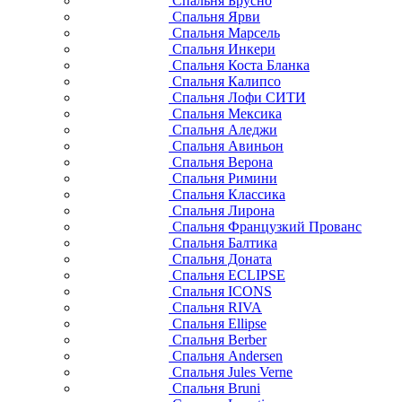
Спальня Брусно
Спальня Ярви
Спальня Марсель
Спальня Инкери
Спальня Коста Бланка
Спальня Калипсо
Спальня Лофи СИТИ
Спальня Мексика
Спальня Аледжи
Спальня Авиньон
Спальня Верона
Спальня Римини
Спальня Классика
Спальня Лирона
Спальня Французкий Прованс
Спальня Балтика
Спальня Доната
Спальня ECLIPSE
Спальня ICONS
Спальня RIVA
Спальня Ellipse
Спальня Berber
Спальня Andersen
Спальня Jules Verne
Спальня Bruni