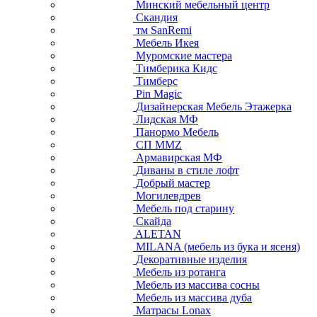
Минский мебельный центр
Скандия
тм SanRemi
Мебель Икея
Муромские мастера
Тимберика Кидс
Тимберс
Pin Magic
Дизайнерская Мебель Этажерка
Лидская МФ
Панормо Мебель
СП ММZ
Армавирская МФ
Диваны в стиле лофт
Добрый мастер
Могилевдрев
Мебель под старину
Скайда
ALETAN
MILANA (мебель из бука и ясеня)
Декоративные изделия
Мебель из ротанга
Мебель из массива сосны
Мебель из массива дуба
Матрасы Lonax