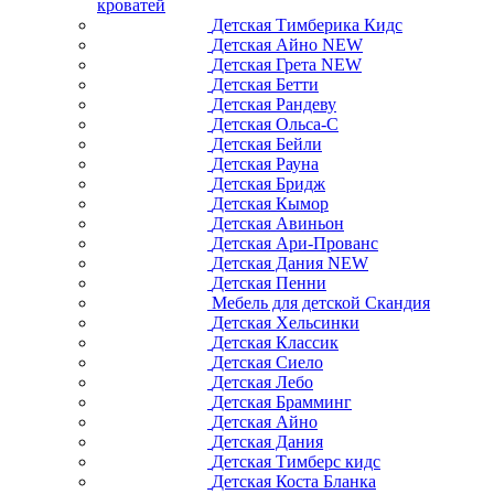
кроватей
Детская Тимберика Кидс
Детская Айно NEW
Детская Грета NEW
Детская Бетти
Детская Рандеву
Детская Ольса-С
Детская Бейли
Детская Рауна
Детская Бридж
Детская Кымор
Детская Авиньон
Детская Ари-Прованс
Детская Дания NEW
Детская Пенни
Мебель для детской Скандия
Детская Хельсинки
Детская Классик
Детская Сиело
Детская Лебо
Детская Брамминг
Детская Айно
Детская Дания
Детская Тимберс кидс
Детская Коста Бланка