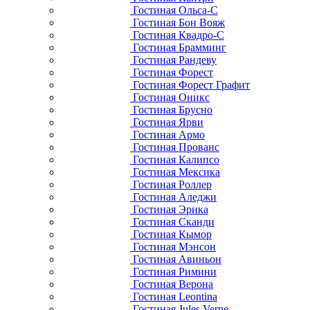
Гостиная Ольса-С
Гостиная Бон Вояж
Гостиная Квадро-С
Гостиная Брамминг
Гостиная Рандеву
Гостиная Форест
Гостиная Форест Графит
Гостиная Оникс
Гостиная Брусно
Гостиная Ярви
Гостиная Армо
Гостиная Прованс
Гостиная Калипсо
Гостиная Мексика
Гостиная Роллер
Гостиная Аледжи
Гостиная Эрика
Гостиная Сканди
Гостиная Кымор
Гостиная Мэнсон
Гостиная Авиньон
Гостиная Римини
Гостиная Верона
Гостиная Leontina
Гостиная Jules Verne