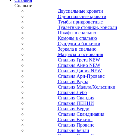
Спальня
Спальни
Двуспальные кровати
Односпальные кровати
Тумбы прикроватные
Туалетные столики, консоли
Шкафы в спальню
Комоды в спальню
Сундуки и банкетки
Зеркала в спальню
Матрасы и основания
Спальня Грета NEW
Спальня Айно NEW
Спальня Дания NEW
Спальня Ари-Прованс
Спальня Рауна
Спальня Мальта/Хельсинки
Спальня Лебо
Спальня Скандия
Спальня ПЕННИ
Спальня Верди
Спальня Скандинавия
Спальня Викинг
Спальня Прованс
Спальня Бейли