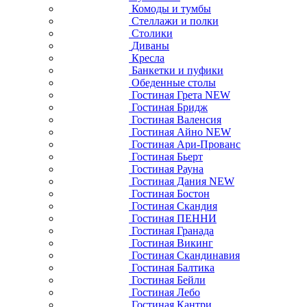
Комоды и тумбы
Стеллажи и полки
Столики
Диваны
Кресла
Банкетки и пуфики
Обеденные столы
Гостиная Грета NEW
Гостиная Бридж
Гостиная Валенсия
Гостиная Айно NEW
Гостиная Ари-Прованс
Гостиная Бьерт
Гостиная Рауна
Гостиная Дания NEW
Гостиная Бостон
Гостиная Скандия
Гостиная ПЕННИ
Гостиная Гранада
Гостиная Викинг
Гостиная Скандинавия
Гостиная Балтика
Гостиная Бейли
Гостиная Лебо
Гостиная Кантри