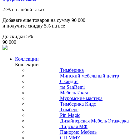
-5% на любой заказ!
Добавьте еще товаров на сумму
90 000
и получите скидку
5% на все
До скидки
5%
90 000
Коллекции
Коллекции
Тимберика
Минский мебельный центр
Скандия
тм SanRemi
Мебель Икея
Муромские мастера
Тимберика Кидс
Тимберс
Pin Magic
Дизайнерская Мебель Этажерка
Лидская МФ
Панормо Мебель
СП ММZ