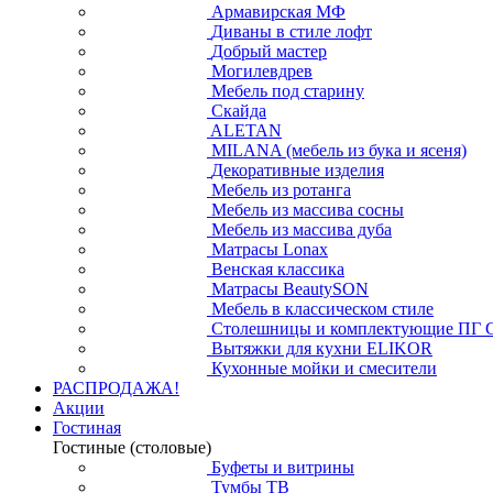
Армавирская МФ
Диваны в стиле лофт
Добрый мастер
Могилевдрев
Мебель под старину
Скайда
ALETAN
MILANA (мебель из бука и ясеня)
Декоративные изделия
Мебель из ротанга
Мебель из массива сосны
Мебель из массива дуба
Матрасы Lonax
Венская классика
Матрасы BeautySON
Мебель в классическом стиле
Столешницы и комплектующие ПГ 
Вытяжки для кухни ELIKOR
Кухонные мойки и смесители
РАСПРОДАЖА!
Акции
Гостиная
Гостиные (столовые)
Буфеты и витрины
Тумбы ТВ