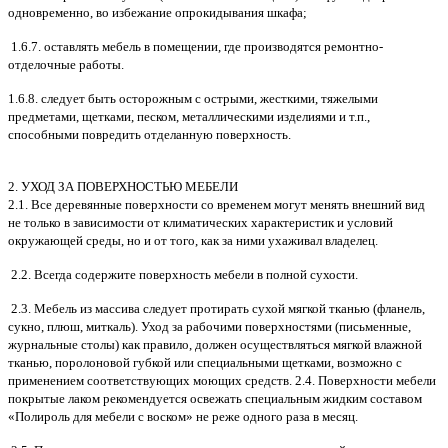
одновременно, во избежание опрокидывания шкафа;
1.6.7. оставлять мебель в помещении, где производятся ремонтно-
отделочные работы.
1.6.8. следует быть осторожным с острыми, жесткими, тяжелыми
предметами, щетками, песком, металлическими изделиями и т.п.,
способными повредить отделанную поверхность.
2. УХОД ЗА ПОВЕРХНОСТЬЮ МЕБЕЛИ
2.1. Все деревянные поверхности со временем могут менять внешний вид
не только в зависимости от климатических характеристик и условий
окружающей среды, но и от того, как за ними ухаживал владелец.
2.2. Всегда содержите поверхность мебели в полной сухости.
2.3. Мебель из массива следует протирать сухой мягкой тканью (фланель,
сукно, плюш, миткаль). Уход за рабочими поверхностями (письменные,
журнальные столы) как правило, должен осуществляться мягкой влажной
тканью, поролоновой губкой или специальными щетками, возможно с
применением соответствующих моющих средств. 2.4. Поверхности мебели
покрытые лаком рекомендуется освежать специальным жидким составом
«Полироль для мебели с воском» не реже одного раза в месяц.