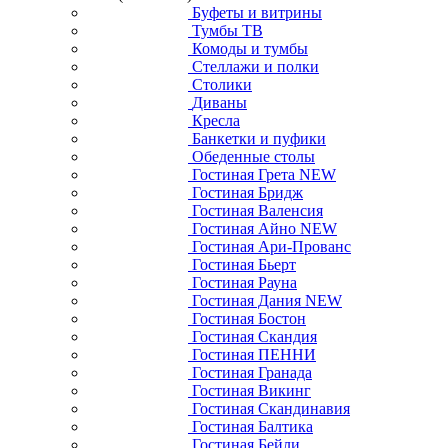
Буфеты и витрины
Тумбы ТВ
Комоды и тумбы
Стеллажи и полки
Столики
Диваны
Кресла
Банкетки и пуфики
Обеденные столы
Гостиная Грета NEW
Гостиная Бридж
Гостиная Валенсия
Гостиная Айно NEW
Гостиная Ари-Прованс
Гостиная Бьерт
Гостиная Рауна
Гостиная Дания NEW
Гостиная Бостон
Гостиная Скандия
Гостиная ПЕННИ
Гостиная Гранада
Гостиная Викинг
Гостиная Скандинавия
Гостиная Балтика
Гостиная Бейли