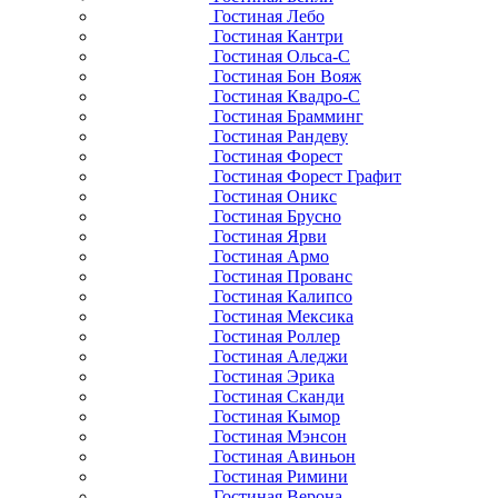
Гостиная Лебо
Гостиная Кантри
Гостиная Ольса-С
Гостиная Бон Вояж
Гостиная Квадро-С
Гостиная Брамминг
Гостиная Рандеву
Гостиная Форест
Гостиная Форест Графит
Гостиная Оникс
Гостиная Брусно
Гостиная Ярви
Гостиная Армо
Гостиная Прованс
Гостиная Калипсо
Гостиная Мексика
Гостиная Роллер
Гостиная Аледжи
Гостиная Эрика
Гостиная Сканди
Гостиная Кымор
Гостиная Мэнсон
Гостиная Авиньон
Гостиная Римини
Гостиная Верона