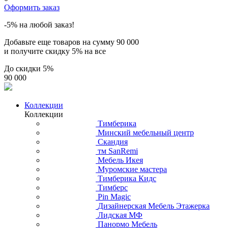
Оформить заказ
-5% на любой заказ!
Добавьте еще товаров на сумму
90 000
и получите скидку
5% на все
До скидки
5%
90 000
Коллекции
Коллекции
Тимберика
Минский мебельный центр
Скандия
тм SanRemi
Мебель Икея
Муромские мастера
Тимберика Кидс
Тимберс
Pin Magic
Дизайнерская Мебель Этажерка
Лидская МФ
Панормо Мебель