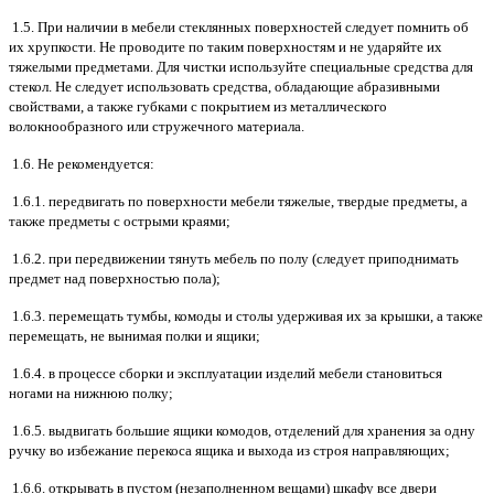
1.5. При наличии в мебели стеклянных поверхностей следует помнить об
их хрупкости. Не проводите по таким поверхностям и не ударяйте их
тяжелыми предметами. Для чистки используйте специальные средства для
стекол. Не следует использовать средства, обладающие абразивными
свойствами, а также губками с покрытием из металлического
волокнообразного или стружечного материала.
1.6. Не рекомендуется:
1.6.1. передвигать по поверхности мебели тяжелые, твердые предметы, а
также предметы с острыми краями;
1.6.2. при передвижении тянуть мебель по полу (следует приподнимать
предмет над поверхностью пола);
1.6.3. перемещать тумбы, комоды и столы удерживая их за крышки, а также
перемещать, не вынимая полки и ящики;
1.6.4. в процессе сборки и эксплуатации изделий мебели становиться
ногами на нижнюю полку;
1.6.5. выдвигать большие ящики комодов, отделений для хранения за одну
ручку во избежание перекоса ящика и выхода из строя направляющих;
1.6.6. открывать в пустом (незаполненном вещами) шкафу все двери