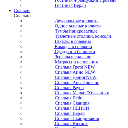
Гостиная Французкий Прованс
Гостиная Верди
Спальня
Спальни
Двуспальные кровати
Односпальные кровати
Тумбы прикроватные
Туалетные столики, консоли
Шкафы в спальню
Комоды в спальню
Сундуки и банкетки
Зеркала в спальню
Матрасы и основания
Спальня Грета NEW
Спальня Айно NEW
Спальня Дания NEW
Спальня Ари-Прованс
Спальня Рауна
Спальня Мальта/Хельсинки
Спальня Лебо
Спальня Скандия
Спальня ПЕННИ
Спальня Верди
Спальня Скандинавия
Спальня Викинг