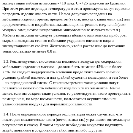
эксплуатации мебели из массива - +18 град. С - +25 градусов по Цельсию.
При этом резкие перепады температуры в этом промежутке могут серьезно
повредить изделие или его части. Нельзя допускать попадания на
мебельные изделия горячих предметов (утюги, посуда с кипятком и т.п.) или
продолжительного воздействия вызывающих нагревание излучений (свет
мощных ламп, неэкранизированные микроволновые излучатели и т.п.).
Мебель из массива не следует размещать вблизи отопительных приборов,
сырых и холодных стен во избежание ухудшения внешнего вида и
эксплуатационных свойств. Желательно, чтобы расстояние до источника
тепла составляло не менее 0,8 м.
1.3. Рекомендуемая относительная влажность воздуха для содержания
мебельного изделия из массива – должна быть не менее 45% и не более
75%. Не следует поддерживать в течении продолжительного времени
условия крайней влажности или крайней сухости в помещении, а тем более
– их периодической смены. С течением времени такие условия могут
повлиять на целостность мебельных изделий или их элементов. Тем не
менее, если вы создали такие условия, то рекомендуется часто проветривать
помещение и, по мере возможности, пользоваться осушителями или
увлажнителями воздуха для нормализации влажности.
1.4. После определенного периода эксплуатации может случиться, что
некоторые механические части (петли, замки т.п.) утрачивают оптимальную
регулировку и смазку. В таком случае необходимо аккуратно подтянуть
задействованные в соединениях гайки, винты либо шурупы.