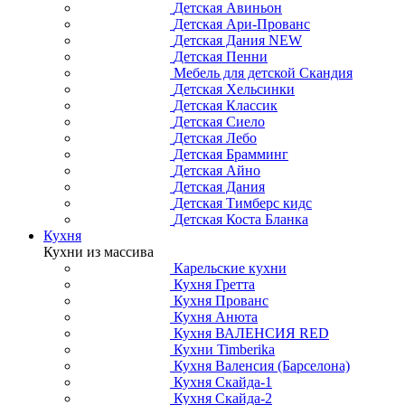
Детская Авиньон
Детская Ари-Прованс
Детская Дания NEW
Детская Пенни
Мебель для детской Скандия
Детская Хельсинки
Детская Классик
Детская Сиело
Детская Лебо
Детская Брамминг
Детская Айно
Детская Дания
Детская Тимберс кидс
Детская Коста Бланка
Кухня
Кухни из массива
Карельские кухни
Кухня Гретта
Кухня Прованс
Кухня Анюта
Кухня ВАЛЕНСИЯ RED
Кухни Timberika
Кухня Валенсия (Барселона)
Кухня Скайда-1
Кухня Скайда-2