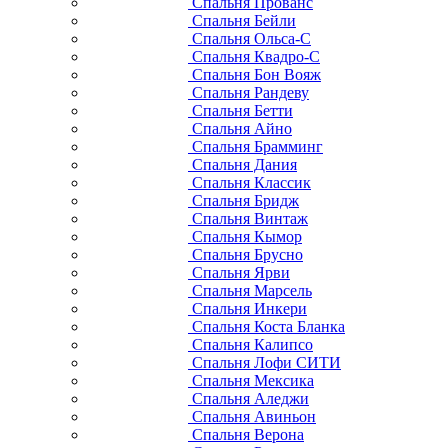
Спальня Прованс
Спальня Бейли
Спальня Ольса-С
Спальня Квадро-С
Спальня Бон Вояж
Спальня Рандеву
Спальня Бетти
Спальня Айно
Спальня Брамминг
Спальня Дания
Спальня Классик
Спальня Бридж
Спальня Винтаж
Спальня Кымор
Спальня Брусно
Спальня Ярви
Спальня Марсель
Спальня Инкери
Спальня Коста Бланка
Спальня Калипсо
Спальня Лофи СИТИ
Спальня Мексика
Спальня Аледжи
Спальня Авиньон
Спальня Верона