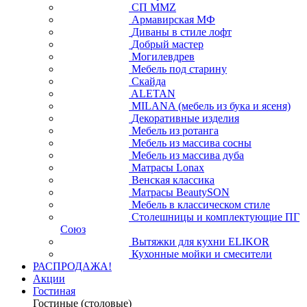
СП ММZ
Армавирская МФ
Диваны в стиле лофт
Добрый мастер
Могилевдрев
Мебель под старину
Скайда
ALETAN
MILANA (мебель из бука и ясеня)
Декоративные изделия
Мебель из ротанга
Мебель из массива сосны
Мебель из массива дуба
Матрасы Lonax
Венская классика
Матрасы BeautySON
Мебель в классическом стиле
Столешницы и комплектующие ПГ
Союз
Вытяжки для кухни ELIKOR
Кухонные мойки и смесители
РАСПРОДАЖА!
Акции
Гостиная
Гостиные (столовые)