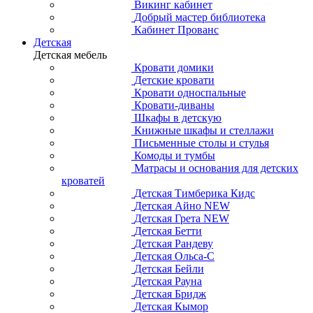
Викинг кабинет
Добрый мастер библиотека
Кабинет Прованс
Детская
Детская мебель
Кровати домики
Детские кровати
Кровати односпальные
Кровати-диваны
Шкафы в детскую
Книжные шкафы и стеллажи
Письменные столы и стулья
Комоды и тумбы
Матрасы и основания для детских
кроватей
Детская Тимберика Кидс
Детская Айно NEW
Детская Грета NEW
Детская Бетти
Детская Рандеву
Детская Ольса-С
Детская Бейли
Детская Рауна
Детская Бридж
Детская Кымор