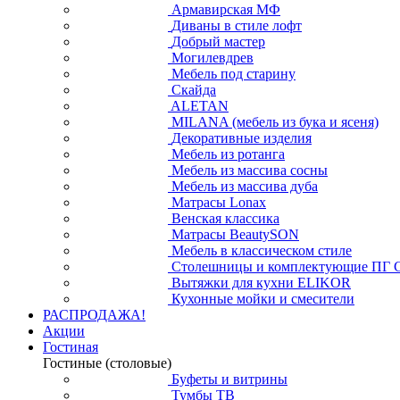
Армавирская МФ
Диваны в стиле лофт
Добрый мастер
Могилевдрев
Мебель под старину
Скайда
ALETAN
MILANA (мебель из бука и ясеня)
Декоративные изделия
Мебель из ротанга
Мебель из массива сосны
Мебель из массива дуба
Матрасы Lonax
Венская классика
Матрасы BeautySON
Мебель в классическом стиле
Столешницы и комплектующие ПГ 
Вытяжки для кухни ELIKOR
Кухонные мойки и смесители
РАСПРОДАЖА!
Акции
Гостиная
Гостиные (столовые)
Буфеты и витрины
Тумбы ТВ