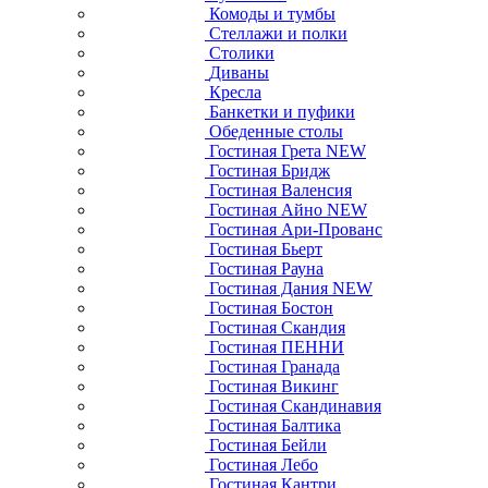
Комоды и тумбы
Стеллажи и полки
Столики
Диваны
Кресла
Банкетки и пуфики
Обеденные столы
Гостиная Грета NEW
Гостиная Бридж
Гостиная Валенсия
Гостиная Айно NEW
Гостиная Ари-Прованс
Гостиная Бьерт
Гостиная Рауна
Гостиная Дания NEW
Гостиная Бостон
Гостиная Скандия
Гостиная ПЕННИ
Гостиная Гранада
Гостиная Викинг
Гостиная Скандинавия
Гостиная Балтика
Гостиная Бейли
Гостиная Лебо
Гостиная Кантри