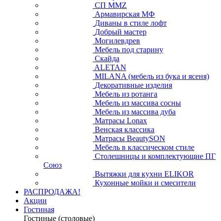
СП ММZ
Армавирская МФ
Диваны в стиле лофт
Добрый мастер
Могилевдрев
Мебель под старину
Скайда
ALETAN
MILANA (мебель из бука и ясеня)
Декоративные изделия
Мебель из ротанга
Мебель из массива сосны
Мебель из массива дуба
Матрасы Lonax
Венская классика
Матрасы BeautySON
Мебель в классическом стиле
Столешницы и комплектующие ПГ
Союз
Вытяжки для кухни ELIKOR
Кухонные мойки и смесители
РАСПРОДАЖА!
Акции
Гостиная
Гостиные (столовые)