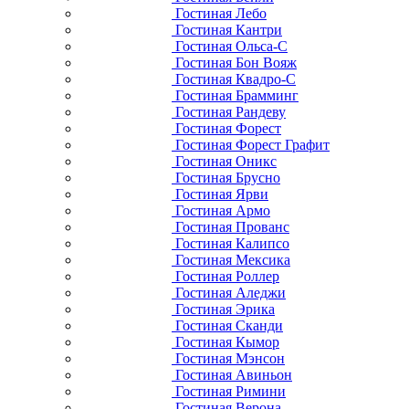
Гостиная Лебо
Гостиная Кантри
Гостиная Ольса-С
Гостиная Бон Вояж
Гостиная Квадро-С
Гостиная Брамминг
Гостиная Рандеву
Гостиная Форест
Гостиная Форест Графит
Гостиная Оникс
Гостиная Брусно
Гостиная Ярви
Гостиная Армо
Гостиная Прованс
Гостиная Калипсо
Гостиная Мексика
Гостиная Роллер
Гостиная Аледжи
Гостиная Эрика
Гостиная Сканди
Гостиная Кымор
Гостиная Мэнсон
Гостиная Авиньон
Гостиная Римини
Гостиная Верона