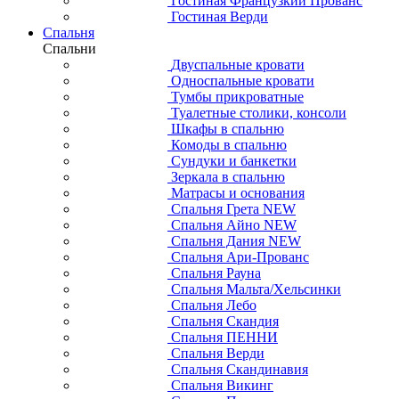
Гостиная Французкий Прованс
Гостиная Верди
Спальня
Спальни
Двуспальные кровати
Односпальные кровати
Тумбы прикроватные
Туалетные столики, консоли
Шкафы в спальню
Комоды в спальню
Сундуки и банкетки
Зеркала в спальню
Матрасы и основания
Спальня Грета NEW
Спальня Айно NEW
Спальня Дания NEW
Спальня Ари-Прованс
Спальня Рауна
Спальня Мальта/Хельсинки
Спальня Лебо
Спальня Скандия
Спальня ПЕННИ
Спальня Верди
Спальня Скандинавия
Спальня Викинг