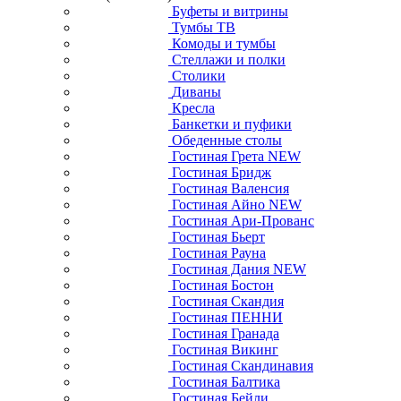
Буфеты и витрины
Тумбы ТВ
Комоды и тумбы
Стеллажи и полки
Столики
Диваны
Кресла
Банкетки и пуфики
Обеденные столы
Гостиная Грета NEW
Гостиная Бридж
Гостиная Валенсия
Гостиная Айно NEW
Гостиная Ари-Прованс
Гостиная Бьерт
Гостиная Рауна
Гостиная Дания NEW
Гостиная Бостон
Гостиная Скандия
Гостиная ПЕННИ
Гостиная Гранада
Гостиная Викинг
Гостиная Скандинавия
Гостиная Балтика
Гостиная Бейли