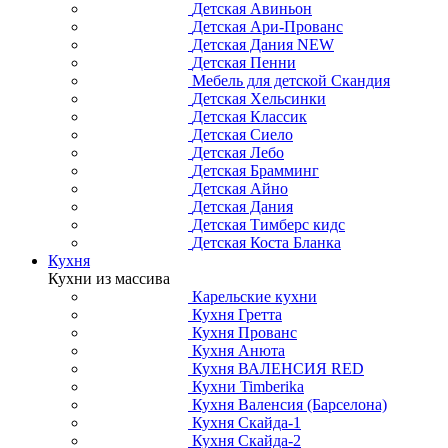
Детская Авиньон
Детская Ари-Прованс
Детская Дания NEW
Детская Пенни
Мебель для детской Скандия
Детская Хельсинки
Детская Классик
Детская Сиело
Детская Лебо
Детская Брамминг
Детская Айно
Детская Дания
Детская Тимберс кидс
Детская Коста Бланка
Кухня
Кухни из массива
Карельские кухни
Кухня Гретта
Кухня Прованс
Кухня Анюта
Кухня ВАЛЕНСИЯ RED
Кухни Timberika
Кухня Валенсия (Барселона)
Кухня Скайда-1
Кухня Скайда-2