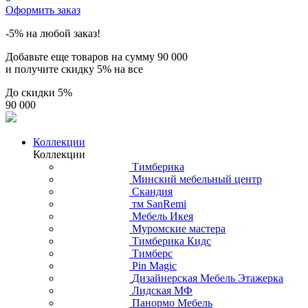
Оформить заказ
-5% на любой заказ!
Добавьте еще товаров на сумму
90 000
и получите скидку
5% на все
До скидки
5%
90 000
Коллекции
Коллекции
Тимберика
Минский мебельный центр
Скандия
тм SanRemi
Мебель Икея
Муромские мастера
Тимберика Кидс
Тимберс
Pin Magic
Дизайнерская Мебель Этажерка
Лидская МФ
Панормо Мебель