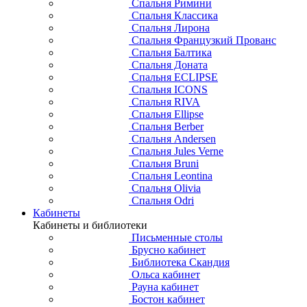
Спальня Римини
Спальня Классика
Спальня Лирона
Спальня Французкий Прованс
Спальня Балтика
Спальня Доната
Спальня ECLIPSE
Спальня ICONS
Спальня RIVA
Спальня Ellipse
Спальня Berber
Спальня Andersen
Спальня Jules Verne
Спальня Bruni
Спальня Leontina
Спальня Olivia
Спальня Odri
Кабинеты
Кабинеты и библиотеки
Письменные столы
Брусно кабинет
Библиотека Скандия
Ольса кабинет
Рауна кабинет
Бостон кабинет