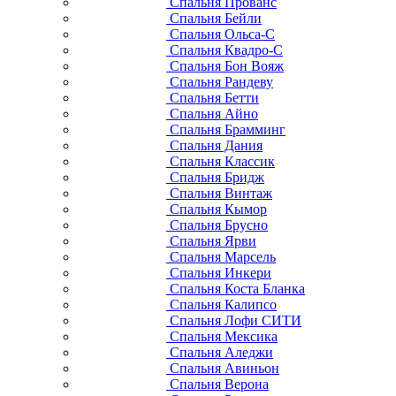
Спальня Прованс
Спальня Бейли
Спальня Ольса-С
Спальня Квадро-С
Спальня Бон Вояж
Спальня Рандеву
Спальня Бетти
Спальня Айно
Спальня Брамминг
Спальня Дания
Спальня Классик
Спальня Бридж
Спальня Винтаж
Спальня Кымор
Спальня Брусно
Спальня Ярви
Спальня Марсель
Спальня Инкери
Спальня Коста Бланка
Спальня Калипсо
Спальня Лофи СИТИ
Спальня Мексика
Спальня Аледжи
Спальня Авиньон
Спальня Верона