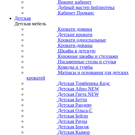
Викинг кабинет
Добрый мастер библиотека
Кабинет Прованс
Детская
Детская мебель
Кровати домики
Детские кровати
Кровати односпальные
Кровати-диваны
Шкафы в детскую
Книжные шкафы и стеллажи
Письменные столы и стулья
Комоды и тумбы
Матрасы и основания для детских
кроватей
Детская Тимберика Кидс
Детская Айно NEW
Детская Грета NEW
Детская Бетти
Детская Рандеву
Детская Ольса-С
Детская Бейли
Детская Рауна
Детская Бридж
Детская Кымор