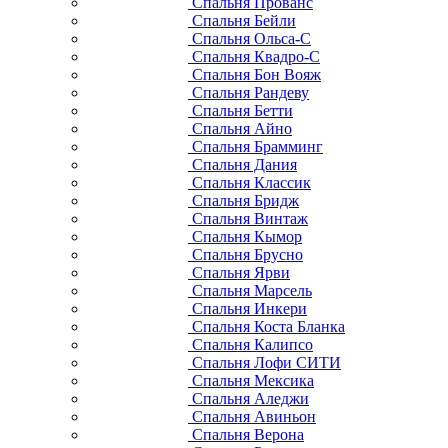
Спальня Прованс
Спальня Бейли
Спальня Ольса-С
Спальня Квадро-С
Спальня Бон Вояж
Спальня Рандеву
Спальня Бетти
Спальня Айно
Спальня Брамминг
Спальня Дания
Спальня Классик
Спальня Бридж
Спальня Винтаж
Спальня Кымор
Спальня Брусно
Спальня Ярви
Спальня Марсель
Спальня Инкери
Спальня Коста Бланка
Спальня Калипсо
Спальня Лофи СИТИ
Спальня Мексика
Спальня Аледжи
Спальня Авиньон
Спальня Верона