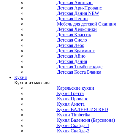
Детская Авиньон
Детская Ари-Прованс
Детская Дания NEW
Детская Пенни
Мебель для детской Скандия
Детская Хельсинки
Детская Классик
Детская Сиело
Детская Лебо
Детская Брамминг
Детская Айно
Детская Дания
Детская Тимберс кидс
Детская Коста Бланка
Кухня
Кухни из массива
Карельские кухни
Кухня Гретта
Кухня Прованс
Кухня Анюта
Кухня ВАЛЕНСИЯ RED
Кухни Timberika
Кухня Валенсия (Барселона)
Кухня Скайда-1
Кухня Скайда-2