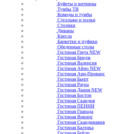
Буфеты и витрины
Тумбы ТВ
Комоды и тумбы
Стеллажи и полки
Столики
Диваны
Кресла
Банкетки и пуфики
Обеденные столы
Гостиная Грета NEW
Гостиная Бридж
Гостиная Валенсия
Гостиная Айно NEW
Гостиная Ари-Прованс
Гостиная Бьерт
Гостиная Рауна
Гостиная Дания NEW
Гостиная Бостон
Гостиная Скандия
Гостиная ПЕННИ
Гостиная Гранада
Гостиная Викинг
Гостиная Скандинавия
Гостиная Балтика
Гостиная Бейли