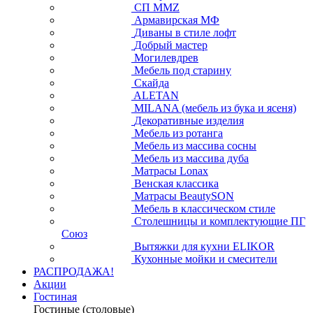
СП ММZ
Армавирская МФ
Диваны в стиле лофт
Добрый мастер
Могилевдрев
Мебель под старину
Скайда
ALETAN
MILANA (мебель из бука и ясеня)
Декоративные изделия
Мебель из ротанга
Мебель из массива сосны
Мебель из массива дуба
Матрасы Lonax
Венская классика
Матрасы BeautySON
Мебель в классическом стиле
Столешницы и комплектующие ПГ
Союз
Вытяжки для кухни ELIKOR
Кухонные мойки и смесители
РАСПРОДАЖА!
Акции
Гостиная
Гостиные (столовые)