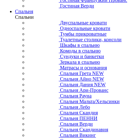
Гостиная Французкий Прованс
Гостиная Верди
Спальня
Спальни
Двуспальные кровати
Односпальные кровати
Тумбы прикроватные
Туалетные столики, консоли
Шкафы в спальню
Комоды в спальню
Сундуки и банкетки
Зеркала в спальню
Матрасы и основания
Спальня Грета NEW
Спальня Айно NEW
Спальня Дания NEW
Спальня Ари-Прованс
Спальня Рауна
Спальня Мальта/Хельсинки
Спальня Лебо
Спальня Скандия
Спальня ПЕННИ
Спальня Верди
Спальня Скандинавия
Спальня Викинг