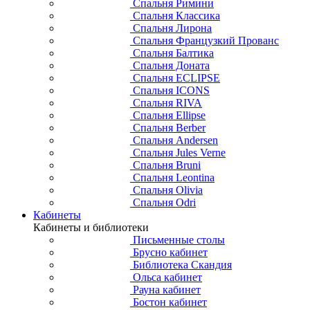
Спальня Римини
Спальня Классика
Спальня Лирона
Спальня Французкий Прованс
Спальня Балтика
Спальня Доната
Спальня ECLIPSE
Спальня ICONS
Спальня RIVA
Спальня Ellipse
Спальня Berber
Спальня Andersen
Спальня Jules Verne
Спальня Bruni
Спальня Leontina
Спальня Olivia
Спальня Odri
Кабинеты
Кабинеты и библиотеки
Письменные столы
Брусно кабинет
Библиотека Скандия
Ольса кабинет
Рауна кабинет
Бостон кабинет