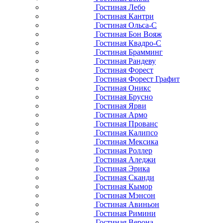
Гостиная Лебо
Гостиная Кантри
Гостиная Ольса-С
Гостиная Бон Вояж
Гостиная Квадро-С
Гостиная Брамминг
Гостиная Рандеву
Гостиная Форест
Гостиная Форест Графит
Гостиная Оникс
Гостиная Брусно
Гостиная Ярви
Гостиная Армо
Гостиная Прованс
Гостиная Калипсо
Гостиная Мексика
Гостиная Роллер
Гостиная Аледжи
Гостиная Эрика
Гостиная Сканди
Гостиная Кымор
Гостиная Мэнсон
Гостиная Авиньон
Гостиная Римини
Гостиная Верона