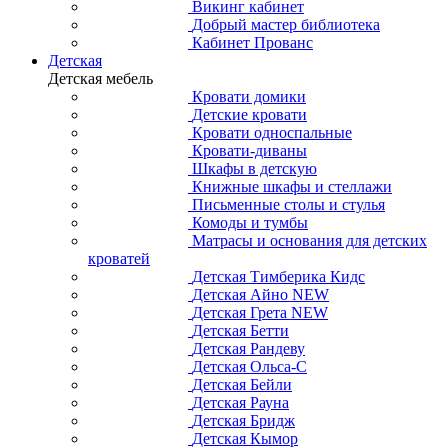
Викинг кабинет
Добрый мастер библиотека
Кабинет Прованс
Детская
Детская мебель
Кровати домики
Детские кровати
Кровати односпальные
Кровати-диваны
Шкафы в детскую
Книжные шкафы и стеллажи
Письменные столы и стулья
Комоды и тумбы
Матрасы и основания для детских
кроватей
Детская Тимберика Кидс
Детская Айно NEW
Детская Грета NEW
Детская Бетти
Детская Рандеву
Детская Ольса-С
Детская Бейли
Детская Рауна
Детская Бридж
Детская Кымор