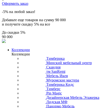
Оформить заказ
-5% на любой заказ!
Добавьте еще товаров на сумму
90 000
и получите скидку
5% на все
До скидки
5%
90 000
Коллекции
Коллекции
Тимберика
Минский мебельный центр
Скандия
тм SanRemi
Мебель Икея
Муромские мастера
Тимберика Кидс
Тимберс
Pin Magic
Дизайнерская Мебель Этажерка
Лидская МФ
Панормо Мебель