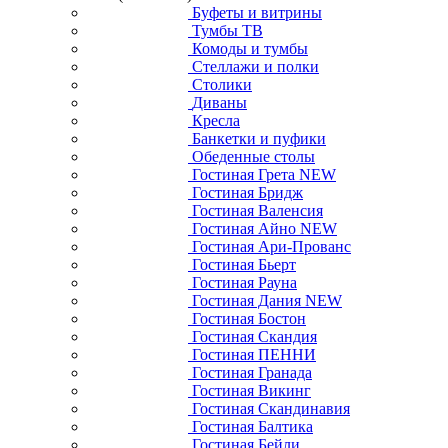
Буфеты и витрины
Тумбы ТВ
Комоды и тумбы
Стеллажи и полки
Столики
Диваны
Кресла
Банкетки и пуфики
Обеденные столы
Гостиная Грета NEW
Гостиная Бридж
Гостиная Валенсия
Гостиная Айно NEW
Гостиная Ари-Прованс
Гостиная Бьерт
Гостиная Рауна
Гостиная Дания NEW
Гостиная Бостон
Гостиная Скандия
Гостиная ПЕННИ
Гостиная Гранада
Гостиная Викинг
Гостиная Скандинавия
Гостиная Балтика
Гостиная Бейли