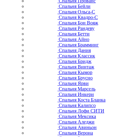
Спальня Прованс
Спальня Бейли
Спальня Ольса-С
Спальня Квадро-С
Спальня Бон Вояж
Спальня Рандеву
Спальня Бетти
Спальня Айно
Спальня Брамминг
Спальня Дания
Спальня Классик
Спальня Бридж
Спальня Винтаж
Спальня Кымор
Спальня Брусно
Спальня Ярви
Спальня Марсель
Спальня Инкери
Спальня Коста Бланка
Спальня Калипсо
Спальня Лофи СИТИ
Спальня Мексика
Спальня Аледжи
Спальня Авиньон
Спальня Верона