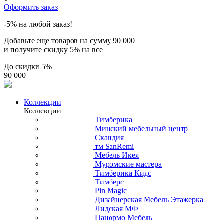
Оформить заказ
-5% на любой заказ!
Добавьте еще товаров на сумму
90 000
и получите скидку
5% на все
До скидки
5%
90 000
Коллекции
Коллекции
Тимберика
Минский мебельный центр
Скандия
тм SanRemi
Мебель Икея
Муромские мастера
Тимберика Кидс
Тимберс
Pin Magic
Дизайнерская Мебель Этажерка
Лидская МФ
Панормо Мебель