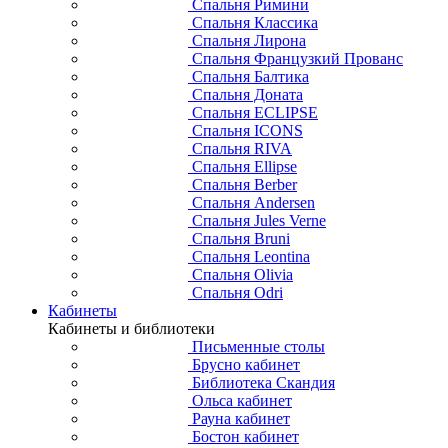
Спальня Римини
Спальня Классика
Спальня Лирона
Спальня Французкий Прованс
Спальня Балтика
Спальня Доната
Спальня ECLIPSE
Спальня ICONS
Спальня RIVA
Спальня Ellipse
Спальня Berber
Спальня Andersen
Спальня Jules Verne
Спальня Bruni
Спальня Leontina
Спальня Olivia
Спальня Odri
Кабинеты
Кабинеты и библиотеки
Письменные столы
Брусно кабинет
Библиотека Скандия
Ольса кабинет
Рауна кабинет
Бостон кабинет