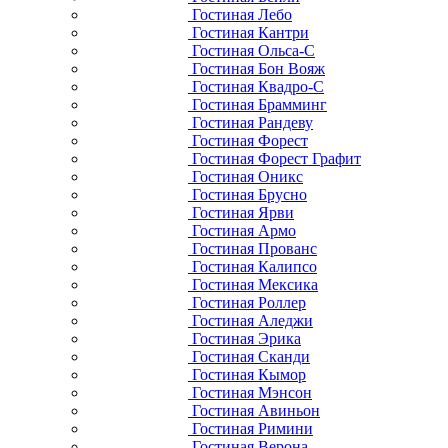
Гостиная Лебо
Гостиная Кантри
Гостиная Ольса-С
Гостиная Бон Вояж
Гостиная Квадро-С
Гостиная Брамминг
Гостиная Рандеву
Гостиная Форест
Гостиная Форест Графит
Гостиная Оникс
Гостиная Брусно
Гостиная Ярви
Гостиная Армо
Гостиная Прованс
Гостиная Калипсо
Гостиная Мексика
Гостиная Роллер
Гостиная Аледжи
Гостиная Эрика
Гостиная Сканди
Гостиная Кымор
Гостиная Мэнсон
Гостиная Авиньон
Гостиная Римини
Гостиная Верона