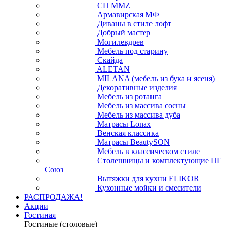
СП ММZ
Армавирская МФ
Диваны в стиле лофт
Добрый мастер
Могилевдрев
Мебель под старину
Скайда
ALETAN
MILANA (мебель из бука и ясеня)
Декоративные изделия
Мебель из ротанга
Мебель из массива сосны
Мебель из массива дуба
Матрасы Lonax
Венская классика
Матрасы BeautySON
Мебель в классическом стиле
Столешницы и комплектующие ПГ
Союз
Вытяжки для кухни ELIKOR
Кухонные мойки и смесители
РАСПРОДАЖА!
Акции
Гостиная
Гостиные (столовые)