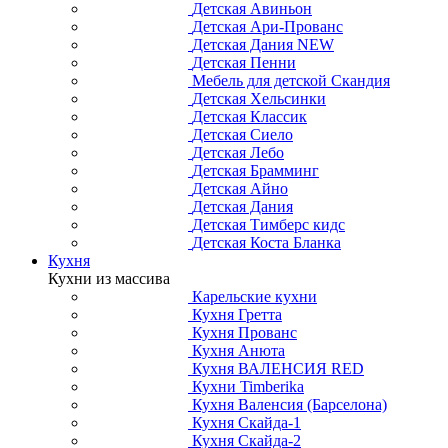
Детская Авиньон
Детская Ари-Прованс
Детская Дания NEW
Детская Пенни
Мебель для детской Скандия
Детская Хельсинки
Детская Классик
Детская Сиело
Детская Лебо
Детская Брамминг
Детская Айно
Детская Дания
Детская Тимберс кидс
Детская Коста Бланка
Кухня
Кухни из массива
Карельские кухни
Кухня Гретта
Кухня Прованс
Кухня Анюта
Кухня ВАЛЕНСИЯ RED
Кухни Timberika
Кухня Валенсия (Барселона)
Кухня Скайда-1
Кухня Скайда-2