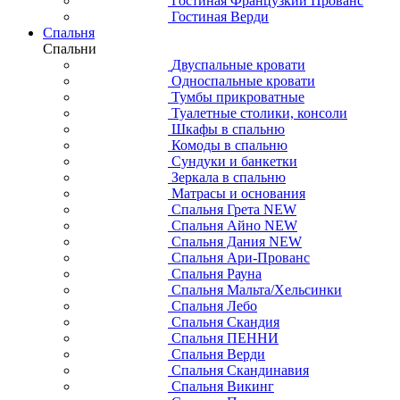
Гостиная Французкий Прованс
Гостиная Верди
Спальня
Спальни
Двуспальные кровати
Односпальные кровати
Тумбы прикроватные
Туалетные столики, консоли
Шкафы в спальню
Комоды в спальню
Сундуки и банкетки
Зеркала в спальню
Матрасы и основания
Спальня Грета NEW
Спальня Айно NEW
Спальня Дания NEW
Спальня Ари-Прованс
Спальня Рауна
Спальня Мальта/Хельсинки
Спальня Лебо
Спальня Скандия
Спальня ПЕННИ
Спальня Верди
Спальня Скандинавия
Спальня Викинг