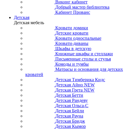
Викинг кабинет
Добрый мастер библиотека
Кабинет Прованс
Детская
Детская мебель
Кровати домики
Детские кровати
Кровати односпальные
Кровати-диваны
Шкафы в детскую
Книжные шкафы и стеллажи
Письменные столы и стулья
Комоды и тумбы
Матрасы и основания для детских
кроватей
Детская Тимберика Кидс
Детская Айно NEW
Детская Грета NEW
Детская Бетти
Детская Рандеву
Детская Ольса-С
Детская Бейли
Детская Рауна
Детская Бридж
Детская Кымор