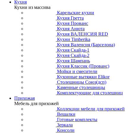
Кухня
Кухни из массива
Карельские кухни
Кухня Гретта
Кухня Прованс
Кухня Анюта
Кухня ВАЛЕНСИЯ RED
Кухни Timberika
Кухня Валенсия (Барселона)
Кухня Скайда-1
Кухня Скайда-2
Кухня Шампань
Кухня Классик (Прованс)
Мойки и смесители
Кухонные вытяжки Elikor
Столешницы Союз(дсп)
Каменные столешницы
Комплектующие для столешниц
Прихожая
Мебель для прихожей
Коллекции мебели для прихожей
Вешалки
Готовые комплекты
Зеркала
Консоли