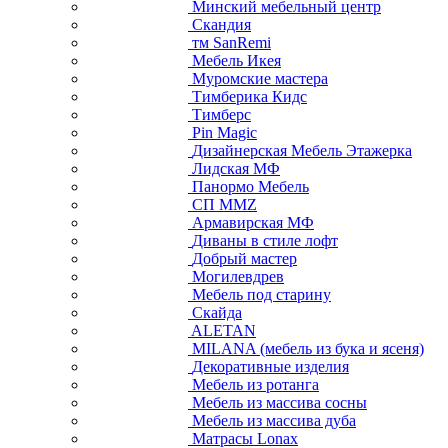
Минский мебельный центр
Скандия
тм SanRemi
Мебель Икея
Муромские мастера
Тимберика Кидс
Тимберс
Pin Magic
Дизайнерская Мебель Этажерка
Лидская МФ
Панормо Мебель
СП ММZ
Армавирская МФ
Диваны в стиле лофт
Добрый мастер
Могилевдрев
Мебель под старину
Скайда
ALETAN
MILANA (мебель из бука и ясеня)
Декоративные изделия
Мебель из ротанга
Мебель из массива сосны
Мебель из массива дуба
Матрасы Lonax