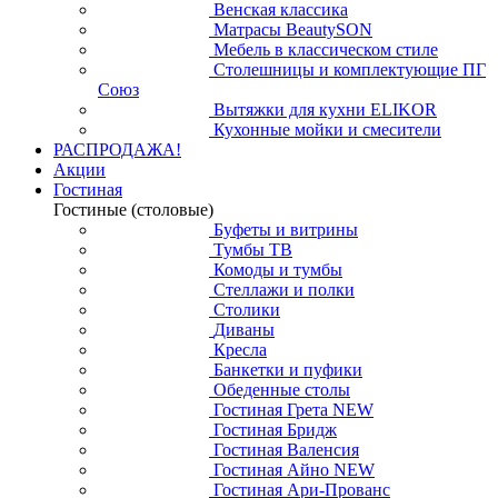
Венская классика
Матрасы BeautySON
Мебель в классическом стиле
Столешницы и комплектующие ПГ
Союз
Вытяжки для кухни ELIKOR
Кухонные мойки и смесители
РАСПРОДАЖА!
Акции
Гостиная
Гостиные (столовые)
Буфеты и витрины
Тумбы ТВ
Комоды и тумбы
Стеллажи и полки
Столики
Диваны
Кресла
Банкетки и пуфики
Обеденные столы
Гостиная Грета NEW
Гостиная Бридж
Гостиная Валенсия
Гостиная Айно NEW
Гостиная Ари-Прованс