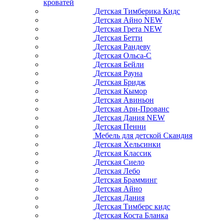
кроватей
Детская Тимберика Кидс
Детская Айно NEW
Детская Грета NEW
Детская Бетти
Детская Рандеву
Детская Ольса-С
Детская Бейли
Детская Рауна
Детская Бридж
Детская Кымор
Детская Авиньон
Детская Ари-Прованс
Детская Дания NEW
Детская Пенни
Мебель для детской Скандия
Детская Хельсинки
Детская Классик
Детская Сиело
Детская Лебо
Детская Брамминг
Детская Айно
Детская Дания
Детская Тимберс кидс
Детская Коста Бланка