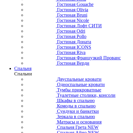
Гостиная Gouache
Гостиная Olivia
Гостиная Bruni
Гостиная Nicole
Гостиная Лофт СИТИ
Гостиная Odri
Гостиная Pollo
Гостиная Доната
Гостиная ICONS
Гостиная Riva
Гостиная Французкий Прованс
Гостиная Верди
Спальня
Спальни
Двуспальные кровати
Односпальные кровати
Тумбы прикроватные
Туалетные столики, консоли
Шкафы в спальню
Комоды в спальню
Сундуки и банкетки
Зеркала в спальню
Матрасы и основания
Спальня Грета NEW
Спальня Айно NEW