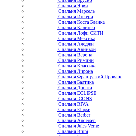
Спальня Брусно
Спальня Ярви
Спальня Марсель
Спальня Инкери
Спальня Коста Бланка
Спальня Калипсо
Спальня Лофи СИТИ
Спальня Мексика
Спальня Аледжи
Спальня Авиньон
Спальня Верона
Спальня Римини
Спальня Классика
Спальня Лирона
Спальня Французкий Прованс
Спальня Балтика
Спальня Доната
Спальня ECLIPSE
Спальня ICONS
Спальня RIVA
Спальня Ellipse
Спальня Berber
Спальня Andersen
Спальня Jules Verne
Спальня Bruni