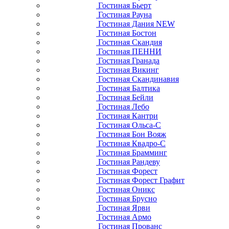
Гостиная Бьерт
Гостиная Рауна
Гостиная Дания NEW
Гостиная Бостон
Гостиная Скандия
Гостиная ПЕННИ
Гостиная Гранада
Гостиная Викинг
Гостиная Скандинавия
Гостиная Балтика
Гостиная Бейли
Гостиная Лебо
Гостиная Кантри
Гостиная Ольса-С
Гостиная Бон Вояж
Гостиная Квадро-С
Гостиная Брамминг
Гостиная Рандеву
Гостиная Форест
Гостиная Форест Графит
Гостиная Оникс
Гостиная Брусно
Гостиная Ярви
Гостиная Армо
Гостиная Прованс