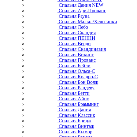
Спальня Дания NEW
Спальня Ари-Прованс
Спальня Рауна
Спальня Мальта/Хельсинки
Спальня Лебо
Спальня Скандия
Спальня ПЕННИ
Спальня Верди
Спальня Скандинавия
Спальня Викинг
Спальня Прованс
Спальня Бейли
Спальня Ольса-С
Спальня Квадро-С
Спальня Бон Вояж
Спальня Рандеву
Спальня Бетти
Спальня Айно
Спальня Брамминг
Спальня Дания
Спальня Классик
Спальня Бридж
Спальня Винтаж
Спальня Кымор